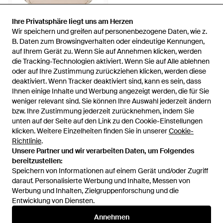
Ihre Privatsphäre liegt uns am Herzen
Ihre Privatsphäre liegt uns am Herzen
Wir speichern und greifen auf personenbezogene Daten, wie z.
Wir speichern und greifen auf personenbezogene Daten, wie z.
B. Daten zum Browsingverhalten oder eindeutige Kennungen,
B. Daten zum Browsingverhalten oder eindeutige Kennungen,
auf Ihrem Gerät zu. Wenn Sie auf Annehmen klicken, werden
auf Ihrem Gerät zu. Wenn Sie auf Annehmen klicken, werden
31,46 €
die Tracking-Technologien aktiviert. Wenn Sie auf Alle ablehnen
die Tracking-Technologien aktiviert. Wenn Sie auf Alle ablehnen
Johnny Urban
oder auf Ihre Zustimmung zurückziehen klicken, werden diese
oder auf Ihre Zustimmung zurückziehen klicken, werden diese
Umhängetasche Kaia Medium
deaktiviert. Wenn Tracker deaktiviert sind, kann es sein, dass
deaktiviert. Wenn Tracker deaktiviert sind, kann es sein, dass
- Natur
Von
ABOUT YOU
Ihnen einige Inhalte und Werbung angezeigt werden, die für Sie
Ihnen einige Inhalte und Werbung angezeigt werden, die für Sie
weniger relevant sind. Sie können Ihre Auswahl jederzeit ändern
weniger relevant sind. Sie können Ihre Auswahl jederzeit ändern
bzw. Ihre Zustimmung jederzeit zurücknehmen, indem Sie
bzw. Ihre Zustimmung jederzeit zurücknehmen, indem Sie
unten auf der Seite auf den Link zu den Cookie-Einstellungen
unten auf der Seite auf den Link zu den Cookie-Einstellungen
klicken. Weitere Einzelheiten finden Sie in unserer
klicken. Weitere Einzelheiten finden Sie in unserer
Cookie-
Cookie-
Richtlinie
Richtlinie
.
.
Unsere Partner und wir verarbeiten Daten, um Folgendes
Unsere Partner und wir verarbeiten Daten, um Folgendes
bereitzustellen:
bereitzustellen:
Speichern von Informationen auf einem Gerät und/oder Zugriff
Speichern von Informationen auf einem Gerät und/oder Zugriff
darauf. Personalisierte Werbung und Inhalte, Messen von
darauf. Personalisierte Werbung und Inhalte, Messen von
Werbung und Inhalten, Zielgruppenforschung und die
Werbung und Inhalten, Zielgruppenforschung und die
Entwicklung von Diensten.
Entwicklung von Diensten.
International
Annehmen
Annehmen