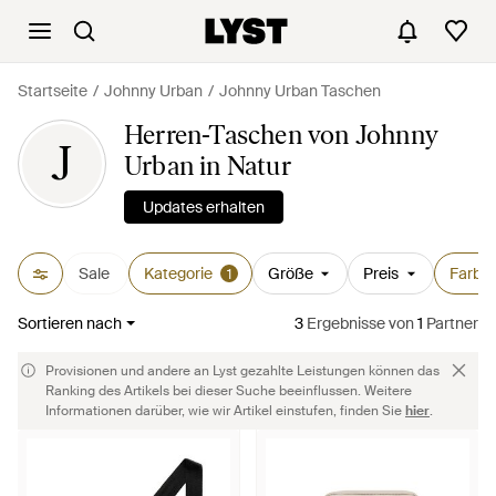
Startseite
Johnny Urban
Johnny Urban Taschen
Herren-Taschen von Johnny
J
Urban in Natur
Updates erhalten
Sale
Kategorie
Größe
Preis
Farbe
1
Sortieren nach
3
Ergebnisse
von
1
Partner
Provisionen und andere an Lyst gezahlte Leistungen können das
Ranking des Artikels bei dieser Suche beeinflussen. Weitere
Informationen darüber, wie wir Artikel einstufen, finden Sie
hier
.