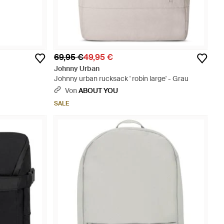
69,95 €
49,95 €
Johnny Urban
Johnny urban rucksack ' robin large' - Grau
Von
ABOUT YOU
SALE