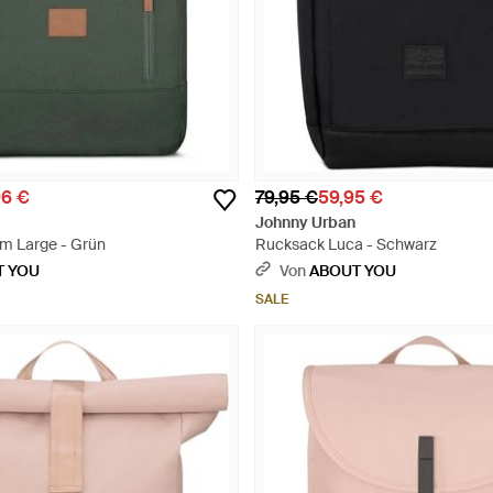
96 €
79,95 €
59,95 €
Johnny Urban
m Large - Grün
Rucksack Luca - Schwarz
T YOU
Von
ABOUT YOU
SALE