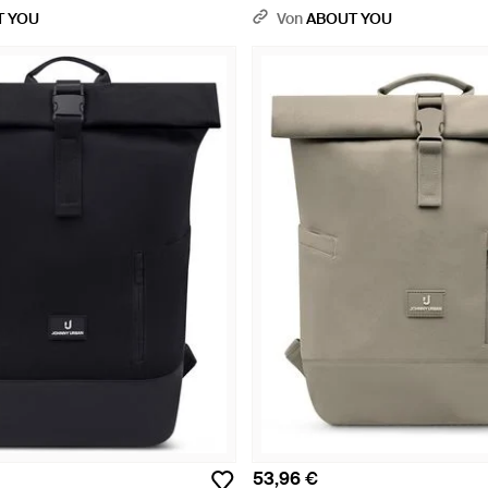
T YOU
Von
ABOUT YOU
53,96 €