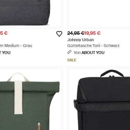
95 €
24,95 €
19,95 €
Johnny Urban
m Medium - Grau
Gürteltasche Toni - Schwarz
T YOU
Von
ABOUT YOU
SALE