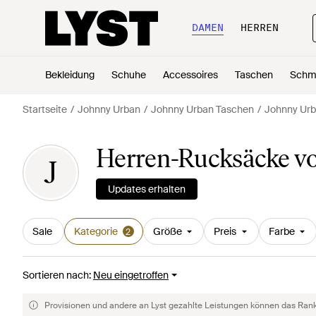
DAMEN
HERREN
Bekleidung
Schuhe
Accessoires
Taschen
Schm
Startseite
Johnny Urban
Johnny Urban Taschen
Johnny Ur
Herren-Rucksäcke v
J
Updates erhalten
Sale
Kategorie
Größe
Preis
Farbe
2
Sortieren nach
:
Neu eingetroffen
Provisionen und andere an Lyst gezahlte Leistungen können das Rankin