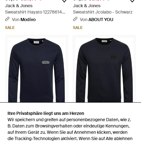
Jack & Jones
Jack & Jones
Sweatshirt Hayato 12278614
Sweatshirt Jcolabo - Schwarz
Regular Fit - Grün
Von
Modivo
Von
ABOUT YOU
SALE
SALE
Ihre Privatsphäre liegt uns am Herzen
Ihre Privatsphäre liegt uns am Herzen
49,99 €
34,99 €
59,99 €
29,99 €
Wir speichern und greifen auf personenbezogene Daten, wie z.
Wir speichern und greifen auf personenbezogene Daten, wie z.
Jack & Jones
Jack & Jones
B. Daten zum Browsingverhalten oder eindeutige Kennungen,
B. Daten zum Browsingverhalten oder eindeutige Kennungen,
Sweatshirt Jjeternity - Blau
Sweatshirt Jjcopops - Blau
auf Ihrem Gerät zu. Wenn Sie auf Annehmen klicken, werden
auf Ihrem Gerät zu. Wenn Sie auf Annehmen klicken, werden
die Tracking-Technologien aktiviert. Wenn Sie auf Alle ablehnen
die Tracking-Technologien aktiviert. Wenn Sie auf Alle ablehnen
Von
ABOUT YOU
Von
ABOUT YOU