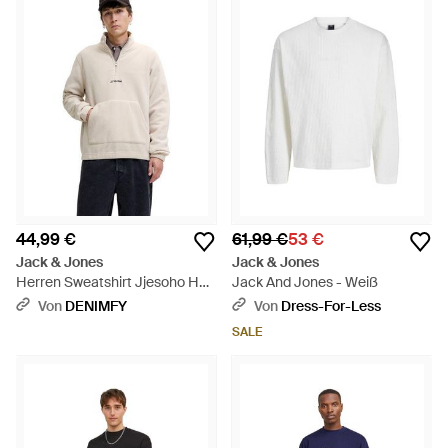
44,99 €
61,99 €
53 €
Jack & Jones
Jack & Jones
Herren Sweatshirt Jjesoho Half
Jack And Jones - Weiß
Zip Fleece - Natur
Von
DENIMFY
Von
Dress-For-Less
SALE