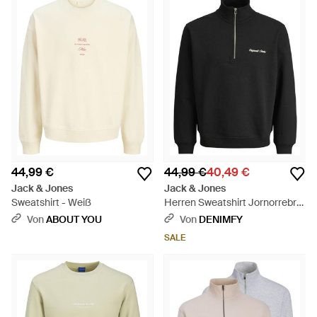
44,99 €
44,99 €
40,49 €
Jack & Jones
Jack & Jones
Sweatshirt - Weiß
Herren Sweatshirt Jornorrebro
Emb Sweat High Neck -
Von
ABOUT YOU
Von
DENIMFY
Schwarz
SALE