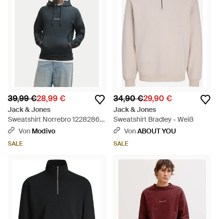
39,99 €
28,99 €
34,90 €
29,90 €
Jack & Jones
Jack & Jones
Sweatshirt Norrebro 12282861
Sweatshirt Bradley - Weiß
Relaxed Fit - Blau
Von
Modivo
Von
ABOUT YOU
SALE
SALE