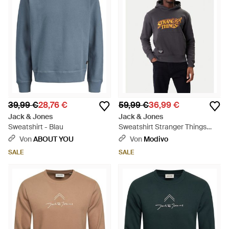
39,99 €
28,76 €
59,99 €
36,99 €
Jack & Jones
Jack & Jones
Sweatshirt - Blau
Sweatshirt Stranger Things
12291655 Relaxed Fit -
Von
ABOUT YOU
Von
Modivo
Schwarz
SALE
SALE