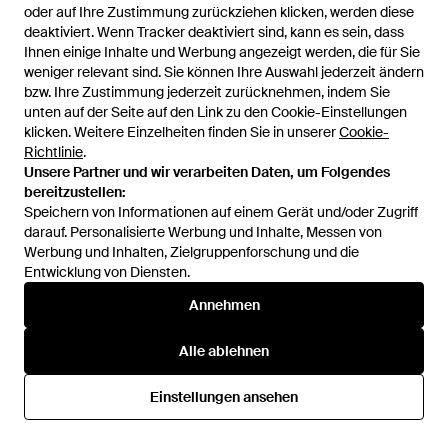
oder auf Ihre Zustimmung zurückziehen klicken, werden diese
oder auf Ihre Zustimmung zurückziehen klicken, werden diese
SALE
SALE
deaktiviert. Wenn Tracker deaktiviert sind, kann es sein, dass
deaktiviert. Wenn Tracker deaktiviert sind, kann es sein, dass
Ihnen einige Inhalte und Werbung angezeigt werden, die für Sie
Ihnen einige Inhalte und Werbung angezeigt werden, die für Sie
weniger relevant sind. Sie können Ihre Auswahl jederzeit ändern
weniger relevant sind. Sie können Ihre Auswahl jederzeit ändern
bzw. Ihre Zustimmung jederzeit zurücknehmen, indem Sie
bzw. Ihre Zustimmung jederzeit zurücknehmen, indem Sie
unten auf der Seite auf den Link zu den Cookie-Einstellungen
unten auf der Seite auf den Link zu den Cookie-Einstellungen
klicken. Weitere Einzelheiten finden Sie in unserer
klicken. Weitere Einzelheiten finden Sie in unserer
Cookie-
Cookie-
Richtlinie
Richtlinie
.
.
Unsere Partner und wir verarbeiten Daten, um Folgendes
Unsere Partner und wir verarbeiten Daten, um Folgendes
bereitzustellen:
bereitzustellen:
Speichern von Informationen auf einem Gerät und/oder Zugriff
Speichern von Informationen auf einem Gerät und/oder Zugriff
darauf. Personalisierte Werbung und Inhalte, Messen von
darauf. Personalisierte Werbung und Inhalte, Messen von
Werbung und Inhalten, Zielgruppenforschung und die
Werbung und Inhalten, Zielgruppenforschung und die
Entwicklung von Diensten.
Entwicklung von Diensten.
49,99 €
34,99 €
49,99 €
34,99 €
Annehmen
Annehmen
Jack & Jones
Jack & Jones
Sweatshirt Jjeternity - Natur
Sweatshirt Jjinfinity - Schwarz
Alle ablehnen
Alle ablehnen
Von
ABOUT YOU
Von
ABOUT YOU
SALE
Einstellungen ansehen
Einstellungen ansehen
SALE