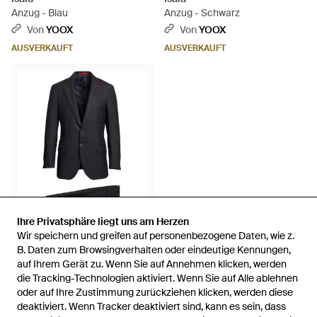
Anzug - Blau
Anzug - Schwarz
Von
YOOX
Von
YOOX
AUSVERKAUFT
AUSVERKAUFT
Ihre Privatsphäre liegt uns am Herzen
Ihre Privatsphäre liegt uns am Herzen
Wir speichern und greifen auf personenbezogene Daten, wie z.
Wir speichern und greifen auf personenbezogene Daten, wie z.
1.165 €
B. Daten zum Browsingverhalten oder eindeutige Kennungen,
B. Daten zum Browsingverhalten oder eindeutige Kennungen,
auf Ihrem Gerät zu. Wenn Sie auf Annehmen klicken, werden
auf Ihrem Gerät zu. Wenn Sie auf Annehmen klicken, werden
Isaia
die Tracking-Technologien aktiviert. Wenn Sie auf Alle ablehnen
die Tracking-Technologien aktiviert. Wenn Sie auf Alle ablehnen
Anzug - Blau
oder auf Ihre Zustimmung zurückziehen klicken, werden diese
oder auf Ihre Zustimmung zurückziehen klicken, werden diese
Von
YOOX
deaktiviert. Wenn Tracker deaktiviert sind, kann es sein, dass
deaktiviert. Wenn Tracker deaktiviert sind, kann es sein, dass
AUSVERKAUFT