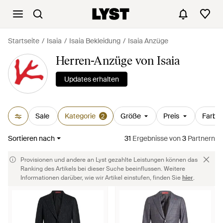
Startseite
Isaia
Isaia Bekleidung
Isaia Anzüge
Herren-Anzüge von Isaia
Updates erhalten
Sale
Kategorie
Größe
Preis
Farbe
2
Sortieren nach
31
Ergebnisse
von
3
Partnern
Provisionen und andere an Lyst gezahlte Leistungen können das
Ranking des Artikels bei dieser Suche beeinflussen. Weitere
Informationen darüber, wie wir Artikel einstufen, finden Sie
hier
.