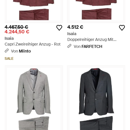
4.467,50 €
4.512 €
4.244,50 €
Isaia
Isaia
Doppelreihiger Anzug Mit
Capri Zweireihiger Anzug - Rot
Nadelstreifen - Rot
Von
FARFETCH
Von
Miinto
SALE