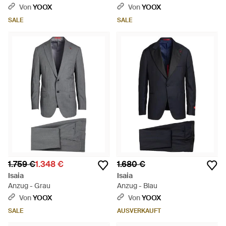
Von
YOOX
Von
YOOX
SALE
SALE
1.759 €
1.348 €
1.680 €
Isaia
Isaia
Anzug - Grau
Anzug - Blau
Von
YOOX
Von
YOOX
SALE
AUSVERKAUFT