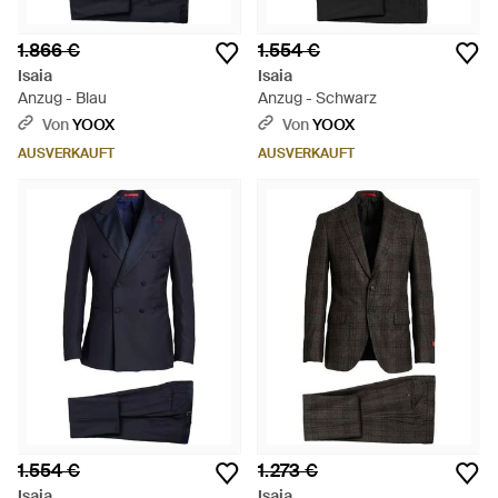
1.866 €
1.554 €
Isaia
Isaia
Anzug - Blau
Anzug - Schwarz
Von
YOOX
Von
YOOX
AUSVERKAUFT
AUSVERKAUFT
1.554 €
1.273 €
Isaia
Isaia