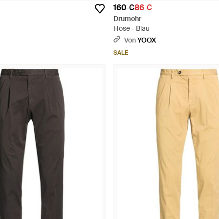
160 €
86 €
Drumohr
Hose - Blau
Von
YOOX
SALE