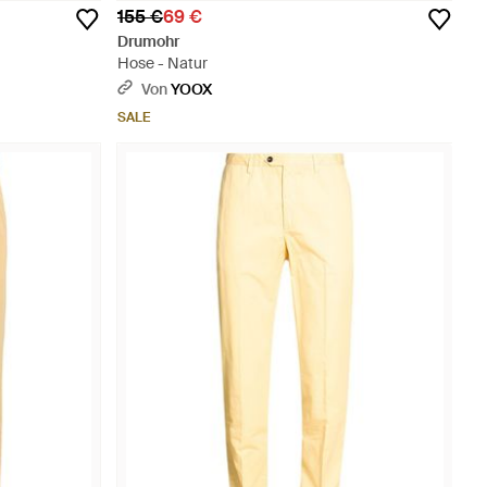
155 €
69 €
Drumohr
Hose - Natur
Von
YOOX
SALE