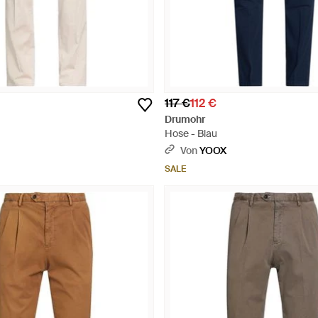
117 €
112 €
Drumohr
Hose - Blau
Von
YOOX
SALE