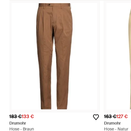
183 €
133 €
163 €
127 €
Drumohr
Drumohr
Hose - Braun
Hose - Natur