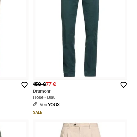
150 €
77 €
Drumohr
Hose - Blau
Von
YOOX
SALE