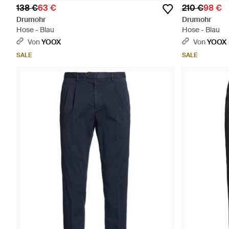
138 €
63 €
210 €
98 €
Drumohr
Drumohr
Hose - Blau
Hose - Blau
Von
YOOX
Von
YOOX
SALE
SALE