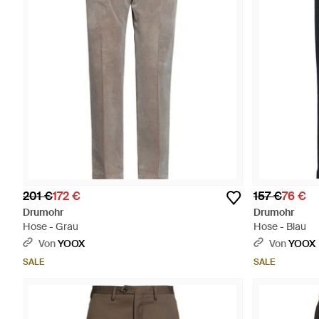
201 €
172 €
157 €
76 €
Drumohr
Drumohr
Hose - Grau
Hose - Blau
Von
YOOX
Von
YOOX
SALE
SALE