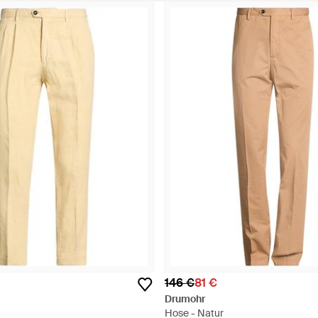
146 €
81 €
Drumohr
Hose - Natur