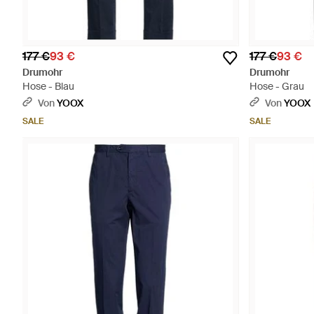
177 €
93 €
177 €
93 €
Drumohr
Drumohr
Hose - Blau
Hose - Grau
Von
YOOX
Von
YOOX
SALE
SALE