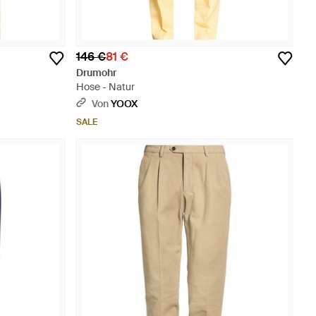
146 €
81 €
Drumohr
Hose - Natur
Von
YOOX
SALE