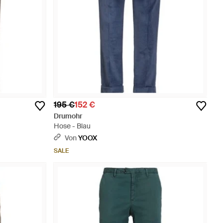
195 €
152 €
Drumohr
Hose - Blau
Von
YOOX
SALE