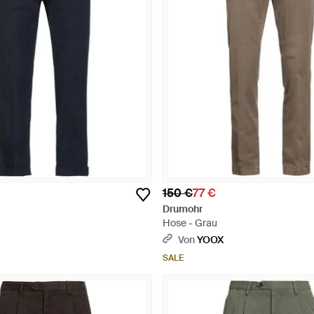
150 €
77 €
Drumohr
Hose - Grau
Von
YOOX
SALE