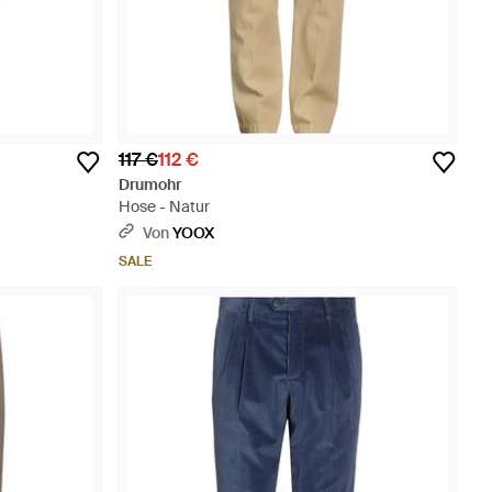
117 €
112 €
Drumohr
Hose - Natur
Von
YOOX
SALE