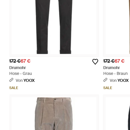
172 €
67 €
172 €
67 €
Drumohr
Drumohr
Hose - Grau
Hose - Braun
Von
YOOX
Von
YOOX
SALE
SALE