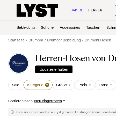
DAMEN
HERREN
Bekleidung
Schuhe
Accessoires
Taschen
Schm
Startseite
Drumohr
Drumohr Bekleidung
Drumohr Hosen
Herren-Hosen von 
Updates erhalten
Sale
Kategorie
Größe
Preis
Farbe
2
Sortieren nach
:
Neu eingetroffen
Provisionen und andere an Lyst gezahlte Leistungen können das Rankin