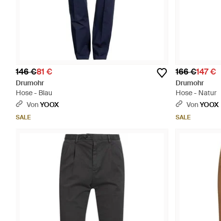
146 €
81 €
166 €
147 €
Drumohr
Drumohr
Hose - Blau
Hose - Natur
Von
YOOX
Von
YOOX
SALE
SALE