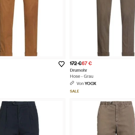
172 €
67 €
Drumohr
Hose - Grau
Von
YOOX
SALE