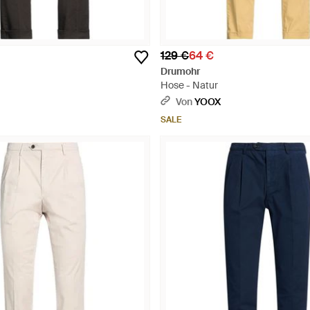
129 €
64 €
Drumohr
Hose - Natur
Von
YOOX
SALE