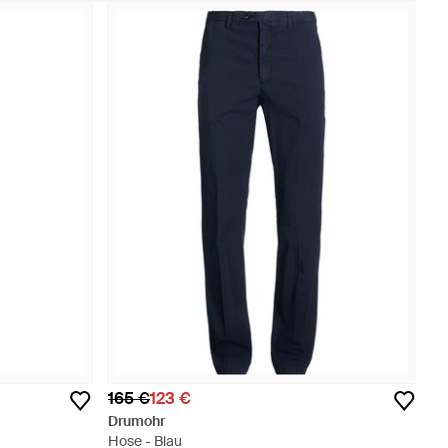
165 €
123 €
Drumohr
Hose - Blau