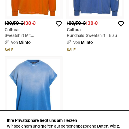
189,50 €
138 €
189,50 €
138 €
Cultura
Cultura
Sweatshirt Mit
Rundhals-Sweatshirt - Blau
Rundhalsausschnitt Und
Von
Miinto
Von
Miinto
Kontrastierendem Cltr-Print -
SALE
SALE
Orange
Ihre Privatsphäre liegt uns am Herzen
Ihre Privatsphäre liegt uns am Herzen
Wir speichern und greifen auf personenbezogene Daten, wie z.
Wir speichern und greifen auf personenbezogene Daten, wie z.