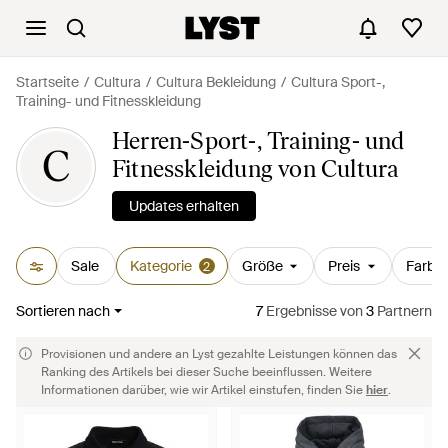
Startseite
Cultura
Cultura Bekleidung
Cultura Sport-,
Training- und Fitnesskleidung
Herren-Sport-, Training- und
C
Fitnesskleidung von Cultura
Updates erhalten
Sale
Kategorie
Größe
Preis
Farbe
2
Sortieren nach
7
Ergebnisse
von
3
Partnern
Provisionen und andere an Lyst gezahlte Leistungen können das
Ranking des Artikels bei dieser Suche beeinflussen. Weitere
Informationen darüber, wie wir Artikel einstufen, finden Sie
hier
.