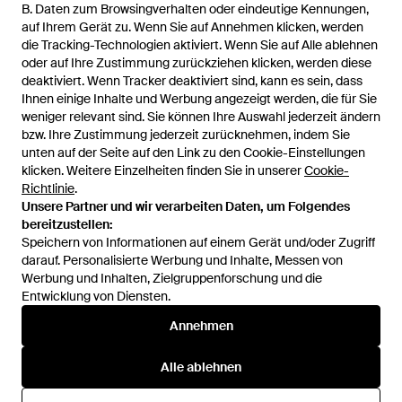
47 €
B. Daten zum Browsingverhalten oder eindeutige Kennungen,
B. Daten zum Browsingverhalten oder eindeutige Kennungen,
auf Ihrem Gerät zu. Wenn Sie auf Annehmen klicken, werden
auf Ihrem Gerät zu. Wenn Sie auf Annehmen klicken, werden
Cultura
die Tracking-Technologien aktiviert. Wenn Sie auf Alle ablehnen
die Tracking-Technologien aktiviert. Wenn Sie auf Alle ablehnen
Sweatshirt - Blau
oder auf Ihre Zustimmung zurückziehen klicken, werden diese
oder auf Ihre Zustimmung zurückziehen klicken, werden diese
Von
YOOX
deaktiviert. Wenn Tracker deaktiviert sind, kann es sein, dass
deaktiviert. Wenn Tracker deaktiviert sind, kann es sein, dass
AUSVERKAUFT
Ihnen einige Inhalte und Werbung angezeigt werden, die für Sie
Ihnen einige Inhalte und Werbung angezeigt werden, die für Sie
weniger relevant sind. Sie können Ihre Auswahl jederzeit ändern
weniger relevant sind. Sie können Ihre Auswahl jederzeit ändern
bzw. Ihre Zustimmung jederzeit zurücknehmen, indem Sie
bzw. Ihre Zustimmung jederzeit zurücknehmen, indem Sie
unten auf der Seite auf den Link zu den Cookie-Einstellungen
unten auf der Seite auf den Link zu den Cookie-Einstellungen
klicken. Weitere Einzelheiten finden Sie in unserer
klicken. Weitere Einzelheiten finden Sie in unserer
Cookie-
Cookie-
Richtlinie
Richtlinie
.
.
Unsere Partner und wir verarbeiten Daten, um Folgendes
Unsere Partner und wir verarbeiten Daten, um Folgendes
bereitzustellen:
bereitzustellen:
Speichern von Informationen auf einem Gerät und/oder Zugriff
Speichern von Informationen auf einem Gerät und/oder Zugriff
darauf. Personalisierte Werbung und Inhalte, Messen von
darauf. Personalisierte Werbung und Inhalte, Messen von
Werbung und Inhalten, Zielgruppenforschung und die
Werbung und Inhalten, Zielgruppenforschung und die
Entwicklung von Diensten.
Entwicklung von Diensten.
International
Annehmen
Annehmen
Alle ablehnen
Alle ablehnen
Hilfe und Informationen