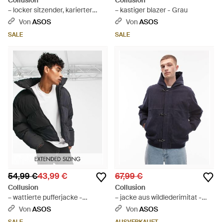
Collusion
Collusion
– locker sitzender, karierter
– kastiger blazer - Grau
blazer im 90er-jahre-stil,
Von
ASOS
Von
ASOS
kombiteil - Grau
SALE
SALE
54,99 €
43,99 €
67,99 €
Collusion
Collusion
– wattierte pufferjacke -
– jacke aus wildlederimitat -
Schwarz
Blau
Von
ASOS
Von
ASOS