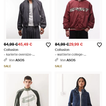
64,99 €
45,49 €
84,99 €
29,99 €
Collusion
Collusion
– karierte oversize-
– wattierte college-
trainingsjacke mit kapuze -
bomberjacke - Rot
Von
ASOS
Von
ASOS
Grau
SALE
SALE