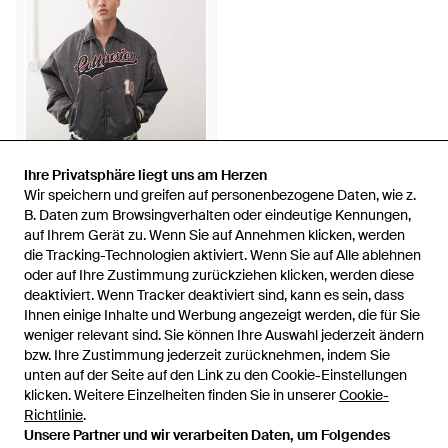
Ihre Privatsphäre liegt uns am Herzen
Ihre Privatsphäre liegt uns am Herzen
Wir speichern und greifen auf personenbezogene Daten, wie z.
Wir speichern und greifen auf personenbezogene Daten, wie z.
72,50 €
B. Daten zum Browsingverhalten oder eindeutige Kennungen,
B. Daten zum Browsingverhalten oder eindeutige Kennungen,
auf Ihrem Gerät zu. Wenn Sie auf Annehmen klicken, werden
auf Ihrem Gerät zu. Wenn Sie auf Annehmen klicken, werden
Collusion
die Tracking-Technologien aktiviert. Wenn Sie auf Alle ablehnen
die Tracking-Technologien aktiviert. Wenn Sie auf Alle ablehnen
– college-bomberjacke - Grau
oder auf Ihre Zustimmung zurückziehen klicken, werden diese
oder auf Ihre Zustimmung zurückziehen klicken, werden diese
Von
ASOS
deaktiviert. Wenn Tracker deaktiviert sind, kann es sein, dass
deaktiviert. Wenn Tracker deaktiviert sind, kann es sein, dass
AUSVERKAUFT
Ihnen einige Inhalte und Werbung angezeigt werden, die für Sie
Ihnen einige Inhalte und Werbung angezeigt werden, die für Sie
weniger relevant sind. Sie können Ihre Auswahl jederzeit ändern
weniger relevant sind. Sie können Ihre Auswahl jederzeit ändern
bzw. Ihre Zustimmung jederzeit zurücknehmen, indem Sie
bzw. Ihre Zustimmung jederzeit zurücknehmen, indem Sie
unten auf der Seite auf den Link zu den Cookie-Einstellungen
unten auf der Seite auf den Link zu den Cookie-Einstellungen
klicken. Weitere Einzelheiten finden Sie in unserer
klicken. Weitere Einzelheiten finden Sie in unserer
Cookie-
Cookie-
Richtlinie
Richtlinie
.
.
Unsere Partner und wir verarbeiten Daten, um Folgendes
Unsere Partner und wir verarbeiten Daten, um Folgendes