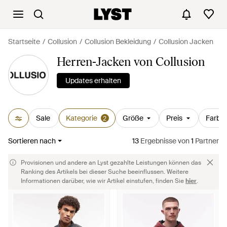
Startseite
Collusion
Collusion Bekleidung
Collusion Jacken
Herren-Jacken von Collusion
Updates erhalten
Sale
Kategorie
Größe
Preis
Farbe
2
Sortieren nach
13
Ergebnisse
von
1
Partner
Provisionen und andere an Lyst gezahlte Leistungen können das
Ranking des Artikels bei dieser Suche beeinflussen. Weitere
Informationen darüber, wie wir Artikel einstufen, finden Sie
hier
.