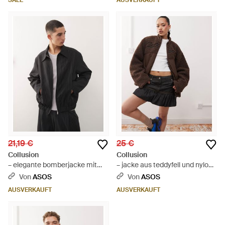
SALE
AUSVERKAUFT
21,19 €
25 €
Collusion
Collusion
– elegante bomberjacke mit
– jacke aus teddyfell und nylon -
nadelstreifen - Schwarz
Braun
Von
ASOS
Von
ASOS
AUSVERKAUFT
AUSVERKAUFT