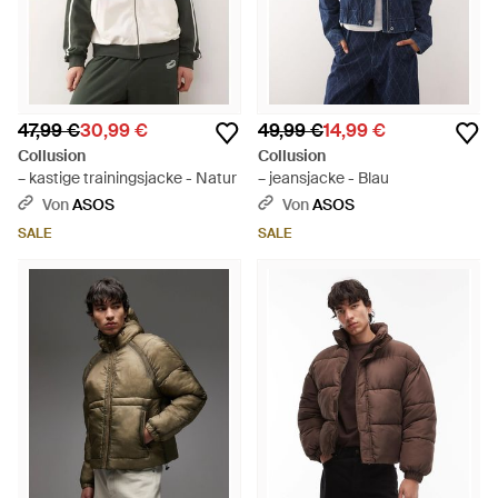
47,99 €
30,99 €
49,99 €
14,99 €
Collusion
Collusion
– kastige trainingsjacke - Natur
– jeansjacke - Blau
Von
ASOS
Von
ASOS
SALE
SALE