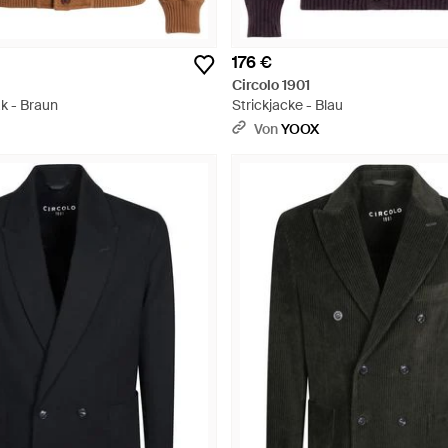
176 €
Circolo 1901
k - Braun
Strickjacke - Blau
Von
YOOX