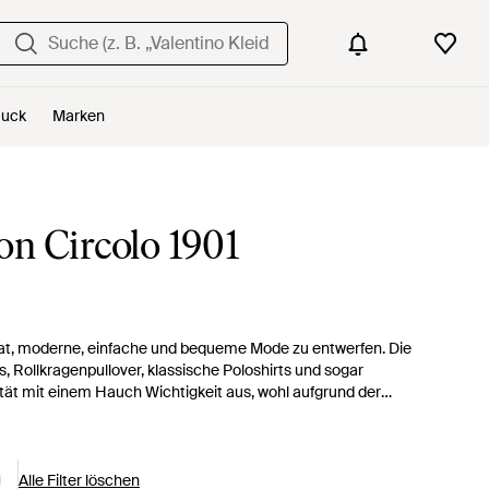
uck
Marken
on Circolo 1901
zt hat, moderne, einfache und bequeme Mode zu entwerfen. Die
 Rollkragenpullover, klassische Poloshirts und sogar
tät mit einem Hauch Wichtigkeit aus, wohl aufgrund der
ung, gewagten Prints und lebendigen Farbauswahl.
Alle Filter löschen