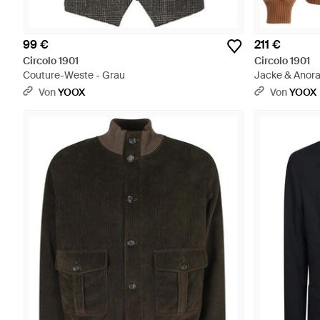
99 €
211 €
Circolo 1901
Circolo 1901
Couture-Weste - Grau
Jacke & Anora
Von
YOOX
Von
YOOX