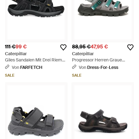
111 €
99 €
88,95 €
47,95 €
Caterpillar
Caterpillar
Giles Sandalen Mit Drei Riemen
Progressor Herren Graue
- Schwarz
Sandalen - Grün
Von
FARFETCH
Von
Dress-For-Less
SALE
SALE