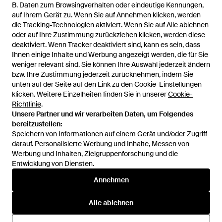
113,99 €
B. Daten zum Browsingverhalten oder eindeutige Kennungen,
B. Daten zum Browsingverhalten oder eindeutige Kennungen,
auf Ihrem Gerät zu. Wenn Sie auf Annehmen klicken, werden
auf Ihrem Gerät zu. Wenn Sie auf Annehmen klicken, werden
Caterpillar
die Tracking-Technologien aktiviert. Wenn Sie auf Alle ablehnen
die Tracking-Technologien aktiviert. Wenn Sie auf Alle ablehnen
Giles Trekkingsandalen Aus
oder auf Ihre Zustimmung zurückziehen klicken, werden diese
oder auf Ihre Zustimmung zurückziehen klicken, werden diese
Schwarzem Leder Für Herren -
Von
Dress-For-Less
deaktiviert. Wenn Tracker deaktiviert sind, kann es sein, dass
deaktiviert. Wenn Tracker deaktiviert sind, kann es sein, dass
Schwarz
AUSVERKAUFT
Ihnen einige Inhalte und Werbung angezeigt werden, die für Sie
Ihnen einige Inhalte und Werbung angezeigt werden, die für Sie
weniger relevant sind. Sie können Ihre Auswahl jederzeit ändern
weniger relevant sind. Sie können Ihre Auswahl jederzeit ändern
bzw. Ihre Zustimmung jederzeit zurücknehmen, indem Sie
bzw. Ihre Zustimmung jederzeit zurücknehmen, indem Sie
unten auf der Seite auf den Link zu den Cookie-Einstellungen
unten auf der Seite auf den Link zu den Cookie-Einstellungen
klicken. Weitere Einzelheiten finden Sie in unserer
klicken. Weitere Einzelheiten finden Sie in unserer
Cookie-
Cookie-
Richtlinie
Richtlinie
.
.
Unsere Partner und wir verarbeiten Daten, um Folgendes
Unsere Partner und wir verarbeiten Daten, um Folgendes
bereitzustellen:
bereitzustellen:
Speichern von Informationen auf einem Gerät und/oder Zugriff
Speichern von Informationen auf einem Gerät und/oder Zugriff
darauf. Personalisierte Werbung und Inhalte, Messen von
darauf. Personalisierte Werbung und Inhalte, Messen von
Werbung und Inhalten, Zielgruppenforschung und die
Werbung und Inhalten, Zielgruppenforschung und die
Entwicklung von Diensten.
Entwicklung von Diensten.
International
Annehmen
Annehmen
Alle ablehnen
Alle ablehnen
Hilfe und Informationen