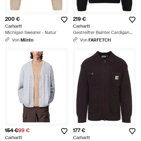
200 €
219 €
Carhartt
Carhartt
Michigan Sweater - Natur
Gestreifter Bainter Cardigan
Mit Polokragen - Schwarz
Von
Miinto
Von
FARFETCH
154 €
99 €
177 €
Carhartt
Carhartt