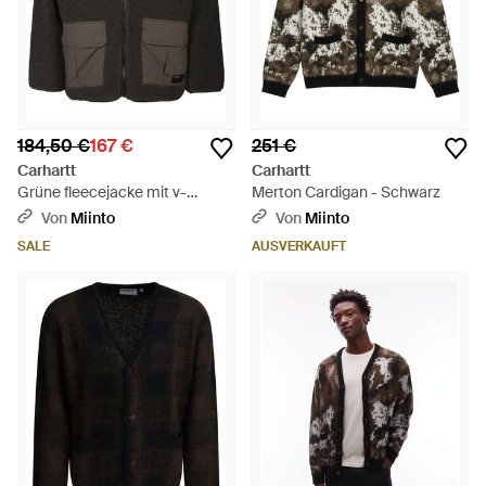
184,50 €
167 €
251 €
Carhartt
Carhartt
Grüne fleecejacke mit v-
Merton Cardigan - Schwarz
ausschnitt - Schwarz
Von
Miinto
Von
Miinto
SALE
AUSVERKAUFT