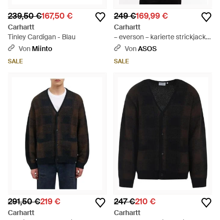
239,50 €
167,50 €
249 €
169,99 €
Carhartt
Carhartt
Tinley Cardigan - Blau
– everson – karierte strickjacke
- Schwarz
Von
Miinto
Von
ASOS
SALE
SALE
291,50 €
219 €
247 €
210 €
Carhartt
Carhartt