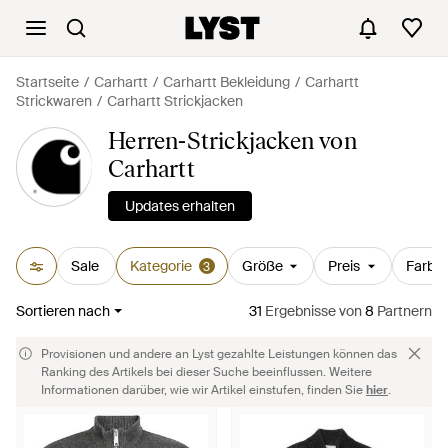
Startseite
Carhartt
Carhartt Bekleidung
Carhartt
Strickwaren
Carhartt Strickjacken
Herren-Strickjacken von
Carhartt
Updates erhalten
Sale
Kategorie
Größe
Preis
Farbe
3
Sortieren nach
31
Ergebnisse
von
8
Partnern
Provisionen und andere an Lyst gezahlte Leistungen können das
Ranking des Artikels bei dieser Suche beeinflussen. Weitere
Informationen darüber, wie wir Artikel einstufen, finden Sie
hier
.