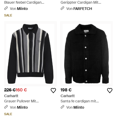
Blauer Nebel Cardigan
Gerippter Cardigan Mit
Klassischer Stil Komfort - Blau
Reißverschluss - Blau
Von
Miinto
Von
FARFETCH
SALE
226 €
160 €
198 €
Carhartt
Carhartt
Grauer Pullover Mit
Santa fe cardigan mit
Schwarzkragen - Schwarz
metallknöpfen - Schwarz
Von
Miinto
Von
Miinto
SALE