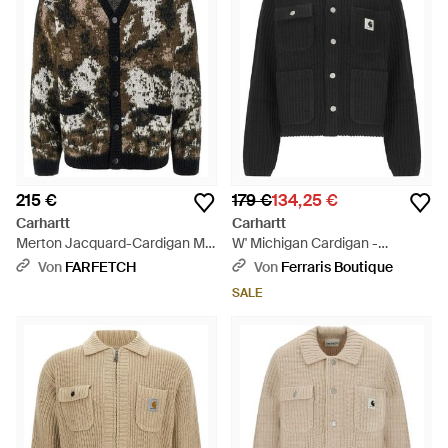
215 €
179 €
134,25 €
Carhartt
Carhartt
Merton Jacquard-Cardigan Mit
W' Michigan Cardigan -
Taschen - Grau
Schwarz
Von
FARFETCH
Von
Ferraris Boutique
SALE