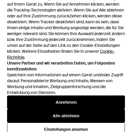
auf Ihrem Gerät zu. Wenn Sie auf Annehmen klicken, werden
auf Ihrem Gerät zu. Wenn Sie auf Annehmen klicken, werden
Carhartt
die Tracking-Technologien aktiviert. Wenn Sie auf Alle ablehnen
die Tracking-Technologien aktiviert. Wenn Sie auf Alle ablehnen
Merton camo duck er cardigan
oder auf Ihre Zustimmung zurückziehen klicken, werden diese
oder auf Ihre Zustimmung zurückziehen klicken, werden diese
- Schwarz
Von
Ferraris Boutique
deaktiviert. Wenn Tracker deaktiviert sind, kann es sein, dass
deaktiviert. Wenn Tracker deaktiviert sind, kann es sein, dass
AUSVERKAUFT
Ihnen einige Inhalte und Werbung angezeigt werden, die für Sie
Ihnen einige Inhalte und Werbung angezeigt werden, die für Sie
weniger relevant sind. Sie können Ihre Auswahl jederzeit ändern
weniger relevant sind. Sie können Ihre Auswahl jederzeit ändern
bzw. Ihre Zustimmung jederzeit zurücknehmen, indem Sie
bzw. Ihre Zustimmung jederzeit zurücknehmen, indem Sie
unten auf der Seite auf den Link zu den Cookie-Einstellungen
unten auf der Seite auf den Link zu den Cookie-Einstellungen
klicken. Weitere Einzelheiten finden Sie in unserer
klicken. Weitere Einzelheiten finden Sie in unserer
Cookie-
Cookie-
Richtlinie
Richtlinie
.
.
Unsere Partner und wir verarbeiten Daten, um Folgendes
Unsere Partner und wir verarbeiten Daten, um Folgendes
bereitzustellen:
bereitzustellen:
Speichern von Informationen auf einem Gerät und/oder Zugriff
Speichern von Informationen auf einem Gerät und/oder Zugriff
darauf. Personalisierte Werbung und Inhalte, Messen von
darauf. Personalisierte Werbung und Inhalte, Messen von
Werbung und Inhalten, Zielgruppenforschung und die
Werbung und Inhalten, Zielgruppenforschung und die
Entwicklung von Diensten.
Entwicklung von Diensten.
International
Annehmen
Annehmen
Alle ablehnen
Alle ablehnen
Hilfe und Informationen
Einstellungen ansehen
Einstellungen ansehen