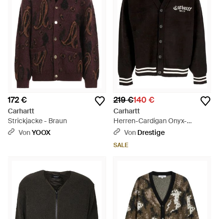
172 €
219 €
140 €
Carhartt
Carhartt
Strickjacke - Braun
Herren-Cardigan Onyx-
Cardigan Schwarz/Wachs -
Von
YOOX
Von
Drestige
Schwarz
SALE