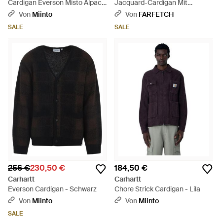
Cardigan Everson Misto Alpaca
Jacquard-Cardigan Mit
- Schwarz
Taschen - Schwarz
Von
Miinto
Von
FARFETCH
SALE
SALE
256 €
230,50 €
184,50 €
Carhartt
Carhartt
Everson Cardigan - Schwarz
Chore Strick Cardigan - Lila
Von
Miinto
Von
Miinto
SALE