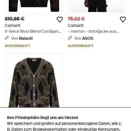
310,95 €
75,02 €
Carhartt
Carhartt
V-Neck Wool Blend Cardigan
– merton – strickjacke aus
With Subtle Checkered P -
alpakawollmix mit abstraktem
Von
Balardi
Von
ASOS
Schwarz
all-over-rautenmuster -
AUSVERKAUFT
AUSVERKAUFT
Schwarz
Ihre Privatsphäre liegt uns am Herzen
Ihre Privatsphäre liegt uns am Herzen
Wir speichern und greifen auf personenbezogene Daten, wie z.
Wir speichern und greifen auf personenbezogene Daten, wie z.
99,50 €
B. Daten zum Browsingverhalten oder eindeutige Kennungen,
B. Daten zum Browsingverhalten oder eindeutige Kennungen,