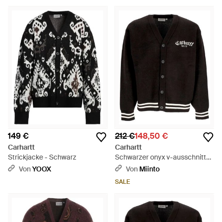
149 €
212 €
148,50 €
Carhartt
Carhartt
Strickjacke - Schwarz
Schwarzer onyx v-ausschnitt
cardigan pullover - Schwarz
Von
YOOX
Von
Miinto
SALE