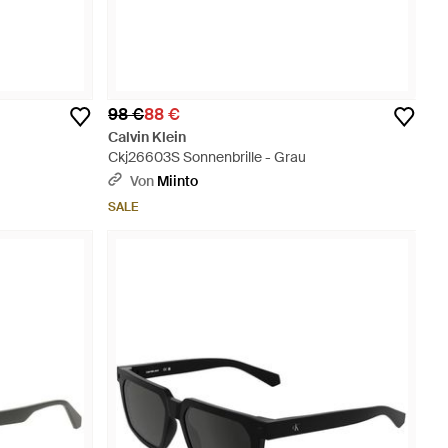
98 €
88 €
Calvin Klein
Ckj26603S Sonnenbrille - Grau
Von
Miinto
SALE