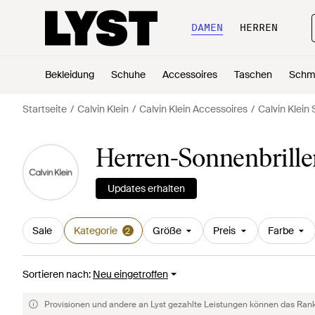
DAMEN
HERREN
Bekleidung
Schuhe
Accessoires
Taschen
Schm
Startseite
Calvin Klein
Calvin Klein Accessoires
Calvin Klein
Herren-Sonnenbrille
Updates erhalten
Sale
Kategorie
Größe
Preis
Farbe
2
Sortieren nach
:
Neu eingetroffen
Provisionen und andere an Lyst gezahlte Leistungen können das Rankin