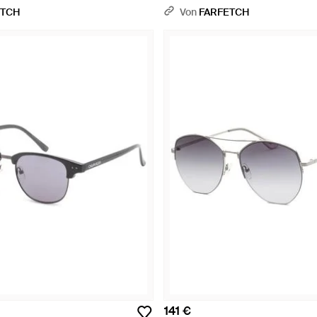
ETCH
Von
FARFETCH
141 €