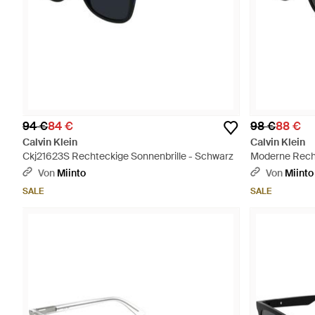
94 €
84 €
98 €
88 €
Calvin Klein
Calvin Klein
Ckj21623S Rechteckige Sonnenbrille - Schwarz
Moderne Recht
Von
Miinto
Von
Miinto
SALE
SALE