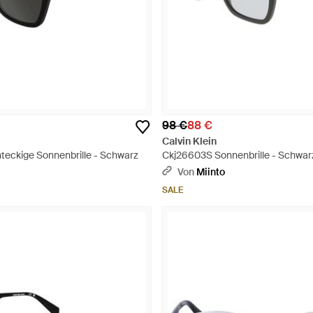
98 €
88 €
Calvin Klein
eckige Sonnenbrille - Schwarz
Ckj26603S Sonnenbrille - Schwar
Von
Miinto
SALE