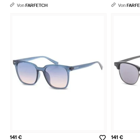
Von
FARFETCH
Von
FARF
141 €
141 €