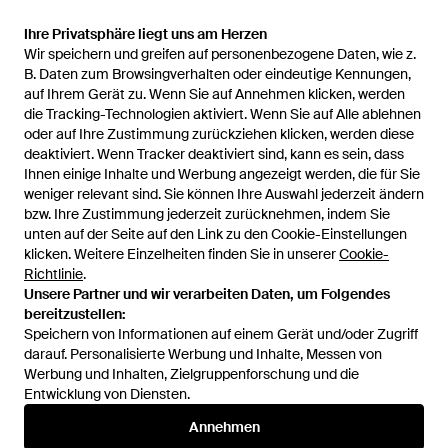
Ihre Privatsphäre liegt uns am Herzen
Ihre Privatsphäre liegt uns am Herzen
Wir speichern und greifen auf personenbezogene Daten, wie z.
Wir speichern und greifen auf personenbezogene Daten, wie z.
6.900 €
3.800 €
B. Daten zum Browsingverhalten oder eindeutige Kennungen,
B. Daten zum Browsingverhalten oder eindeutige Kennungen,
auf Ihrem Gerät zu. Wenn Sie auf Annehmen klicken, werden
auf Ihrem Gerät zu. Wenn Sie auf Annehmen klicken, werden
Bottega Veneta
Bottega Veneta
die Tracking-Technologien aktiviert. Wenn Sie auf Alle ablehnen
die Tracking-Technologien aktiviert. Wenn Sie auf Alle ablehnen
Rucksack Andiamo Large Aus
Back-To-School Rucksack -
oder auf Ihre Zustimmung zurückziehen klicken, werden diese
oder auf Ihre Zustimmung zurückziehen klicken, werden diese
Canvas Und Leder - Schwarz
Schwarz
Von
Mytheresa
Von
Bottega Veneta
deaktiviert. Wenn Tracker deaktiviert sind, kann es sein, dass
deaktiviert. Wenn Tracker deaktiviert sind, kann es sein, dass
AUSVERKAUFT
AUSVERKAUFT
Ihnen einige Inhalte und Werbung angezeigt werden, die für Sie
Ihnen einige Inhalte und Werbung angezeigt werden, die für Sie
weniger relevant sind. Sie können Ihre Auswahl jederzeit ändern
weniger relevant sind. Sie können Ihre Auswahl jederzeit ändern
bzw. Ihre Zustimmung jederzeit zurücknehmen, indem Sie
bzw. Ihre Zustimmung jederzeit zurücknehmen, indem Sie
unten auf der Seite auf den Link zu den Cookie-Einstellungen
unten auf der Seite auf den Link zu den Cookie-Einstellungen
klicken. Weitere Einzelheiten finden Sie in unserer
klicken. Weitere Einzelheiten finden Sie in unserer
Cookie-
Cookie-
Richtlinie
Richtlinie
.
.
Unsere Partner und wir verarbeiten Daten, um Folgendes
Unsere Partner und wir verarbeiten Daten, um Folgendes
bereitzustellen:
bereitzustellen:
Speichern von Informationen auf einem Gerät und/oder Zugriff
Speichern von Informationen auf einem Gerät und/oder Zugriff
darauf. Personalisierte Werbung und Inhalte, Messen von
darauf. Personalisierte Werbung und Inhalte, Messen von
Werbung und Inhalten, Zielgruppenforschung und die
Werbung und Inhalten, Zielgruppenforschung und die
Entwicklung von Diensten.
Entwicklung von Diensten.
International
Annehmen
Annehmen