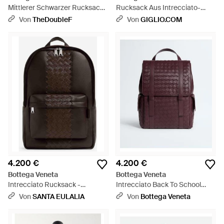
Mittlerer Schwarzer Rucksack
Rucksack Aus Intrecciato-
Im Intrecciato-Geflecht -
Leder - Schwarz
Von
TheDoubleF
Von
GIGLIO.COM
Schwarz
4.200 €
4.200 €
Bottega Veneta
Bottega Veneta
Intrecciato Rucksack -
Intrecciato Back To School
Schwarz
Rucksack - Lila
Von
SANTA EULALIA
Von
Bottega Veneta