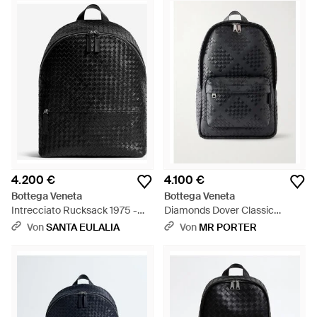
das ineinandergeschlungene Lederband, bekannt. Es gibt
sogar Modeliebhaber, die Bottega Venta als eines der weltweit
besten Modelabels bezeichnen. Transportieren Sie Ihre
Besitztümer in einem luxuriösen Bottega Veneta Rucksack.
Diese zeitgenössischen Lederstücke geben jedem Look den
ultimativen Wow-Effekt.
4.200 €
4.100 €
Bottega Veneta
Bottega Veneta
Intrecciato Rucksack 1975 -
Diamonds Dover Classic
Schwarz
Intrecciato Leather Backpack -
Von
SANTA EULALIA
Von
MR PORTER
Schwarz