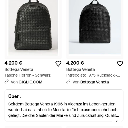
4.200 €
4.200 €
Bottega Veneta
Bottega Veneta
Tasche Herren - Schwarz
Intrecciato 1975 Rucksack -
Schwarz
Von
GIGLIO.COM
Von
Bottega Veneta
Über :
Seitdem Bottega Veneta 1966 in Vicenza ins Leben gerufen
wurde, hat das Label die Messlatte für Luxusmode sehr hoch
gelegt. Die drei Säulen der Marke sind Zurückhaltung, Qualität
und italienische Handwerkskunst und sie ist auf der ganzen
Welt für ihre luxuriösen Lederwaren und ihr Markenzeichen,