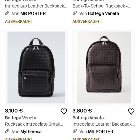
Intrecciato Leather Backpack -
Back-To-School Rucksack -
Braun
Braun
Von
MR PORTER
Von
Bottega Veneta
AUSVERKAUFT
AUSVERKAUFT
3.100 €
3.800 €
Bottega Veneta
Bottega Veneta
Rucksack Intrecciato Small
Intrecciato Leather Backpack -
Aus Leder - Schwarz
Schwarz
Von
Mytheresa
Von
MR PORTER
AUSVERKAUFT
AUSVERKAUFT