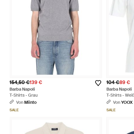
154,50 €
139 €
104 €
89 €
Barba Napoli
Barba Napoli
T-Shirts - Grau
T-Shirts - Wei
Von
Miinto
Von
YOOX
SALE
SALE