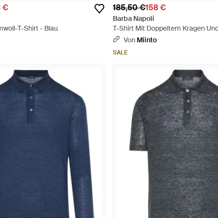
8 €
185,50 €
158 €
Barba Napoli
oll-T-Shirt - Blau
T-Shirt Mit Doppeltem Kragen Un
Ärmeln - Weiß
Von
Miinto
SALE