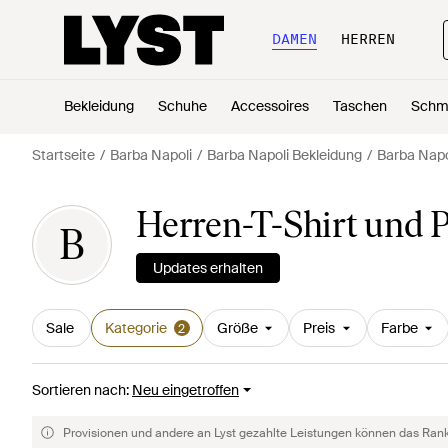
DAMEN
HERREN
Bekleidung
Schuhe
Accessoires
Taschen
Schm
Startseite
Barba Napoli
Barba Napoli Bekleidung
Barba Napol
Herren-T-Shirt und P
B
Updates erhalten
Sale
Kategorie
Größe
Preis
Farbe
2
Sortieren nach
:
Neu eingetroffen
Provisionen und andere an Lyst gezahlte Leistungen können das Rankin