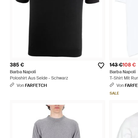
385 €
143 €
108 €
Barba Napoli
Barba Napoli
Poloshirt Aus Seide - Schwarz
T-Shirt Mit R
Von
FARFETCH
Von
FARF
SALE