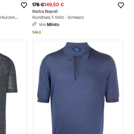
176 €
149,50 €
Barba Napoli
d Kurzen
Rundhals T-Shirt - Schwarz
Von
Miinto
SALE