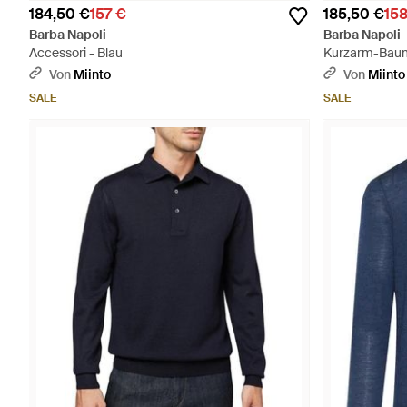
184,50 €
157 €
185,50 €
15
Barba Napoli
Barba Napoli
Accessori - Blau
Kurzarm-Baumw
Von
Miinto
Von
Miinto
SALE
SALE