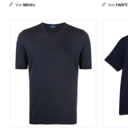
Von
Miinto
Von
FARF