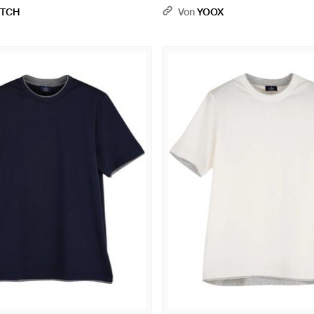
ETCH
Von
YOOX