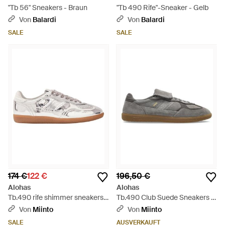
"Tb 56" Sneakers - Braun
"Tb 490 Rife"-Sneaker - Gelb
Von
Balardi
Von
Balardi
SALE
SALE
174 €
122 €
196,50 €
Alohas
Alohas
Tb.490 rife shimmer sneakers -
Tb.490 Club Suede Sneakers -
Weiß
Grau
Von
Miinto
Von
Miinto
SALE
AUSVERKAUFT