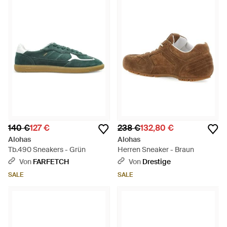
140 €
127 €
238 €
132,80 €
Alohas
Alohas
Tb.490 Sneakers - Grün
Herren Sneaker - Braun
Von
FARFETCH
Von
Drestige
SALE
SALE