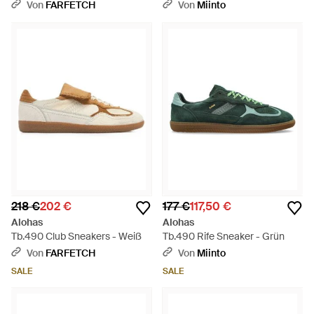
- Braun
Von
FARFETCH
Von
Miinto
218 €
202 €
177 €
117,50 €
Alohas
Alohas
Tb.490 Club Sneakers - Weiß
Tb.490 Rife Sneaker - Grün
Von
FARFETCH
Von
Miinto
SALE
SALE