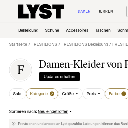
DAMEN
HERREN
Bekleidung
Schuhe
Accessoires
Taschen
Schm
Startseite
FRESHLIONS
FRESHLIONS Bekleidung
FRESHLI
Damen-Kleider von
F
Updates erhalten
Sale
Kategorie
Größe
Preis
Farbe
2
1
Sortieren nach
:
Neu eingetroffen
Provisionen und andere an Lyst gezahlte Leistungen können das Rankin