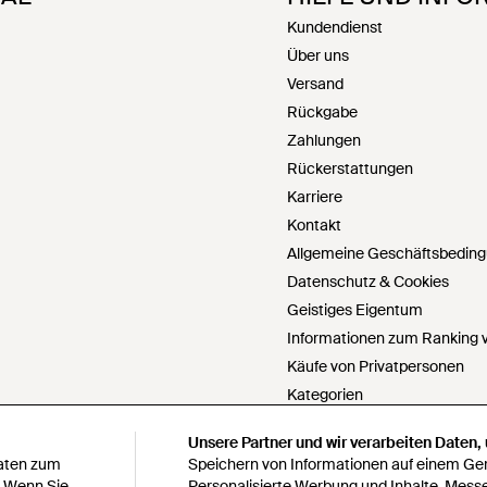
Kundendienst
Über uns
Versand
Rückgabe
Zahlungen
Rückerstattungen
Karriere
Kontakt
Allgemeine Geschäftsbedin
Datenschutz & Cookies
Geistiges Eigentum
Informationen zum Ranking v
Käufe von Privatpersonen
Kategorien
PartnerIn werden
Unsere Partner und wir verarbeiten Daten,
Unsere Partner und wir verarbeiten Daten,
Cookie Einstellungen
Daten zum
Daten zum
Speichern von Informationen auf einem Gerä
Speichern von Informationen auf einem Gerä
Meine personenbezogenen Da
. Wenn Sie
. Wenn Sie
Personalisierte Werbung und Inhalte, Mess
Personalisierte Werbung und Inhalte, Mess