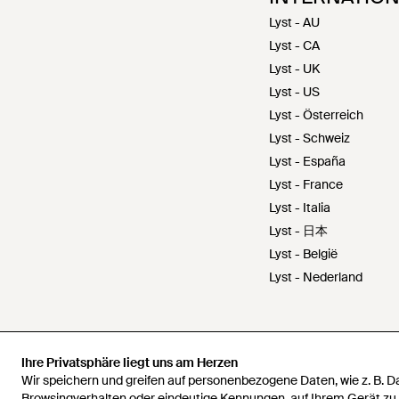
Lyst - AU
Lyst - CA
Lyst - UK
Lyst - US
Lyst - Österreich
Lyst - Schweiz
Lyst - España
Lyst - France
Lyst - Italia
Lyst - 日本
Lyst - België
Lyst - Nederland
Ihre Privatsphäre liegt uns am Herzen
Ihre Privatsphäre liegt uns am Herzen
Wir speichern und greifen auf personenbezogene Daten, wie z. B. 
Wir speichern und greifen auf personenbezogene Daten, wie z. B. 
Browsingverhalten oder eindeutige Kennungen, auf Ihrem Gerät zu
Browsingverhalten oder eindeutige Kennungen, auf Ihrem Gerät zu