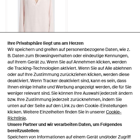
Ihre Privatsphäre liegt uns am Herzen
Ihre Privatsphäre liegt uns am Herzen
Wir speichern und greifen auf personenbezogene Daten, wie z.
Wir speichern und greifen auf personenbezogene Daten, wie z.
281,26 €
B. Daten zum Browsingverhalten oder eindeutige Kennungen,
B. Daten zum Browsingverhalten oder eindeutige Kennungen,
auf Ihrem Gerät zu. Wenn Sie auf Annehmen klicken, werden
auf Ihrem Gerät zu. Wenn Sie auf Annehmen klicken, werden
FEDERICA TOSI
die Tracking-Technologien aktiviert. Wenn Sie auf Alle ablehnen
die Tracking-Technologien aktiviert. Wenn Sie auf Alle ablehnen
Crêpe-Bluse - Pink
oder auf Ihre Zustimmung zurückziehen klicken, werden diese
oder auf Ihre Zustimmung zurückziehen klicken, werden diese
Von
GIGLIO.COM
deaktiviert. Wenn Tracker deaktiviert sind, kann es sein, dass
deaktiviert. Wenn Tracker deaktiviert sind, kann es sein, dass
AUSVERKAUFT
Ihnen einige Inhalte und Werbung angezeigt werden, die für Sie
Ihnen einige Inhalte und Werbung angezeigt werden, die für Sie
weniger relevant sind. Sie können Ihre Auswahl jederzeit ändern
weniger relevant sind. Sie können Ihre Auswahl jederzeit ändern
bzw. Ihre Zustimmung jederzeit zurücknehmen, indem Sie
bzw. Ihre Zustimmung jederzeit zurücknehmen, indem Sie
unten auf der Seite auf den Link zu den Cookie-Einstellungen
unten auf der Seite auf den Link zu den Cookie-Einstellungen
klicken. Weitere Einzelheiten finden Sie in unserer
klicken. Weitere Einzelheiten finden Sie in unserer
Cookie-
Cookie-
Richtlinie
Richtlinie
.
.
Unsere Partner und wir verarbeiten Daten, um Folgendes
Unsere Partner und wir verarbeiten Daten, um Folgendes
bereitzustellen:
bereitzustellen:
Speichern von Informationen auf einem Gerät und/oder Zugriff
Speichern von Informationen auf einem Gerät und/oder Zugriff