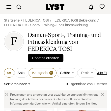
Startseite
FEDERICA TOSI
FEDERICA TOSI Bekleidung
FEDERICA TOSI Sport-, Training- und Fitnesskleidung
Damen-Sport-, Training- und
F
Fitnesskleidung von
FEDERICA TOSI
Updates erhalten
Sale
Kategorie
Größe
Preis
Alle Filte
2
Sortieren nach
3
Ergebnisse
von
1
Partner
Provisionen und andere an Lyst gezahlte Leistungen können das
Ranking des Artikels bei dieser Suche beeinflussen. Weitere
Informationen darüber, wie wir Artikel einstufen, finden Sie
hier
.