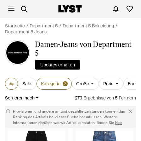
Startseite
Department 5
Department 5 Bekleidung
Department 5 Jeans
Damen-Jeans von Department
5
Updates erhalten
Sale
Kategorie
Größe
Preis
Farbe
2
Sortieren nach
279
Ergebnisse
von
5
Partnern
Provisionen und andere an Lyst gezahlte Leistungen können das
Ranking des Artikels bei dieser Suche beeinflussen. Weitere
Informationen darüber, wie wir Artikel einstufen, finden Sie
hier
.