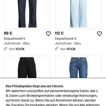
99 €
112 €
Department 5
Department 5
Jeanshose - Blau
Jeanshose - Blau
Von
YOOX
Von
YOOX
Ihre Privatsphäre liegt uns am Herzen
Ihre Privatsphäre liegt uns am Herzen
Wir speichern und greifen auf personenbezogene Daten, wie z.
Wir speichern und greifen auf personenbezogene Daten, wie z.
B. Daten zum Browsingverhalten oder eindeutige Kennungen,
B. Daten zum Browsingverhalten oder eindeutige Kennungen,
auf Ihrem Gerät zu. Wenn Sie auf Annehmen klicken, werden
auf Ihrem Gerät zu. Wenn Sie auf Annehmen klicken, werden
die Tracking-Technologien aktiviert. Wenn Sie auf Alle ablehnen
die Tracking-Technologien aktiviert. Wenn Sie auf Alle ablehnen