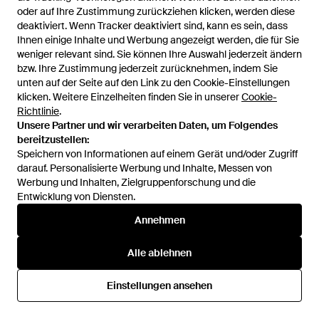
oder auf Ihre Zustimmung zurückziehen klicken, werden diese
oder auf Ihre Zustimmung zurückziehen klicken, werden diese
deaktiviert. Wenn Tracker deaktiviert sind, kann es sein, dass
deaktiviert. Wenn Tracker deaktiviert sind, kann es sein, dass
139 €
103 €
Ihnen einige Inhalte und Werbung angezeigt werden, die für Sie
Ihnen einige Inhalte und Werbung angezeigt werden, die für Sie
Department 5
Department 5
weniger relevant sind. Sie können Ihre Auswahl jederzeit ändern
weniger relevant sind. Sie können Ihre Auswahl jederzeit ändern
Jeanshose - Schwarz
Jeanshose - Blau
bzw. Ihre Zustimmung jederzeit zurücknehmen, indem Sie
bzw. Ihre Zustimmung jederzeit zurücknehmen, indem Sie
Von
YOOX
Von
YOOX
unten auf der Seite auf den Link zu den Cookie-Einstellungen
unten auf der Seite auf den Link zu den Cookie-Einstellungen
klicken. Weitere Einzelheiten finden Sie in unserer
klicken. Weitere Einzelheiten finden Sie in unserer
Cookie-
Cookie-
Richtlinie
Richtlinie
.
.
Unsere Partner und wir verarbeiten Daten, um Folgendes
Unsere Partner und wir verarbeiten Daten, um Folgendes
bereitzustellen:
bereitzustellen:
Speichern von Informationen auf einem Gerät und/oder Zugriff
Speichern von Informationen auf einem Gerät und/oder Zugriff
darauf. Personalisierte Werbung und Inhalte, Messen von
darauf. Personalisierte Werbung und Inhalte, Messen von
Werbung und Inhalten, Zielgruppenforschung und die
Werbung und Inhalten, Zielgruppenforschung und die
Entwicklung von Diensten.
Entwicklung von Diensten.
Annehmen
Annehmen
Alle ablehnen
Alle ablehnen
103 €
139 €
Einstellungen ansehen
Einstellungen ansehen
Department 5
Department 5
Jeanshose - Blau
Jeanshose - Blau