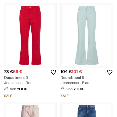
73 €
59 €
104 €
101 €
Department 5
Department 5
Jeanshose - Rot
Jeanshose - Blau
Von
YOOX
Von
YOOX
SALE
SALE