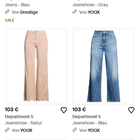
Jeans - Blau
Jeanshose - Grau
Von
Drestige
Von
YOOX
SALE
103 €
103 €
Department 5
Department 5
Jeanshose - Natur
Jeanshose - Blau
Von
YOOX
Von
YOOX