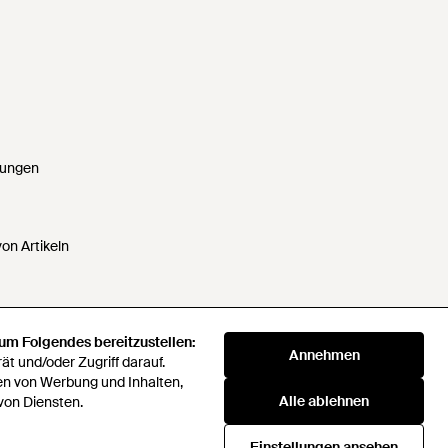
gungen
on Artikeln
 um Folgendes bereitzustellen:
 um Folgendes bereitzustellen:
Annehmen
Annehmen
t und/oder Zugriff darauf.
t und/oder Zugriff darauf.
ten nicht verkaufen oder weitergeben
en von Werbung und Inhalten,
en von Werbung und Inhalten,
Alle ablehnen
Alle ablehnen
von Diensten.
von Diensten.
verei
Companies Act 2016
Einstellungen ansehen
Einstellungen ansehen