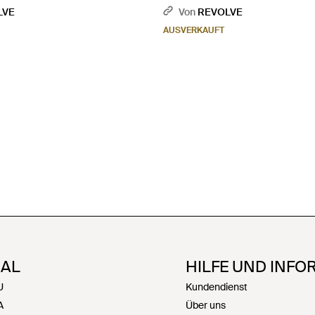
LVE
Von
REVOLVE
AUSVERKAUFT
NAL
HILFE UND INFO
U
Kundendienst
A
Über uns