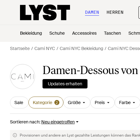
DAMEN
HERREN
Bekleidung
Schuhe
Accessoires
Taschen
Schm
Startseite
Cami NYC
Cami NYC Bekleidung
Cami NYC Dess
Damen-Dessous von
Updates erhalten
Sale
Kategorie
Größe
Preis
Farbe
2
Sortieren nach
:
Neu eingetroffen
Provisionen und andere an Lyst gezahlte Leistungen können das Rankin