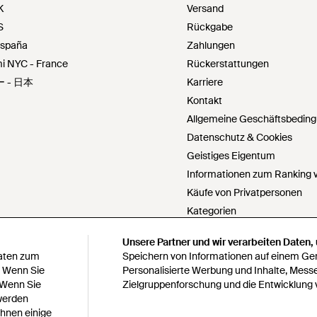
K
Versand
S
Rückgabe
España
Zahlungen
ami NYC - France
Rückerstattungen
 - 日本
Karriere
Kontakt
Allgemeine Geschäftsbedin
Datenschutz & Cookies
Geistiges Eigentum
Informationen zum Ranking v
Käufe von Privatpersonen
Kategorien
PartnerIn werden
Unsere Partner und wir verarbeiten Daten,
Unsere Partner und wir verarbeiten Daten,
Cookie Einstellungen
Daten zum
Daten zum
Speichern von Informationen auf einem Gerä
Speichern von Informationen auf einem Gerä
Meine personenbezogenen Da
. Wenn Sie
. Wenn Sie
Personalisierte Werbung und Inhalte, Mess
Personalisierte Werbung und Inhalte, Mess
 Wenn Sie
 Wenn Sie
Zielgruppenforschung und die Entwicklung 
Zielgruppenforschung und die Entwicklung 
Erklärung zur modernen Skla
 werden
 werden
Erklärung zu Paragraph 172 
Ihnen einige
Ihnen einige