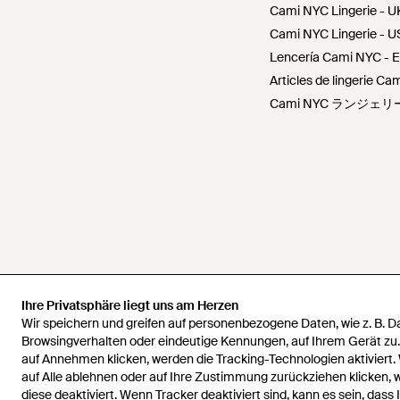
Cami NYC Lingerie - U
Cami NYC Lingerie - U
Lencería Cami NYC - 
Articles de lingerie C
Cami NYC ランジェリー
Ihre Privatsphäre liegt uns am Herzen
Ihre Privatsphäre liegt uns am Herzen
Wir speichern und greifen auf personenbezogene Daten, wie z. B. 
Wir speichern und greifen auf personenbezogene Daten, wie z. B. 
Browsingverhalten oder eindeutige Kennungen, auf Ihrem Gerät zu
Browsingverhalten oder eindeutige Kennungen, auf Ihrem Gerät zu
auf Annehmen klicken, werden die Tracking-Technologien aktiviert.
auf Annehmen klicken, werden die Tracking-Technologien aktiviert.
auf Alle ablehnen oder auf Ihre Zustimmung zurückziehen klicken,
auf Alle ablehnen oder auf Ihre Zustimmung zurückziehen klicken,
diese deaktiviert. Wenn Tracker deaktiviert sind, kann es sein, dass 
diese deaktiviert. Wenn Tracker deaktiviert sind, kann es sein, dass 