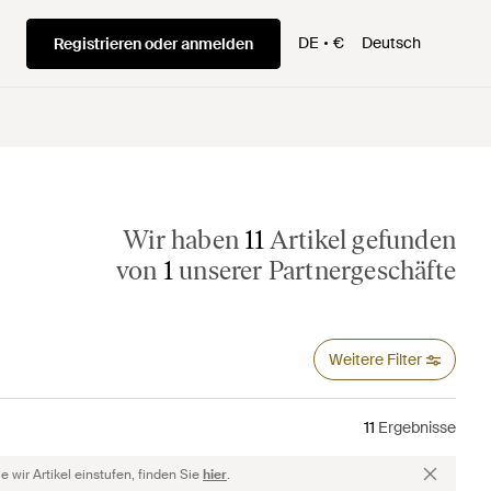
DE
€
Deutsch
Registrieren oder anmelden
Wir haben
11
Artikel gefunden
von
1
unserer Partnergeschäfte
Weitere Filter
11
Ergebnisse
 wir Artikel einstufen, finden Sie
hier
.