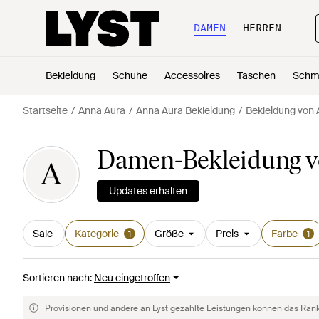
DAMEN
HERREN
Bekleidung
Schuhe
Accessoires
Taschen
Schm
Startseite
Anna Aura
Anna Aura Bekleidung
Bekleidung von 
Damen-Bekleidung v
A
Updates erhalten
Sale
Kategorie
Größe
Preis
Farbe
1
1
Sortieren nach
:
Neu eingetroffen
Provisionen und andere an Lyst gezahlte Leistungen können das Rankin