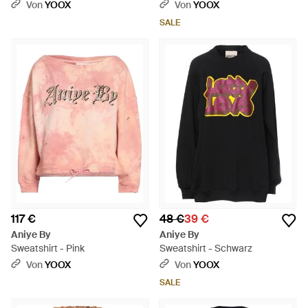
Von
YOOX
Von
YOOX
SALE
117 €
48 €
39 €
Aniye By
Aniye By
Sweatshirt - Pink
Sweatshirt - Schwarz
Von
YOOX
Von
YOOX
SALE