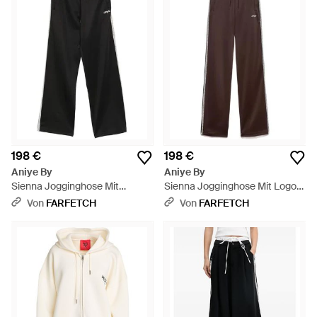
198 €
198 €
Aniye By
Aniye By
Sienna Jogginghose Mit
Sienna Jogginghose Mit Logo-
Seitenstreifen Und
Stickerei - Braun
Von
FARFETCH
Von
FARFETCH
Spitzenbesatz - Schwarz