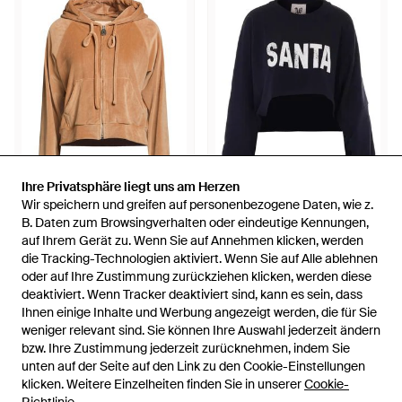
Ihre Privatsphäre liegt uns am Herzen
Ihre Privatsphäre liegt uns am Herzen
Wir speichern und greifen auf personenbezogene Daten, wie z.
Wir speichern und greifen auf personenbezogene Daten, wie z.
57 €
141 €
B. Daten zum Browsingverhalten oder eindeutige Kennungen,
B. Daten zum Browsingverhalten oder eindeutige Kennungen,
auf Ihrem Gerät zu. Wenn Sie auf Annehmen klicken, werden
auf Ihrem Gerät zu. Wenn Sie auf Annehmen klicken, werden
Aniye By
Aniye By
die Tracking-Technologien aktiviert. Wenn Sie auf Alle ablehnen
die Tracking-Technologien aktiviert. Wenn Sie auf Alle ablehnen
Sweatshirt - Natur
Cropped-Sweatshirt Mit Santa-
oder auf Ihre Zustimmung zurückziehen klicken, werden diese
oder auf Ihre Zustimmung zurückziehen klicken, werden diese
Print - Blau
Von
YOOX
Von
FARFETCH
deaktiviert. Wenn Tracker deaktiviert sind, kann es sein, dass
deaktiviert. Wenn Tracker deaktiviert sind, kann es sein, dass
AUSVERKAUFT
AUSVERKAUFT
Ihnen einige Inhalte und Werbung angezeigt werden, die für Sie
Ihnen einige Inhalte und Werbung angezeigt werden, die für Sie
weniger relevant sind. Sie können Ihre Auswahl jederzeit ändern
weniger relevant sind. Sie können Ihre Auswahl jederzeit ändern
bzw. Ihre Zustimmung jederzeit zurücknehmen, indem Sie
bzw. Ihre Zustimmung jederzeit zurücknehmen, indem Sie
unten auf der Seite auf den Link zu den Cookie-Einstellungen
unten auf der Seite auf den Link zu den Cookie-Einstellungen
klicken. Weitere Einzelheiten finden Sie in unserer
klicken. Weitere Einzelheiten finden Sie in unserer
Cookie-
Cookie-