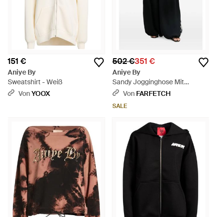
151 €
502 €
351 €
Aniye By
Aniye By
Sweatshirt - Weiß
Sandy Jogginghose Mit
Seitenstreifen - Schwarz
Von
YOOX
Von
FARFETCH
SALE