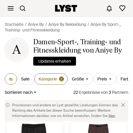
Startseite
Aniye By
Aniye By Bekleidung
Aniye By Sport-,
Training- und Fitnesskleidung
Damen-Sport-, Training- und
A
Fitnesskleidung von Aniye By
Updates erhalten
Sale
Kategorie
Größe
Preis
Farbe
2
Sortieren nach
22
Ergebnisse
von
3
Partnern
Provisionen und andere an Lyst gezahlte Leistungen können das
Ranking des Artikels bei dieser Suche beeinflussen. Weitere
Informationen darüber, wie wir Artikel einstufen, finden Sie
hier
.