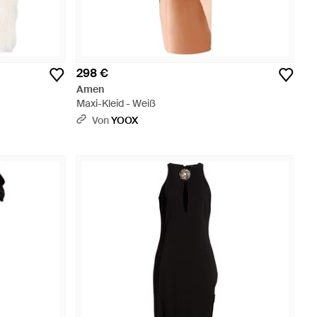
298 €
Amen
Maxi-Kleid - Weiß
Von
YOOX