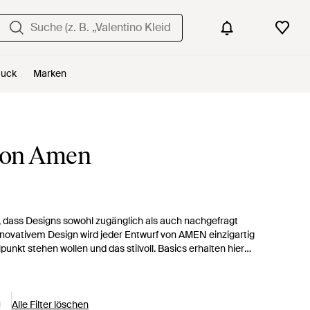
uck
Marken
von Amen
, dass Designs sowohl zugänglich als auch nachgefragt
nnovativem Design wird jeder Entwurf von AMEN einzigartig
punkt stehen wollen und das stilvoll. Basics erhalten hier
n Ärmeln modernisiert und Tops und Jacken werden mit
h Einsätze aus kontrastierenden Stoffen einen frischen Look
Alle Filter löschen