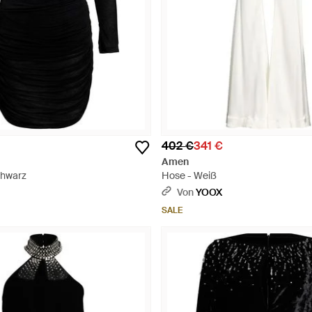
402 €
341 €
Amen
chwarz
Hose - Weiß
Von
YOOX
SALE