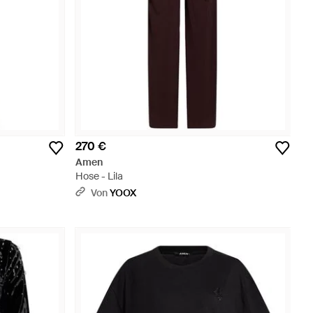
270 €
Amen
Hose - Lila
Von
YOOX