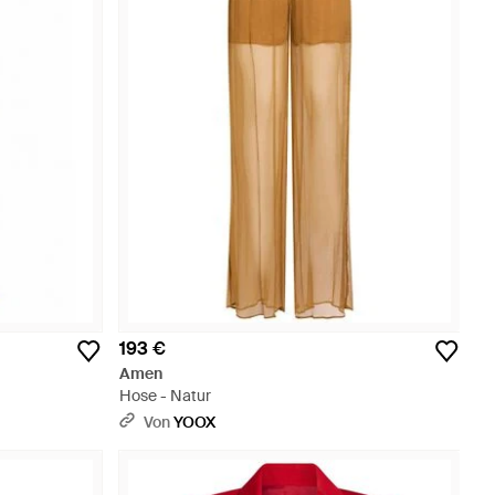
193 €
Amen
Hose - Natur
Von
YOOX