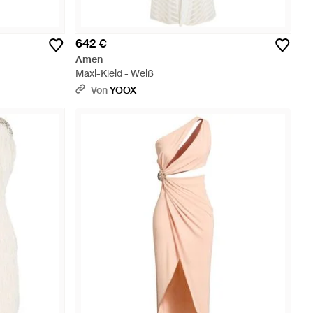
642 €
Amen
Maxi-Kleid - Weiß
Von
YOOX