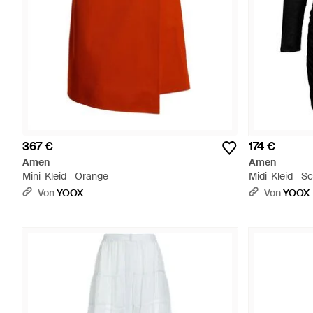
367 €
174 €
Amen
Amen
Mini-Kleid - Orange
Midi-Kleid - S
Von
YOOX
Von
YOOX