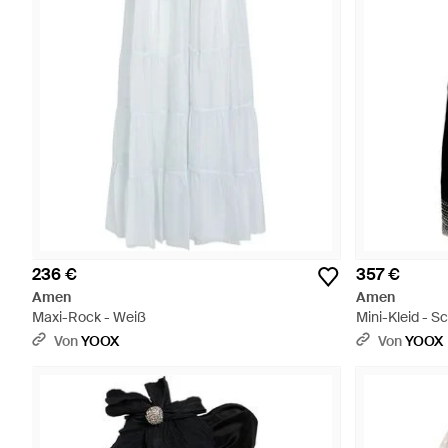
236 €
357 €
Amen
Amen
Maxi-Rock - Weiß
Mini-Kleid - S
Von
YOOX
Von
YOOX