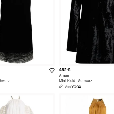
462 €
Amen
chwarz
Mini-Kleid - Schwarz
Von
YOOX