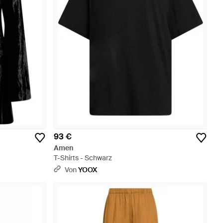
93 €
Amen
T-Shirts - Schwarz
Von
YOOX