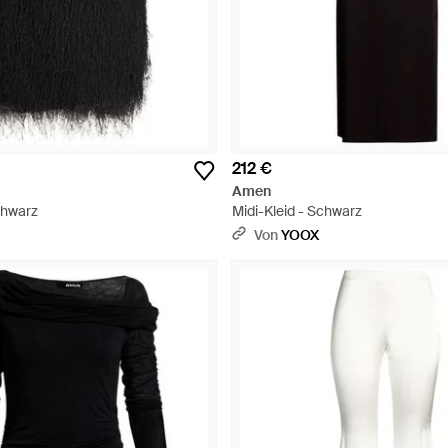
212 €
Amen
chwarz
Midi-Kleid - Schwarz
Von
YOOX