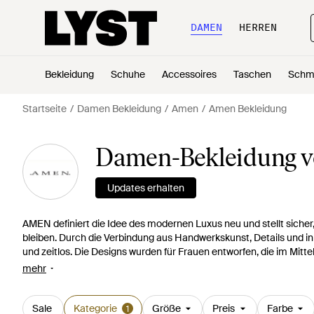
DAMEN
HERREN
Bekleidung
Schuhe
Accessoires
Taschen
Schm
Startseite
Damen Bekleidung
Amen
Amen Bekleidung
Damen-Bekleidung 
Updates erhalten
AMEN definiert die Idee des modernen Luxus neu und stellt sicher
bleiben. Durch die Verbindung aus Handwerkskunst, Details und i
und zeitlos. Die Designs wurden für Frauen entworfen, die im Mittel
einen besonderen Twist. Lederjacken werden mit abgeschnittene
mehr
Edelsteinen verziert. Entdecken Sie Röcke und Leggings, die durc
erhalten.
Sale
Kategorie
Größe
Preis
Farbe
1