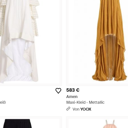
583 €
Amen
Weiß
Maxi-Kleid - Mettallic
Von
YOOX