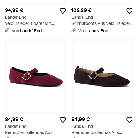
94,99 €
109,99 €
Lands' End
Lands' End
Veloursleder-Loafer Mit
Schnürboots Aus Veloursleder,
Tasseln, Damen, Größe
Herren, Größe Regular, By -
Von
Lands' End
Von
Lands' End
Regular, By - Braun
Braun
84,99 €
84,99 €
Lands' End
Lands' End
Riemchenballerinas Aus
Riemchenballerinas Aus