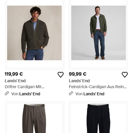
119,99 €
99,99 €
Lands' End
Lands' End
Drifter Cardigan Mit
Feinstrick-Cardigan Aus Reiner
Reißverschluss, Herren, Größe
Baumwolle Mit Argyle-Muster,
Von
Lands' End
Von
Lands' End
Regular, Baumwolle, By - Grün
Herren, Größe Regular,
Baumwolle, By - Grün