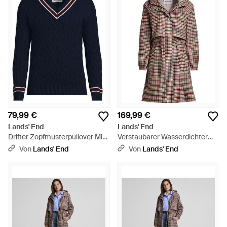
79,99 €
169,99 €
Lands' End
Lands' End
Drifter Zopfmusterpullover Mit
Verstaubarer Wasserdichter
V-Ausschnitt, Herren, Größe
Squall Kapuzen-Regenmantel
Von
Lands' End
Von
Lands' End
Regular, Baumwolle, By - Blau
Gemustert, Damen, Größe
Plus, Polyester, By - Braun