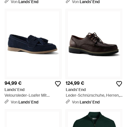
Veloursleder, Damen, Größe
Veloursleder, Damen, Größe
Von
Lands' End
Von
Lands' End
Regular, By - Rot
Regular, By - Schwarz
94,99 €
124,99 €
Lands' End
Lands' End
Veloursleder-Loafer Mit
Leder-Schnürschuhe, Herren,
Tasseln, Damen, Größe
Größe Regular, By - Schwarz
Von
Lands' End
Von
Lands' End
Regular, By - Blau