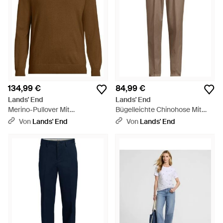
134,99 €
84,99 €
Lands' End
Lands' End
Merino-Pullover Mit
Bügelleichte Chinohose Mit
Reißverschluss, Herren, Größe
Bundfalten, Komfortbund,
Von
Lands' End
Von
Lands' End
Regular, By - Braun
Classic Fit, Herren, Größe
Regular, By - Braun