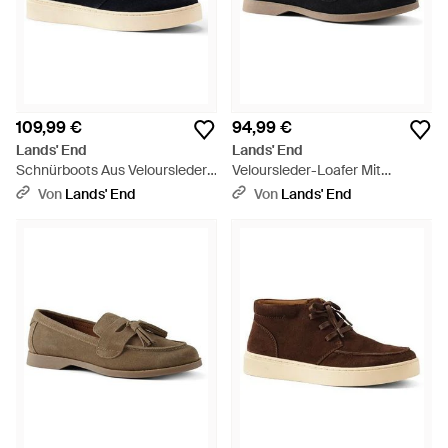
109,99 €
94,99 €
Lands' End
Lands' End
Schnürboots Aus Veloursleder,
Veloursleder-Loafer Mit
Herren, Größe Regular, By -
Tasseln, Damen, Größe
Von
Lands' End
Von
Lands' End
Blau
Regular, By - Schwarz