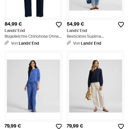
84,99 €
54,99 €
Lands' End
Lands' End
Bügelleichte Chinohose Ohne
Besticktes Supima
Bundfalten, Classic Fit, Herren,
Rundhalsshirt, Damen, Größe
Von
Lands' End
Von
Lands' End
Größe Regular, By - Blau
Regular, Baumwolle, By - Blau
79,99 €
79,99 €