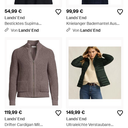
54,99 €
99,99 €
Lands' End
Lands' End
Besticktes Supima
Knielanger Bademantel Aus
Rundhalsshirt, Damen, Größe
Baumwoll-Frottee, Damen,
Von
Lands' End
Von
Lands' End
Petite, Baumwolle, By -
Größe Petite, Baumwolle, By -
Schwarz
Blau
119,99 €
149,99 €
Lands' End
Lands' End
Drifter Cardigan Mit
Ultraleichte Verstaubare