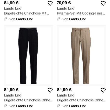
84,99 €
79,99 €
Lands' End
Lands' End
Bügelleichte Chinohose Mit
Pyjama-Set Mit Cooling-Finish,
Bundfalten, Komfortbund,
Damen, Größe Regular, By -
Von
Lands' End
Von
Lands' End
Classic Fit, Herren, Größe
Lila
Regular, By - Blau
84,99 €
84,99 €
Lands' End
Lands' End
Bügelleichte Chinohose Ohne
Bügelleichte Chinohose Ohne
Bundfalten, Classic Fit, Herren,
Bundfalten, Classic Fit, Herren,
Von
Lands' End
Von
Lands' End