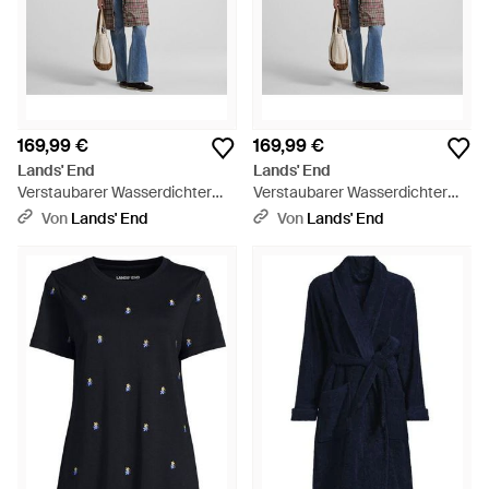
169,99 €
169,99 €
Lands' End
Lands' End
Verstaubarer Wasserdichter
Verstaubarer Wasserdichter
Squall Kapuzen-Regenmantel
Squall Kapuzen-Regenmantel
Von
Lands' End
Von
Lands' End
Gemustert, Damen, Größe
Gemustert, Damen, Größe
Petite, Polyester, By - Blau
Regular, Polyester, By - Blau