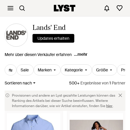
Lands' End
Updates erhalten
...mehr
Mehr über diesen Verkäufer erfahren
Sale
Marken
Kategorie
Größe
Prei
Sortieren nach
500+
Ergebnisse
von
1
Partner
Provisionen und andere an Lyst gezahlte Leistungen können das
Ranking des Artikels bei dieser Suche beeinflussen. Weitere
Informationen darüber, wie wir Artikel einstufen, finden Sie
hier
.