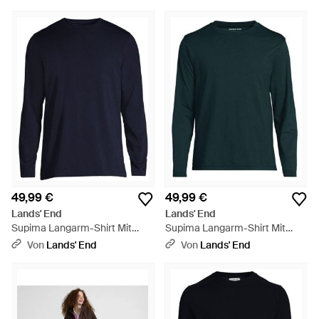
Regular, Baumwolle, By - Natur
Größe Regular, Baumwolle, By -
Rot
49,99 €
49,99 €
Lands' End
Lands' End
Supima Langarm-Shirt Mit
Supima Langarm-Shirt Mit
Rundhalsausschnitt, Herren,
Rundhalsausschnitt, Herren,
Von
Lands' End
Von
Lands' End
Größe Regular, Baumwolle, By -
Größe Regular, Baumwolle, By -
Blau
Grün