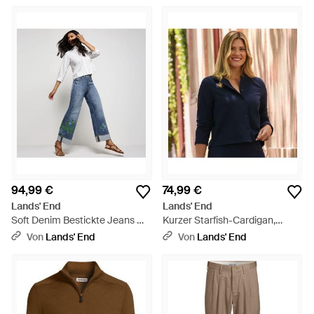
Größe Regular, By - Blau
Größe Regular, By - Natur
94,99 €
74,99 €
Lands' End
Lands' End
Soft Denim Bestickte Jeans Mit
Kurzer Starfish-Cardigan,
Weitem Bein, Damen, Größe
Damen, Größe Regular,
Von
Lands' End
Von
Lands' End
Regular, Elasthan/Baumwoll-
Baumwoll-Mischung, By - Blau
Mischung, By - Blau