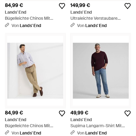
84,99 €
149,99 €
Lands' End
Lands' End
Bügelleichte Chinos Mit
Ultraleichte Verstaubare
Komfortbund, Herren, Größe
Daunenjacke Wanderweight,
Von
Lands' End
Von
Lands' End
Regular, Baumwolle, By -
Damen, Größe Plus, Nylon, By -
Schwarz
Schwarz
84,99 €
49,99 €
Lands' End
Lands' End
Bügelleichte Chinos Mit
Supima Langarm-Shirt Mit
Komfortbund, Herren, Größe
Rundhalsausschnitt, Herren,
Von
Lands' End
Von
Lands' End