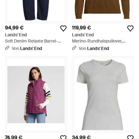
94,99 €
119,99 €
Lands' End
Lands' End
Soft Denim Relaxte Barrel-
Merino-Rundhalspullover,
Jeans Mid Waist, Damen,
Herren, Größe Regular, Wolle,
Von
Lands' End
Von
Lands' End
Größe Plus, By - Blau
By - Braun
74,99 €
34,99 €