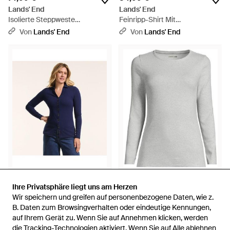
Lands' End
Lands' End
Isolierte Steppweste
Feinripp-Shirt Mit
Featherfree, Damen, Größe
Rundhalsausschnitt Und
Von
Lands' End
Von
Lands' End
Petite, Polyester, By - Lila
Kurzen Ärmeln, Damen, Größe
Regular, Baumwolle/Elasthan,
By - Grau
74,99 €
39,99 €
Ihre Privatsphäre liegt uns am Herzen
Ihre Privatsphäre liegt uns am Herzen
Lands' End
Lands' End
Wir speichern und greifen auf personenbezogene Daten, wie z.
Wir speichern und greifen auf personenbezogene Daten, wie z.
Jerseybluse Mit Polokragen,
Langarmshirt Aus Mikrofeinem
B. Daten zum Browsingverhalten oder eindeutige Kennungen,
B. Daten zum Browsingverhalten oder eindeutige Kennungen,
Damen, Größe Petite,
Baumwollripp, Damen, Größe
Von
Lands' End
Von
Lands' End
auf Ihrem Gerät zu. Wenn Sie auf Annehmen klicken, werden
auf Ihrem Gerät zu. Wenn Sie auf Annehmen klicken, werden
Elasthan/Baumwoll-
Plus, Baumwolle/Elasthan, By -
die Tracking-Technologien aktiviert. Wenn Sie auf Alle ablehnen
die Tracking-Technologien aktiviert. Wenn Sie auf Alle ablehnen