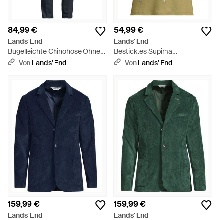
84,99 €
54,99 €
Lands' End
Lands' End
Bügelleichte Chinohose Ohne
Besticktes Supima
Bundfalten, Classic Fit, Herren,
Rundhalsshirt, Damen, Größe
Von
Lands' End
Von
Lands' End
Größe Regular, By - Blau
Petite, Baumwolle, By - Grün
159,99 €
159,99 €
Lands' End
Lands' End