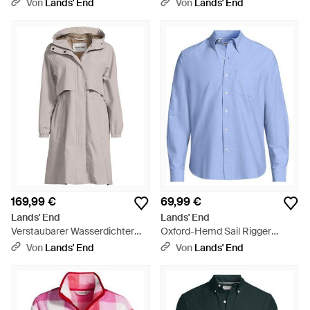
Classic Fit, Herren, Größe Tall,
Classic Fit, Herren, Größe Tall,
Von
Lands' End
Von
Lands' End
Baumwolle, By - Rot
Baumwolle, By - Weiß
169,99 €
69,99 €
Lands' End
Lands' End
Verstaubarer Wasserdichter
Oxford-Hemd Sail Rigger
Squall Regenmantel, Damen,
Classic Fit, Herren, Größe
Von
Lands' End
Von
Lands' End
Größe Plus, Polyester, By -
Regular, Baumwolle, By - Blau
Grau