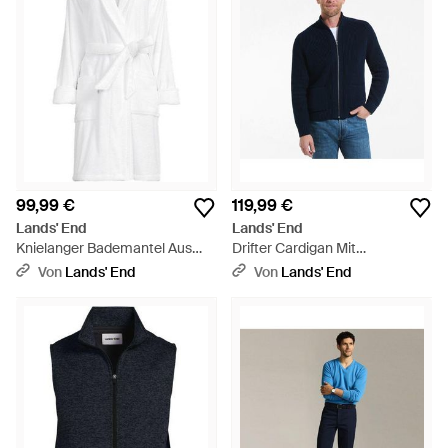
99,99 €
119,99 €
Lands' End
Lands' End
Knielanger Bademantel Aus
Drifter Cardigan Mit
Baumwoll-Frottee, Damen,
Reißverschluss, Herren, Größe
Von
Lands' End
Von
Lands' End
Größe Regular, Baumwolle, By -
Regular, Baumwolle, By - Blau
Weiß