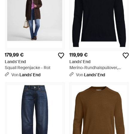
179,99 €
119,99 €
Lands' End
Lands' End
Squall Regenjacke - Rot
Merino-Rundhalspullover,
Herren, Größe Regular, Wolle,
Von
Lands' End
Von
Lands' End
By - Schwarz