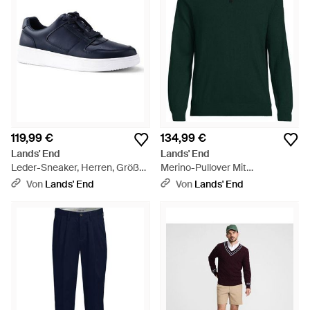
119,99 €
134,99 €
Lands' End
Lands' End
Leder-Sneaker, Herren, Größe
Merino-Pullover Mit
Regular, By - Blau
Reiãÿverschluss, Herren,
Von
Lands' End
Von
Lands' End
Grã¶Ãÿe Regular, Grã¼N, By -
Grün