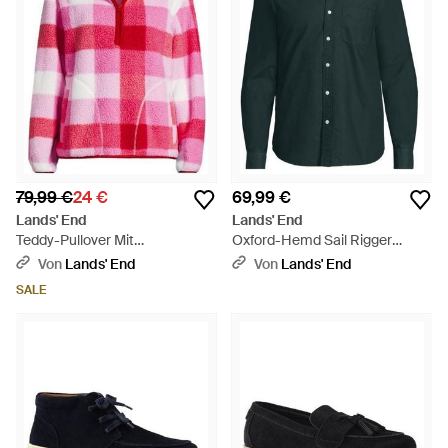
79,99 €
24 €
69,99 €
Lands' End
Lands' End
Teddy-Pullover Mit
Oxford-Hemd Sail Rigger
Reißverschluss Gemustert,
Classic Fit, Herren, Größe Tall,
Von
Lands' End
Von
Lands' End
Damen, Größe Petite,
Baumwolle, By - Grün
SALE
Polyester, By - Pink