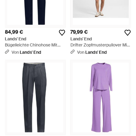
84,99 €
79,99 €
Lands' End
Lands' End
Bügelleichte Chinohose Mit
Drifter Zopfmusterpullover Mit
Bundfalten, Komfortbund,
V-Ausschnitt, Herren, Größe
Von
Lands' End
Von
Lands' End
Classic Fit, Herren, Größe
Regular, Baumwolle, By -
Regular, By - Blau
Schwarz