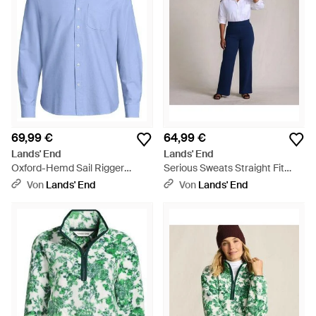
69,99 €
64,99 €
Lands' End
Lands' End
Oxford-Hemd Sail Rigger
Serious Sweats Straight Fit
Classic Fit, Herren, Größe Tall,
Thermohose, Damen, Größe
Von
Lands' End
Von
Lands' End
Baumwolle, By - Blau
Plus, Baumwoll-
Mischung/Polyester-Mischung,
By - Blau