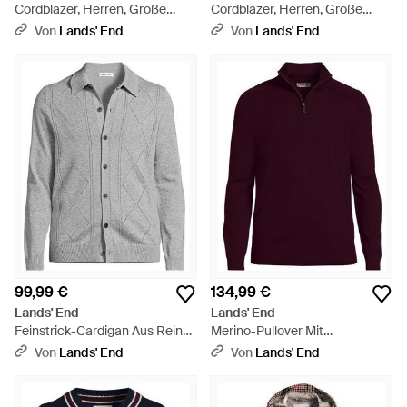
Cordblazer, Herren, Größe
Cordblazer, Herren, Größe
Regular, By - Blau
Regular, By - Grün
Von
Lands' End
Von
Lands' End
99,99 €
134,99 €
Lands' End
Lands' End
Feinstrick-Cardigan Aus Reiner
Merino-Pullover Mit
Baumwolle Mit Argyle-Muster,
Reißverschluss, Herren, Größe
Von
Lands' End
Von
Lands' End
Herren, Größe Regular,
Regular, By - Lila
Baumwolle, By - Grau