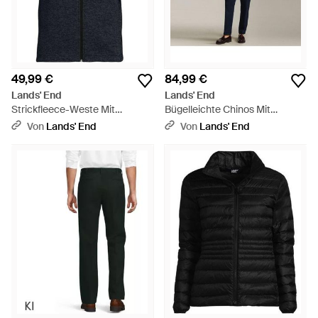
49,99 €
84,99 €
Lands' End
Lands' End
Strickfleece-Weste Mit
Bügelleichte Chinos Mit
Reißverschluss, Herren, Größe
Komfortbund, Herren, Größe
Von
Lands' End
Von
Lands' End
Regular, Polyester, By - Blau
Regular, Baumwolle, By - Blau