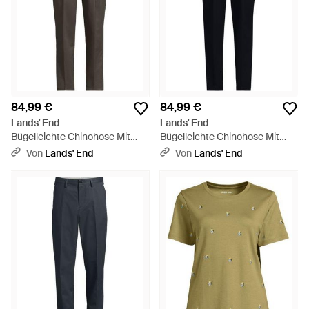
84,99 €
84,99 €
Lands' End
Lands' End
Bügelleichte Chinohose Mit
Bügelleichte Chinohose Mit
Bundfalten, Komfortbund,
Bundfalten, Komfortbund,
Von
Lands' End
Von
Lands' End
Classic Fit, Herren, Größe
Classic Fit, Herren, Größe
Regular, By - Grau
Regular, By - Blau