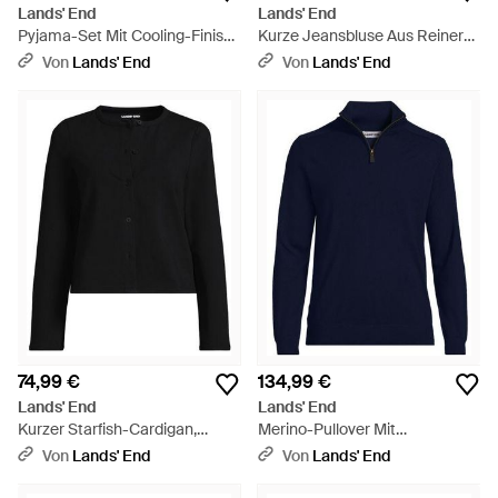
Lands' End
Lands' End
Pyjama-Set Mit Cooling-Finish,
Kurze Jeansbluse Aus Reiner
Damen, Größe Regular, By -
Baumwolle, Damen, Größe
Von
Lands' End
Von
Lands' End
Blau
Regular, By - Blau
74,99 €
134,99 €
Lands' End
Lands' End
Kurzer Starfish-Cardigan,
Merino-Pullover Mit
Damen, Größe Regular,
Reißverschluss, Herren, Größe
Von
Lands' End
Von
Lands' End
Baumwoll-Mischung, By -
Regular, By - Blau
Schwarz