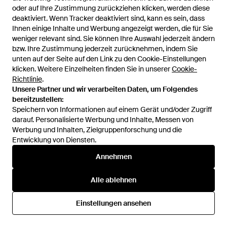
Mischung/Polyester-Mischung,
Grau
oder auf Ihre Zustimmung zurückziehen klicken, werden diese
oder auf Ihre Zustimmung zurückziehen klicken, werden diese
By - Blau
deaktiviert. Wenn Tracker deaktiviert sind, kann es sein, dass
deaktiviert. Wenn Tracker deaktiviert sind, kann es sein, dass
Ihnen einige Inhalte und Werbung angezeigt werden, die für Sie
Ihnen einige Inhalte und Werbung angezeigt werden, die für Sie
weniger relevant sind. Sie können Ihre Auswahl jederzeit ändern
weniger relevant sind. Sie können Ihre Auswahl jederzeit ändern
bzw. Ihre Zustimmung jederzeit zurücknehmen, indem Sie
bzw. Ihre Zustimmung jederzeit zurücknehmen, indem Sie
unten auf der Seite auf den Link zu den Cookie-Einstellungen
unten auf der Seite auf den Link zu den Cookie-Einstellungen
klicken. Weitere Einzelheiten finden Sie in unserer
klicken. Weitere Einzelheiten finden Sie in unserer
Cookie-
Cookie-
Richtlinie
Richtlinie
.
.
Unsere Partner und wir verarbeiten Daten, um Folgendes
Unsere Partner und wir verarbeiten Daten, um Folgendes
bereitzustellen:
bereitzustellen:
Speichern von Informationen auf einem Gerät und/oder Zugriff
Speichern von Informationen auf einem Gerät und/oder Zugriff
darauf. Personalisierte Werbung und Inhalte, Messen von
darauf. Personalisierte Werbung und Inhalte, Messen von
104,99 €
59,99 €
Werbung und Inhalten, Zielgruppenforschung und die
Werbung und Inhalten, Zielgruppenforschung und die
Entwicklung von Diensten.
Entwicklung von Diensten.
Lands' End
Lands' End
Isolierte Steppjacke
Shirt Aus Baumwolle/Modalmix
Annehmen
Annehmen
Featherfree, Damen, Größe
Mit 3/4-Ärmeln, Damen, Größe
Von
Lands' End
Von
Lands' End
Regular, Polyester, By -
Regular, Baumwolle Modal, By -
Alle ablehnen
Alle ablehnen
Schwarz
Blau
Einstellungen ansehen
Einstellungen ansehen