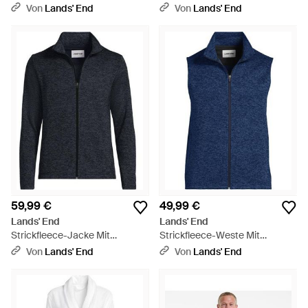
Reißverschluss, Herren, Größe
Daunenjacke Wanderweight,
Von
Lands' End
Von
Lands' End
Regular, Baumwolle, By - Braun
Damen, Größe Petite, Nylon, By
- Grün
59,99 €
49,99 €
Lands' End
Lands' End
Strickfleece-Jacke Mit
Strickfleece-Weste Mit
Reißverschluss, Herren,
Reißverschluss, Herren, Größe
Von
Lands' End
Von
Lands' End
Größe:52-54 Regular,
Regular, Polyester, By - Blau
Polyester, By - Blau