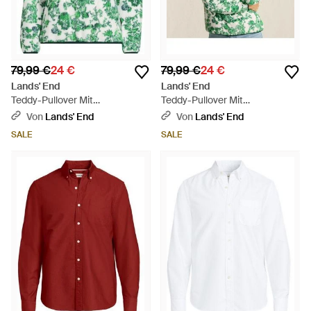
79,99 €
24 €
79,99 €
24 €
Lands' End
Lands' End
Teddy-Pullover Mit
Teddy-Pullover Mit
Reißverschluss Gemustert,
Reißverschluss Gemustert,
Von
Lands' End
Von
Lands' End
Damen, Größe Plus, Polyester,
Damen, Größe Petite,
SALE
SALE
By - Grün
Polyester, By - Grün