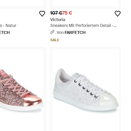
107 €
75 €
Victoria
s - Natur
Sneakers Mit Perforiertem Detail -
Weiß
ETCH
Von
FARFETCH
SALE