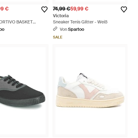
99 €
74,99 €
59,99 €
Victoria
PORTIVO BASKET
Sneaker Tenis Glitter - Weiß
nk
oo
Von
Spartoo
SALE