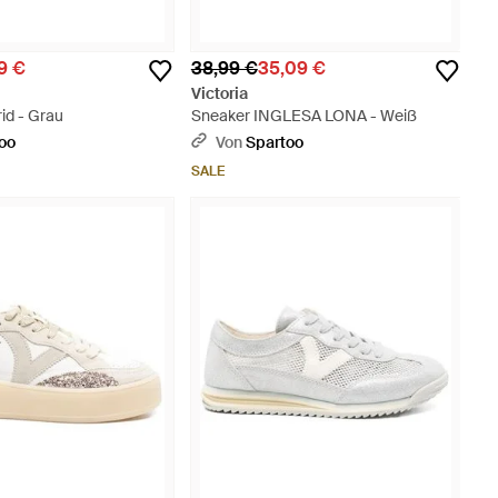
19 €
38,99 €
35,09 €
Victoria
id - Grau
Sneaker INGLESA LONA - Weiß
oo
Von
Spartoo
SALE