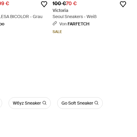
99 €
100 €
70 €
Victoria
LESA BICOLOR - Grau
Seoul Sneakers - Weiß
oo
Von
FARFETCH
SALE
W6yz Sneaker
Go Soft Sneaker