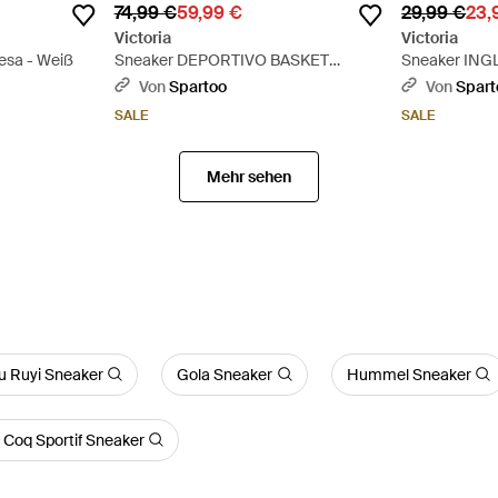
74,99 €
59,99 €
29,99 €
23,
Victoria
Victoria
esa - Weiß
Sneaker DEPORTIVO BASKET
Sneaker ING
GLITTER - Grau
Von
Spartoo
Von
Spart
SALE
SALE
Mehr sehen
 Ruyi Sneaker
Gola Sneaker
Hummel Sneaker
 Coq Sportif Sneaker