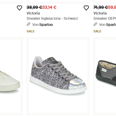
38,99 €
33,14 €
74,99 €
59,
Victoria
Victoria
Sneaker inglesa lona - Schwarz
Sneaker DE
GLITTER - Pi
Von
Spartoo
Von
Spart
SALE
SALE