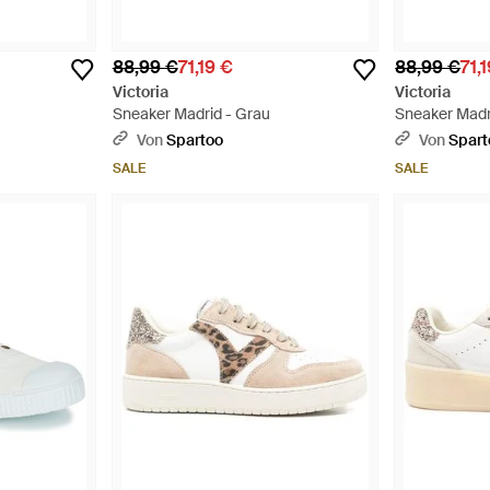
88,99 €
71,19 €
88,99 €
71,
Victoria
Victoria
Sneaker Madrid - Grau
Sneaker Madr
Von
Spartoo
Von
Spart
SALE
SALE