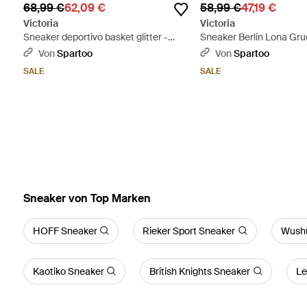
68,99 €
62,09 €
58,99 €
47,19 €
Victoria
Victoria
Sneaker deportivo basket glitter -
Sneaker Berlin Lona Gru
Schwarz
Von
Spartoo
Von
Spartoo
SALE
SALE
Sneaker von Top Marken
HOFF Sneaker
Rieker Sport Sneaker
Wushu
Kaotiko Sneaker
British Knights Sneaker
Le