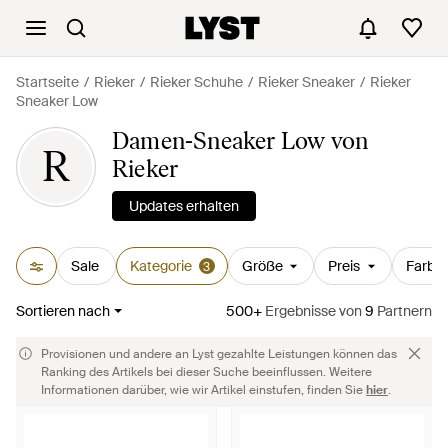
Startseite
Rieker
Rieker Schuhe
Rieker Sneaker
Rieker
Sneaker Low
Damen-Sneaker Low von
R
Rieker
Updates erhalten
Sale
Kategorie
Größe
Preis
Farbe
3
Sortieren nach
500+
Ergebnisse
von
9
Partnern
Provisionen und andere an Lyst gezahlte Leistungen können das
Ranking des Artikels bei dieser Suche beeinflussen. Weitere
Informationen darüber, wie wir Artikel einstufen, finden Sie
hier
.