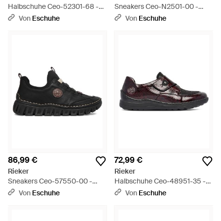
Halbschuhe Ceo-52301-68 -
Sneakers Ceo-N2501-00 -
Braun
Schwarz
Von
Eschuhe
Von
Eschuhe
86,99 €
72,99 €
Rieker
Rieker
Sneakers Ceo-57550-00 -
Halbschuhe Ceo-48951-35 -
Schwarz
Braun
Von
Eschuhe
Von
Eschuhe