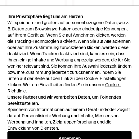
Ihre Privatsphäre liegt uns am Herzen
Ihre Privatsphäre liegt uns am Herzen
Wir speichern und greifen auf personenbezogene Daten, wie z.
Wir speichern und greifen auf personenbezogene Daten, wie z.
98,50 €
79 €
B. Daten zum Browsingverhalten oder eindeutige Kennungen,
B. Daten zum Browsingverhalten oder eindeutige Kennungen,
Rieker
auf Ihrem Gerät zu. Wenn Sie auf Annehmen klicken, werden
auf Ihrem Gerät zu. Wenn Sie auf Annehmen klicken, werden
Rieker
W2303 Sneaker Low - Schwarz
die Tracking-Technologien aktiviert. Wenn Sie auf Alle ablehnen
die Tracking-Technologien aktiviert. Wenn Sie auf Alle ablehnen
Klettverschluss - Schwarz
oder auf Ihre Zustimmung zurückziehen klicken, werden diese
oder auf Ihre Zustimmung zurückziehen klicken, werden diese
Von
Miinto
Von
Miinto
deaktiviert. Wenn Tracker deaktiviert sind, kann es sein, dass
deaktiviert. Wenn Tracker deaktiviert sind, kann es sein, dass
Ihnen einige Inhalte und Werbung angezeigt werden, die für Sie
Ihnen einige Inhalte und Werbung angezeigt werden, die für Sie
weniger relevant sind. Sie können Ihre Auswahl jederzeit ändern
weniger relevant sind. Sie können Ihre Auswahl jederzeit ändern
bzw. Ihre Zustimmung jederzeit zurücknehmen, indem Sie
bzw. Ihre Zustimmung jederzeit zurücknehmen, indem Sie
unten auf der Seite auf den Link zu den Cookie-Einstellungen
unten auf der Seite auf den Link zu den Cookie-Einstellungen
klicken. Weitere Einzelheiten finden Sie in unserer
klicken. Weitere Einzelheiten finden Sie in unserer
Cookie-
Cookie-
Richtlinie
Richtlinie
.
.
Unsere Partner und wir verarbeiten Daten, um Folgendes
Unsere Partner und wir verarbeiten Daten, um Folgendes
bereitzustellen:
bereitzustellen:
Speichern von Informationen auf einem Gerät und/oder Zugriff
Speichern von Informationen auf einem Gerät und/oder Zugriff
darauf. Personalisierte Werbung und Inhalte, Messen von
darauf. Personalisierte Werbung und Inhalte, Messen von
Werbung und Inhalten, Zielgruppenforschung und die
Werbung und Inhalten, Zielgruppenforschung und die
Entwicklung von Diensten.
Entwicklung von Diensten.
60 €
70 €
Annehmen
Annehmen