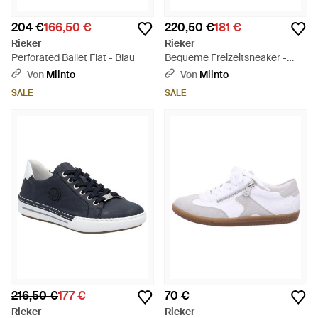
204 €
166,50 €
220,50 €
181 €
Rieker
Rieker
Perforated Ballet Flat - Blau
Bequeme Freizeitsneaker -
Blau
Von
Miinto
Von
Miinto
SALE
SALE
216,50 €
177 €
70 €
Rieker
Rieker