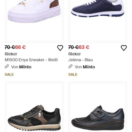
70 €
66 €
70 €
63 €
Rieker
Rieker
M1900 Enya Sneaker - Weiß
Jelena - Blau
Von
Miinto
Von
Miinto
SALE
SALE