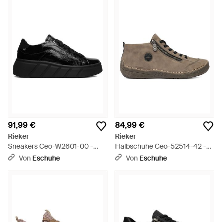
91,99 €
84,99 €
Rieker
Rieker
Sneakers Ceo-W2601-00 -
Halbschuhe Ceo-52514-42 -
Schwarz
Braun
Von
Eschuhe
Von
Eschuhe