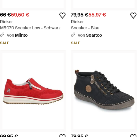
66 €
59,50 €
79,95 €
55,97 €
Rieker
Rieker
M5070 Sneaker Low - Schwarz
Sneaker - Blau
Von
Miinto
Von
Spartoo
SALE
SALE
69,95 €
79,95 €