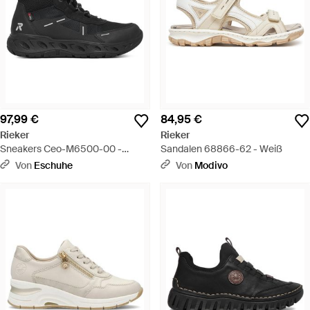
97,99 €
84,95 €
Rieker
Rieker
Sneakers Ceo-M6500-00 -
Sandalen 68866-62 - Weiß
Schwarz
Von
Eschuhe
Von
Modivo