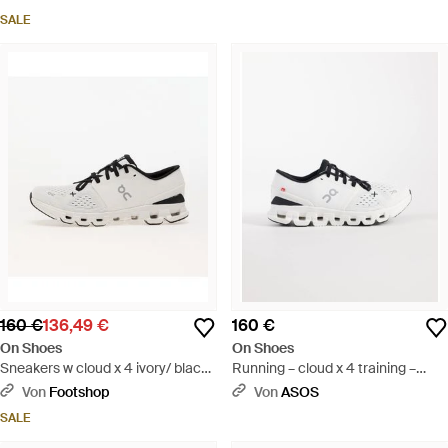
SALE
160 €
136,49 €
160 €
On Shoes
On Shoes
Sneakers w cloud x 4 ivory/ black
Running – cloud x 4 training –
eur 39 - Weiß
sneaker - Weiß
Von
Footshop
Von
ASOS
SALE