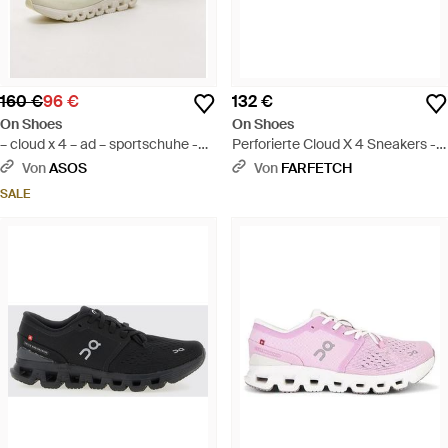
160 €
96 €
132 €
On Shoes
On Shoes
– cloud x 4 – ad – sportschuhe -
Perforierte Cloud X 4 Sneakers -
Natur
Weiß
Von
ASOS
Von
FARFETCH
SALE