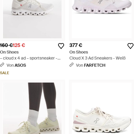
160 €
125 €
377 €
On Shoes
On Shoes
– cloud x 4 ad – sportsneaker -
Cloud X 3 Ad Sneakers - Weiß
Weiß
Von
ASOS
Von
FARFETCH
SALE