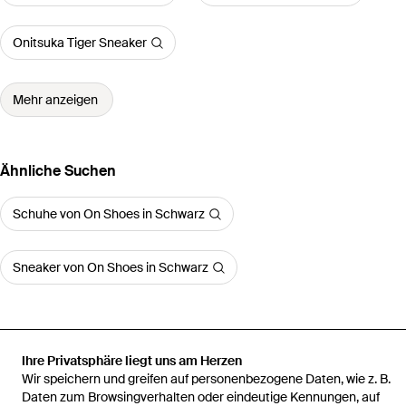
Onitsuka Tiger Sneaker
Mehr anzeigen
Ähnliche Suchen
Schuhe von On Shoes in Schwarz
Sneaker von On Shoes in Schwarz
Ihre Privatsphäre liegt uns am Herzen
Startseite
Damen Sneaker
On Shoes Sneaker
Cloud X 4 Ad
Wir speichern und greifen auf personenbezogene Daten, wie z. B.
Sneakers
Daten zum Browsingverhalten oder eindeutige Kennungen, auf