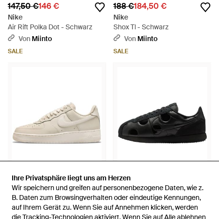
147,50 €
146 €
188 €
184,50 €
Nike
Nike
Air Rift Polka Dot - Schwarz
Shox Tl - Schwarz
Von
Miinto
Von
Miinto
SALE
SALE
Ihre Privatsphäre liegt uns am Herzen
Ihre Privatsphäre liegt uns am Herzen
Wir speichern und greifen auf personenbezogene Daten, wie z.
Wir speichern und greifen auf personenbezogene Daten, wie z.
149,50 €
147,50 €
129,50 €
127 €
B. Daten zum Browsingverhalten oder eindeutige Kennungen,
B. Daten zum Browsingverhalten oder eindeutige Kennungen,
Nike
Nike
auf Ihrem Gerät zu. Wenn Sie auf Annehmen klicken, werden
auf Ihrem Gerät zu. Wenn Sie auf Annehmen klicken, werden
Air Force 1 Low Retro Premium
Cortez Polka Dot - Schwarz
die Tracking-Technologien aktiviert. Wenn Sie auf Alle ablehnen
die Tracking-Technologien aktiviert. Wenn Sie auf Alle ablehnen