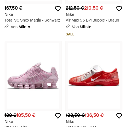
167,50 €
212,50 €
210,50 €
Nike
Nike
Total 90 Shox Magia - Schwarz
Air Max 95 Big Bubble - Braun
Von
Miinto
Von
Miinto
SALE
188 €
185,50 €
138,50 €
136,50 €
Nike
Nike