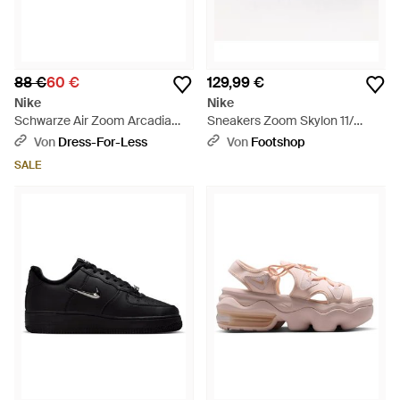
88 €
60 €
129,99 €
Nike
Nike
Schwarze Air Zoom Arcadia
Sneakers Zoom Skylon 11/
Gs-Sneaker - Schwarz
Metallic- Fog Eur - Mettallic
Von
Dress-For-Less
Von
Footshop
SALE