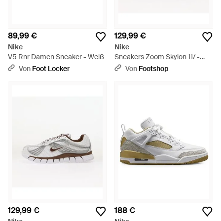
89,99 €
129,99 €
Nike
Nike
V5 Rnr Damen Sneaker - Weiß
Sneakers Zoom Skylon 11/ -
Anthracite Eur - Schwarz
Von
Foot Locker
Von
Footshop
129,99 €
188 €