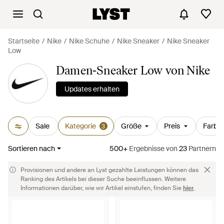
Startseite
Nike
Nike Schuhe
Nike Sneaker
Nike Sneaker
Low
Damen-Sneaker Low von Nike
Updates erhalten
Sale
Kategorie
Größe
Preis
Farbe
3
Sortieren nach
500+
Ergebnisse
von
23
Partnern
Provisionen und andere an Lyst gezahlte Leistungen können das
Ranking des Artikels bei dieser Suche beeinflussen. Weitere
Informationen darüber, wie wir Artikel einstufen, finden Sie
hier
.