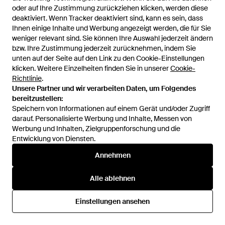
- Natur
Von
Miinto
Von
Miinto
oder auf Ihre Zustimmung zurückziehen klicken, werden diese
oder auf Ihre Zustimmung zurückziehen klicken, werden diese
SALE
deaktiviert. Wenn Tracker deaktiviert sind, kann es sein, dass
deaktiviert. Wenn Tracker deaktiviert sind, kann es sein, dass
SALE
Ihnen einige Inhalte und Werbung angezeigt werden, die für Sie
Ihnen einige Inhalte und Werbung angezeigt werden, die für Sie
weniger relevant sind. Sie können Ihre Auswahl jederzeit ändern
weniger relevant sind. Sie können Ihre Auswahl jederzeit ändern
bzw. Ihre Zustimmung jederzeit zurücknehmen, indem Sie
bzw. Ihre Zustimmung jederzeit zurücknehmen, indem Sie
unten auf der Seite auf den Link zu den Cookie-Einstellungen
unten auf der Seite auf den Link zu den Cookie-Einstellungen
klicken. Weitere Einzelheiten finden Sie in unserer
klicken. Weitere Einzelheiten finden Sie in unserer
Cookie-
Cookie-
Richtlinie
Richtlinie
.
.
Unsere Partner und wir verarbeiten Daten, um Folgendes
Unsere Partner und wir verarbeiten Daten, um Folgendes
bereitzustellen:
bereitzustellen:
Speichern von Informationen auf einem Gerät und/oder Zugriff
Speichern von Informationen auf einem Gerät und/oder Zugriff
darauf. Personalisierte Werbung und Inhalte, Messen von
darauf. Personalisierte Werbung und Inhalte, Messen von
Werbung und Inhalten, Zielgruppenforschung und die
Werbung und Inhalten, Zielgruppenforschung und die
Entwicklung von Diensten.
Entwicklung von Diensten.
Annehmen
Annehmen
118 €
138,50 €
Nike
Nike
Alle ablehnen
Alle ablehnen
Air Superfly - Braun
Total 90 Se - Pink
Von
Miinto
Von
Miinto
Einstellungen ansehen
Einstellungen ansehen