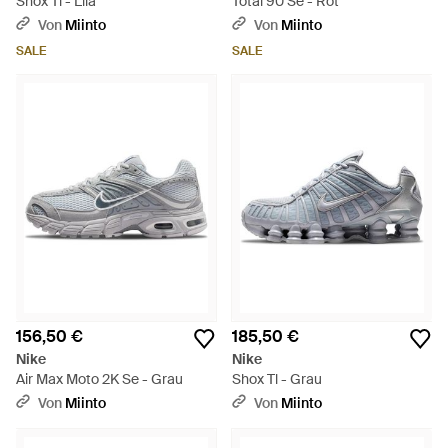
Shox Tl - Lila
Total 90 Se - Rot
Von
Miinto
Von
Miinto
SALE
SALE
156,50 €
185,50 €
Nike
Nike
Air Max Moto 2K Se - Grau
Shox Tl - Grau
Von
Miinto
Von
Miinto