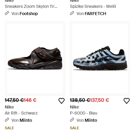
Nike
Nike
Sneakers Zoom Skylon 11/
Spizike Sneakers - Weiß
Cacao Wow-Metallic Eur -
Von
Footshop
Von
FARFETCH
Weiß
147,50 €
146 €
138,50 €
137,50 €
Nike
Nike
Air Rift - Schwarz
P-6000 - Blau
Von
Miinto
Von
Miinto
SALE
SALE