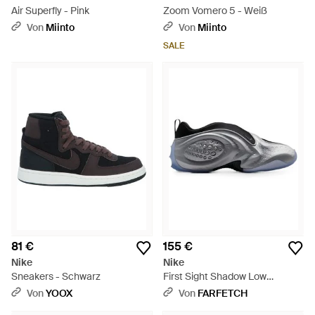
Air Superfly - Pink
Zoom Vomero 5 - Weiß
Von
Miinto
Von
Miinto
SALE
81 €
155 €
Nike
Nike
Sneakers - Schwarz
First Sight Shadow Low
Sneakers - Grau
Von
YOOX
Von
FARFETCH