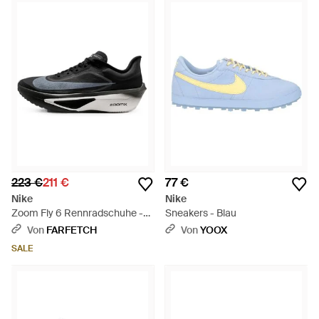
223 €
211 €
77 €
Nike
Nike
Zoom Fly 6 Rennradschuhe -
Sneakers - Blau
Schwarz
Von
FARFETCH
Von
YOOX
SALE