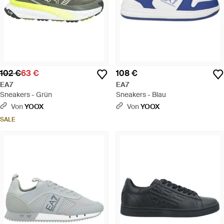
102 €
63 €
108 €
EA7
EA7
Sneakers - Grün
Sneakers - Blau
Von
YOOX
Von
YOOX
SALE