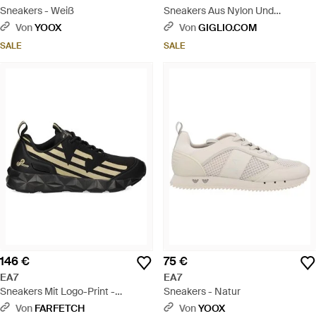
Sneakers - Weiß
Sneakers Aus Nylon Und
Wildleder - Schwarz
Von
YOOX
Von
GIGLIO.COM
SALE
SALE
146 €
75 €
EA7
EA7
Sneakers Mit Logo-Print -
Sneakers - Natur
Schwarz
Von
FARFETCH
Von
YOOX