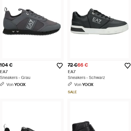
104 €
72 €
66 €
EA7
EA7
Sneakers - Grau
Sneakers - Schwarz
Von
YOOX
Von
YOOX
SALE