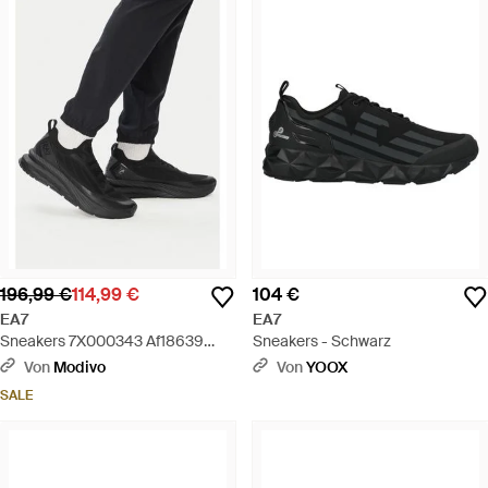
196,99 €
114,99 €
104 €
EA7
EA7
Sneakers 7X000343 Af18639
Sneakers - Schwarz
Mc513 - Schwarz
Von
Modivo
Von
YOOX
SALE