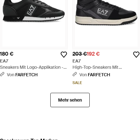
180 €
203 €
192 €
EA7
EA7
Sneakers Mit Logo-Applikation -
High-Top-Sneakers Mit
Schwarz
Reißverschluss - Schwarz
Von
FARFETCH
Von
FARFETCH
SALE
Mehr sehen