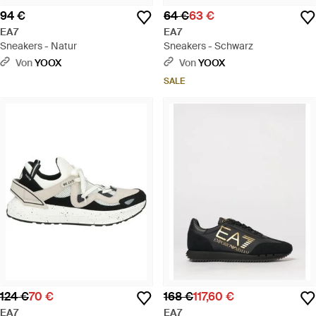
94 €
64 €
63 €
EA7
EA7
Sneakers - Natur
Sneakers - Schwarz
Von
YOOX
Von
YOOX
SALE
124 €
70 €
168 €
117,60 €
EA7
EA7