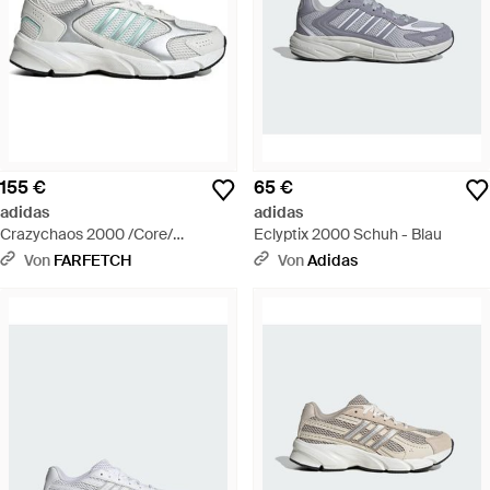
155 €
65 €
adidas
adidas
Crazychaos 2000 /Core/
Eclyptix 2000 Schuh - Blau
Met/Semi Flash Aqua" Sneakers -
Von
FARFETCH
Von
Adidas
Weiß