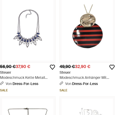
56,90 €
37,90 €
49,90 €
32,90 €
Steuer
Steuer
Modeschmuck Kette Metall
Modeschmuck Anhänger Mit
Glasstein Dunkelblau 53Cm
Kette Metall Glanz Vergoldet
Von
Dress-For-Less
Von
Dress-For-Less
82Cm - Mehrfarbig
SALE
SALE