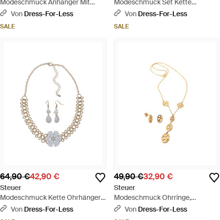
Modeschmuck Anhänger Mit
Modeschmuck Set Kette
Kette Metall Glanz Glasstein Lila -
Armband Metall 48+7,0Cm +
Von
Dress-For-Less
Von
Dress-For-Less
Weiß
19,0Cm Stretch Mesh Kugeln
SALE
SALE
Metall - Weiß
64,90 €
42,90 €
49,90 €
32,90 €
Steuer
Steuer
Modeschmuck Kette Ohrhänger
Modeschmuck Ohrringe,
Metall Gelb Glänzend Blume
Anhänger Mit Kette Metall
Von
Dress-For-Less
Von
Dress-For-Less
Glasstein Weiß - Mettallic
Glänzend Gelb Vergoldet - Weiß