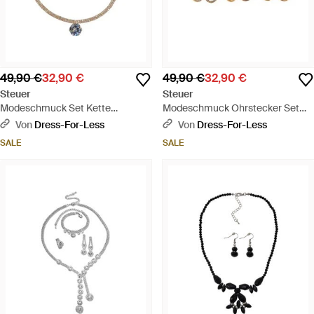
49,90 €
32,90 €
49,90 €
32,90 €
Steuer
Steuer
Modeschmuck Set Kette
Modeschmuck Ohrstecker Set
Ohrringe Metall 51Cm Vergoldet
Metall 6 Paar Glanz Straß Weiß
Von
Dress-For-Less
Von
Dress-For-Less
Glanz Glasstein Weiß - Weiß
Vergoldet Gelb Rot Rhodiniert -
SALE
SALE
Mehrfarbig