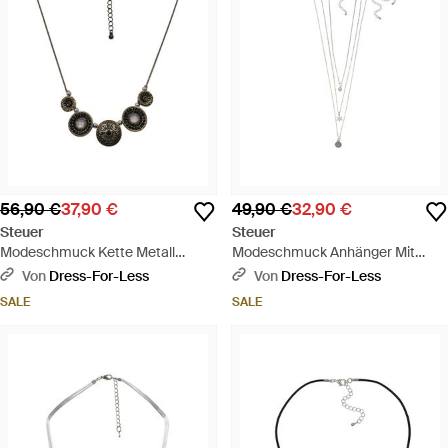
56,90 €
37,90 €
49,90 €
32,90 €
Steuer
Steuer
Modeschmuck Kette Metall
Modeschmuck Anhänger Mit
Glasstein Schwarz 48Cm -
Kette Set Metall - Weiß
Von
Dress-For-Less
Von
Dress-For-Less
Mettallic
SALE
SALE