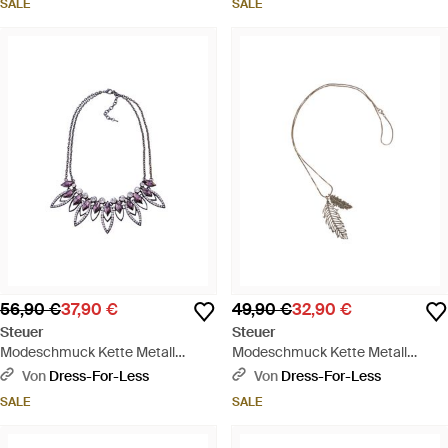
SALE
SALE
56,90 €
37,90 €
49,90 €
32,90 €
Steuer
Steuer
Modeschmuck Kette Metall
Modeschmuck Kette Metall
Glasstein Dunkellila 53Cm - Weiß
Glänzend 76Cm Glasstein Grau -
Von
Dress-For-Less
Von
Dress-For-Less
Weiß
SALE
SALE