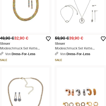
49,90 €
32,90 €
59,90 €
39,90 €
Steuer
Steuer
Modeschmuck Set Kette
Modeschmuck Set Kette
Ohrringe Metall 40+6,0Cm Glanz
Armband Ohrringe Metall
Von
Dress-For-Less
Von
Dress-For-Less
Glasstein Multi - Mettallic
Gesandet Glanz Glasstein Weiß -
SALE
SALE
Weiß