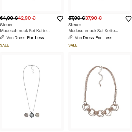
64,90 €
42,90 €
57,90 €
37,90 €
Steuer
Steuer
Modeschmuck Set Kette
Modeschmuck Set Kette
Ohrringe Armband Ring Metall
Ohrringe Messing Geschwärzt
Von
Dress-For-Less
Von
Dress-For-Less
Glanz Strass Weiß - Weiß
Glasstein - Schwarz
SALE
SALE