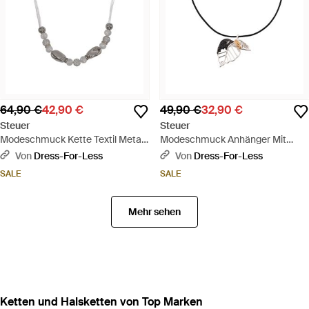
64,90 €
42,90 €
49,90 €
32,90 €
Steuer
Steuer
Modeschmuck Kette Textil Metal
Modeschmuck Anhänger Mit
Glanz Poliert Glasstein Weiß -
Kette Metall Blatt 3-Farbig
Von
Dress-For-Less
Von
Dress-For-Less
Mettallic
Lederband 45,5+7,0Cm -
SALE
SALE
Mettallic
Mehr sehen
Ketten und Halsketten von Top Marken