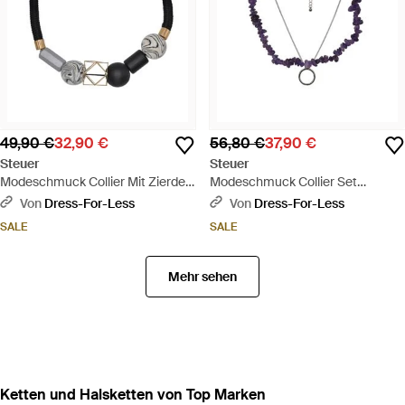
49,90 €
32,90 €
56,80 €
37,90 €
Steuer
Steuer
Modeschmuck Collier Mit Zierde -
Modeschmuck Collier Set
Schwarz
Amethyst-Splitterkette Und Kette
Von
Dress-For-Less
Von
Dress-For-Less
Mit Anhänger - Weiß
SALE
SALE
Mehr sehen
Ketten und Halsketten von Top Marken