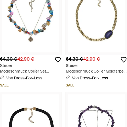
64,30 €
42,90 €
64,30 €
42,90 €
Steuer
Steuer
Modeschmuck Collier Set
Modeschmuck Collier Goldfarben
Perlmuttcollier Und Kette Mit
Mit Achatscheibe - Mettallic
Von
Dress-For-Less
Von
Dress-For-Less
Anhänger - Weiß
SALE
SALE