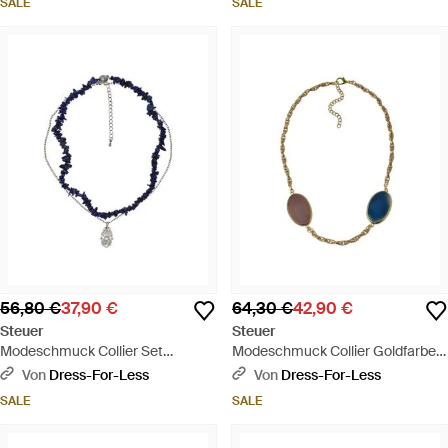
SALE
SALE
56,80 €
37,90 €
64,30 €
42,90 €
Steuer
Steuer
Modeschmuck Collier Set
Modeschmuck Collier Goldfarben
Lapislazuli-Splitterkette Und
Mit 2 Achatscheiben Braun Und
Von
Dress-For-Less
Von
Dress-For-Less
Kette Mit Anhänger - Blau
Blau - Mettallic
SALE
SALE