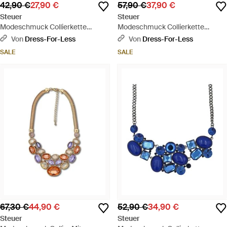
42,90 €
27,90 €
57,90 €
37,90 €
Steuer
Steuer
Modeschmuck Collierkette
Modeschmuck Collierkette
Textilkette, Mit Silberfarbener
Metallcollier Altsilberfarben Mit 7
Von
Dress-For-Less
Von
Dress-For-Less
Herzapplikation - Grau
Anhängern Mit Kristallstein -
SALE
SALE
Mettallic
67,30 €
44,90 €
52,90 €
34,90 €
Steuer
Steuer