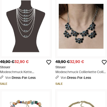
49,90 €
32,90 €
49,90 €
32,90 €
Steuer
Steuer
Modeschmuck Kette
Modeschmuck Collierkette Collier
Lebensbaum Mit Bunter Zierde
- Natur
Von
Dress-For-Less
Von
Dress-For-Less
An Schwarzem Veloursband -
SALE
SALE
Schwarz