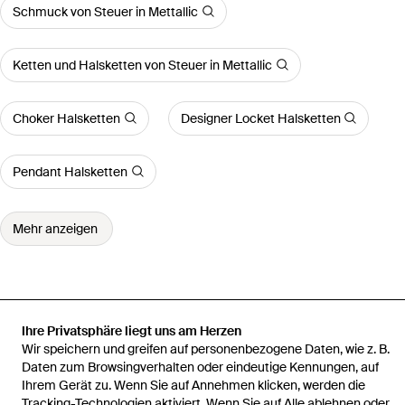
Schmuck von Steuer in Mettallic
Ketten und Halsketten von Steuer in Mettallic
Choker Halsketten
Designer Locket Halsketten
Pendant Halsketten
Mehr anzeigen
Startseite
Damen Ketten und Halsketten
Modeschmuck
Ihre Privatsphäre liegt uns am Herzen
Collierkette Collier Mit Bunter Glaszierde
Wir speichern und greifen auf personenbezogene Daten, wie z. B.
Daten zum Browsingverhalten oder eindeutige Kennungen, auf
Ihrem Gerät zu. Wenn Sie auf Annehmen klicken, werden die
Tracking-Technologien aktiviert. Wenn Sie auf Alle ablehnen oder