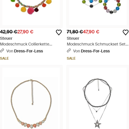
42,90 €
27,90 €
71,80 €
47,90 €
Steuer
Steuer
Modeschmuck Collierkette
Modeschmuck Schmuckset Set
Metallcollier Goldf. Mit Bunten
Aus Collier Und Armband Mit
Von
Dress-For-Less
Von
Dress-For-Less
Textil-Pompoms - Mehrfarbig
Bunten Glassteinen - Weiß
SALE
SALE