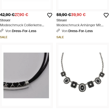
42,90 €
27,90 €
59,90 €
39,90 €
Steuer
Steuer
Modeschmuck Collierkette
Modeschmuck Anhänger Mit
Schlichtes Collier Mit
Kette Set Collier Mit Glasperlen
Von
Dress-For-Less
Von
Dress-For-Less
Tropfensteinen - Weiß
Zweireihige Venezianer Mit Stern
SALE
SALE
- Mettallic