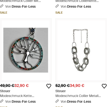
Modeschmuck Collier Mit
Modeschmuck Collierkette
Prachtvollem Strass Mehrfarbig -
Metallcollier Gewehrf. Mit Blauen
Von
Dress-For-Less
Von
Dress-For-Less
Weiß
Ziersteinen - Blau
SALE
SALE
49,90 €
32,90 €
52,90 €
34,90 €
Steuer
Steuer
Modeschmuck Kette
Modeschmuck Collier Metall
Lebensbaum Mit Bunter Zierde
Silberfarben Mit Runden Und
Von
Dress-For-Less
Von
Dress-For-Less
An Blauem Veloursband - Grau
Ovalen Elementen - Weiß