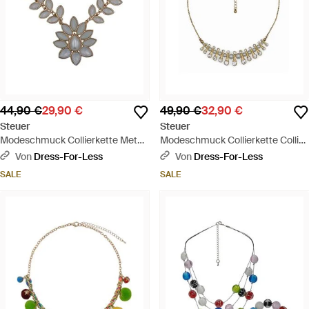
44,90 €
29,90 €
49,90 €
32,90 €
Steuer
Steuer
Modeschmuck Collierkette Metall
Modeschmuck Collierkette Collier
Collier Goldfarben Mit
Mit Perlen - Mettallic
Von
Dress-For-Less
Von
Dress-For-Less
Blätterzierde Weiß - Mettallic
SALE
SALE