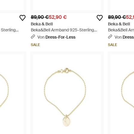
89,90 €
52,90 €
89,90 €
52,
Beka & Bell
Beka & Bell
Sterling
Beka&Bell Armband 925-Sterling
Beka&Bell Ar
ebs -
Silber Glänzend 19Cm Jungfrau -
Silber Glänz
Von
Dress-For-Less
Von
Dress
Mettallic
Mettallic
SALE
SALE