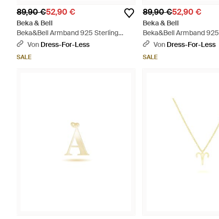
89,90 €
52,90 €
89,90 €
52,90 €
Beka & Bell
Beka & Bell
Beka&Bell Armband 925 Sterling
Beka&Bell Armband 925 
Silber Glänzend 19Cm Steinbock -
Silber Glänzend 19Cm Zwi
Von
Dress-For-Less
Von
Dress-For-Less
Mettallic
Mettallic
SALE
SALE