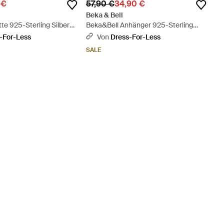
 €
57,90 €
34,90 €
Beka & Bell
te 925-Sterling Silber
Beka&Bell Anhänger 925-Sterling
 Glänzend 45,0Cm -
Silber Glänzend - Weiß
-For-Less
Von
Dress-For-Less
SALE