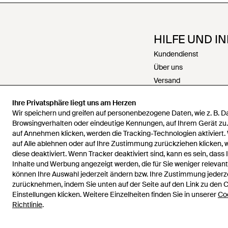
HILFE UND I
Kundendienst
Über uns
Versand
Rückgabe
Ihre Privatsphäre liegt uns am Herzen
Zahlungen
Wir speichern und greifen auf personenbezogene Daten, wie z. B. 
Rückerstattungen
Browsingverhalten oder eindeutige Kennungen, auf Ihrem Gerät zu
Karriere
auf Annehmen klicken, werden die Tracking-Technologien aktiviert.
auf Alle ablehnen oder auf Ihre Zustimmung zurückziehen klicken,
Kontakt
diese deaktiviert. Wenn Tracker deaktiviert sind, kann es sein, dass 
Allgemeine Geschäfts
Inhalte und Werbung angezeigt werden, die für Sie weniger relevant 
Datenschutz & Cookie
können Ihre Auswahl jederzeit ändern bzw. Ihre Zustimmung jederz
zurücknehmen, indem Sie unten auf der Seite auf den Link zu den 
Geistiges Eigentum
Einstellungen klicken. Weitere Einzelheiten finden Sie in unserer
Co
Richtlinie
.