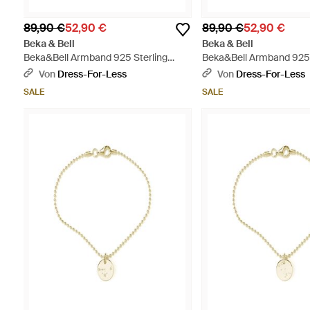
89,90 €
52,90 €
89,90 €
52,90 €
Beka & Bell
Beka & Bell
Beka&Bell Armband 925 Sterling
Beka&Bell Armband 925 
Silber Glänzend 19Cm Wassermann -
Silber Glänzend 19Cm L
Von
Dress-For-Less
Von
Dress-For-Less
Mettallic
Mettallic
SALE
SALE