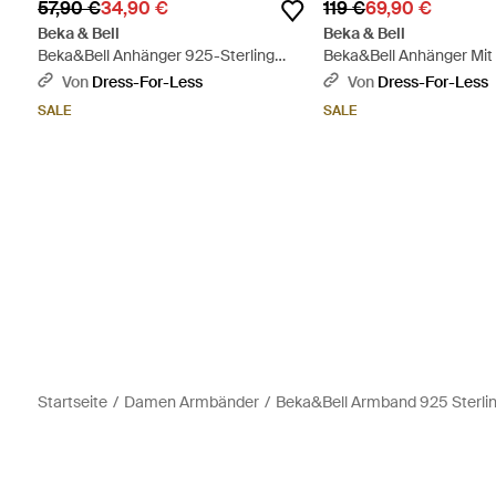
57,90 €
34,90 €
119 €
69,90 €
Beka & Bell
Beka & Bell
Beka&Bell Anhänger 925-Sterling
Beka&Bell Anhänger Mit
Silber Glänzend - Weiß
Sterling Silber Vergolde
Von
Dress-For-Less
Von
Dress-For-Less
42Cm Widder - Mettallic
SALE
SALE
Startseite
Damen Armbänder
Beka&Bell Armband 925 Sterlin