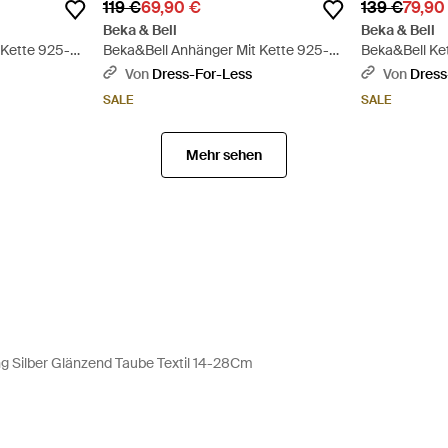
119 €
69,90 €
139 €
79,90
Beka & Bell
Beka & Bell
 Kette 925-
Beka&Bell Anhänger Mit Kette 925-
Beka&Bell Ket
t Glänzend
Sterling Silber Vergoldet Glänzend
Rotvergoldet
Von
Dress-For-Less
Von
Dress
42Cm Fische - Mettallic
Weiß
SALE
SALE
Mehr sehen
g Silber Glänzend Taube Textil 14-28Cm