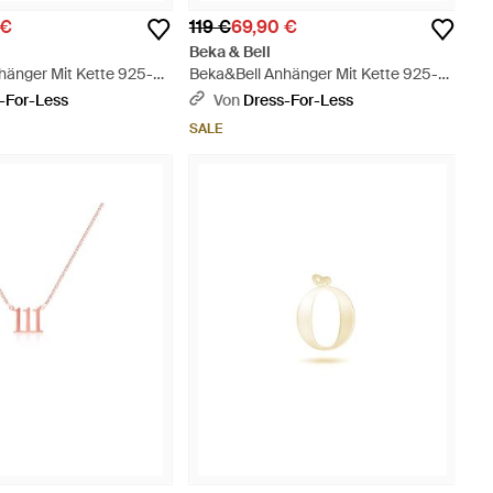
 €
119 €
69,90 €
Beka & Bell
hänger Mit Kette 925-
Beka&Bell Anhänger Mit Kette 925-
er Vergoldet Glänzend
Sterling Silber Vergoldet Glänzend
-For-Less
Von
Dress-For-Less
 - Mettallic
42Cm Krebs - Mettallic
SALE