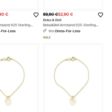
90 €
89,90 €
52,90 €
Beka & Bell
mband 925 Sterling
Beka&Bell Armband 925-Sterling
end 19Cm Skorpion -
Silber Glänzend 19Cm Fische -
-For-Less
Von
Dress-For-Less
Mettallic
SALE