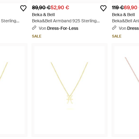
89,90 €
52,90 €
119 €
69,90
Beka & Bell
Beka & Bell
Sterling
Beka&Bell Armband 925 Sterling
Beka&Bell An
lling -
Silber Glänzend 19Cm Widder -
Sterling Silb
Von
Dress-For-Less
Von
Dress
Mettallic
42Cm Zwilling
SALE
SALE