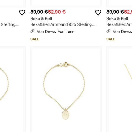
89,90 €
52,90 €
89,90 €
52,
Beka & Bell
Beka & Bell
Sterling
Beka&Bell Armband 925 Sterling
Beka&Bell Ar
öwe -
Silber Glänzend 19Cm Stier - Mettallic
Silber Glänz
Von
Dress-For-Less
Von
Dress
Mettallic
SALE
SALE