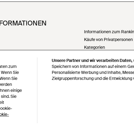
NFORMATIONEN
Informationen zum Ranking
Käufe von Privatpersonen
Kategorien
PartnerIn werden
Unsere Partner und wir verarbeiten Daten,
Meine personenbezogenen
Daten zum
Speichern von Informationen auf einem Gerä
weitergeben
. Wenn Sie
Personalisierte Werbung und Inhalte, Mess
Erklärung zur modernen S
 Wenn Sie
Zielgruppenforschung und die Entwicklung 
 werden
Erklärung zu Paragraph 1
Ihnen einige
bedingungen
Verantwortungsbewusste 
sind. Sie
s
Verhaltenskodex
eit
Cookie-
Lyst survey sweepstakes off
okie-