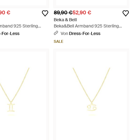
90 €
89,90 €
52,90 €
Beka & Bell
mband 925 Sterling
Beka&Bell Armband 925 Sterling
end 19Cm Waage -
Silber Glänzend 19Cm Schütze -
-For-Less
Von
Dress-For-Less
Mettallic
SALE