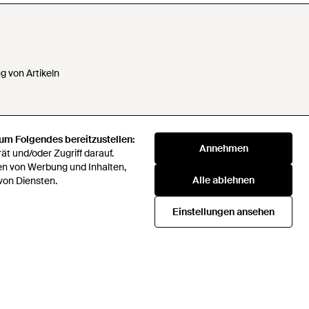
 von Artikeln
 um Folgendes bereitzustellen:
 Daten nicht verkaufen oder
Annehmen
t und/oder Zugriff darauf.
en von Werbung und Inhalten,
Alle ablehnen
klaverei
von Diensten.
72 Companies Act 2016
Einstellungen ansehen
Beschaffungsstrategie
icial rules