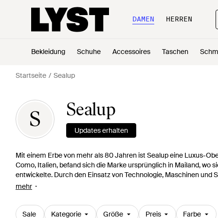
DAMEN
HERREN
Bekleidung
Schuhe
Accessoires
Taschen
Schm
Startseite
Sealup
Sealup
S
Updates erhalten
Mit einem Erbe von mehr als 80 Jahren ist Sealup eine Luxus-Obe
Como, Italien, befand sich die Marke ursprünglich in Mailand, wo si
entwickelte. Durch den Einsatz von Technologie, Maschinen und Stof
von Sealup eine Qualität wie keine andere. Nachdem das Label in 
mehr
konzentrierte sich das Label seitdem auf Mäntel und Jacken, wo
höchste Aufmerksamkeit geschenkt wird.
Sale
Kategorie
Größe
Preis
Farbe