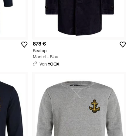
878 €
Sealup
Mantel - Blau
Von
YOOX