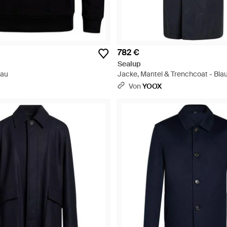
782 €
Sealup
lau
Jacke, Mantel & Trenchcoat - Bla
Von
YOOX