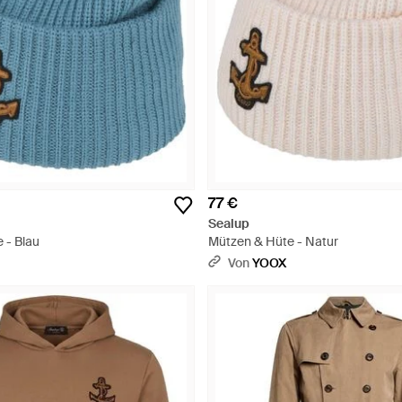
77 €
Sealup
 - Blau
Mützen & Hüte - Natur
Von
YOOX