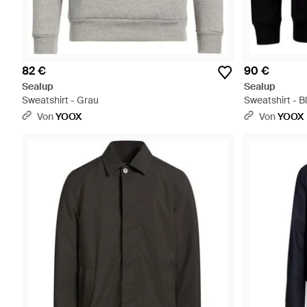
82 €
90 €
Sealup
Sealup
Sweatshirt - Grau
Sweatshirt - B
Von
YOOX
Von
YOOX