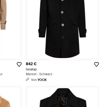
842 €
Sealup
ur
Mantel - Schwarz
Von
YOOX