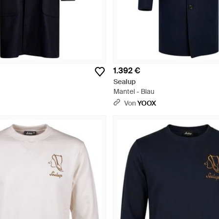
1.392 €
Sealup
Mantel - Blau
Von
YOOX