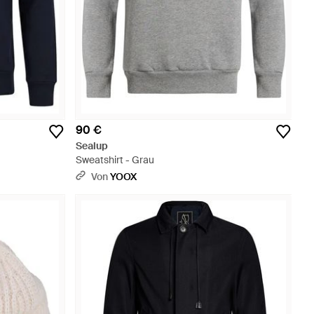
90 €
Sealup
Sweatshirt - Grau
Von
YOOX