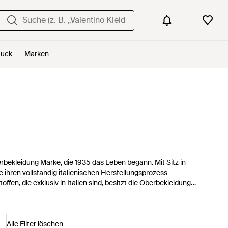
uck
Marken
rbekleidung Marke, die 1935 das Leben begann. Mit Sitz in
e ihren vollständig italienischen Herstellungsprozess
fen, die exklusiv in Italien sind, besitzt die Oberbekleidung
den fünfziger Jahren kurz in Ready-to-Wear verlegt wurde,
bei dem Design seiner Trenchcoats, Macs und Regenmäntel
Alle Filter löschen