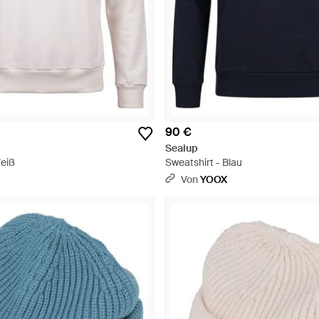
90 €
Sealup
Weiß
Sweatshirt - Blau
Von
YOOX