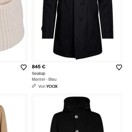
845 €
Sealup
Mantel - Blau
Von
YOOX