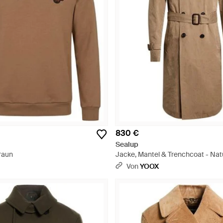
830 €
Sealup
raun
Jacke, Mantel & Trenchcoat - Nat
Von
YOOX