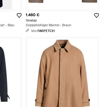
1.460 €
Sealup
t' - Blau
Doppelreihiger Mantel - Braun
Von
FARFETCH