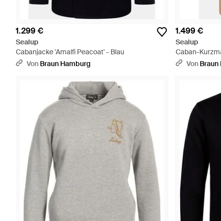
1.299 €
1.499 €
Sealup
Sealup
Cabanjacke 'Amalfi Peacoat' - Blau
Caban-Kurzman
Von
Braun Hamburg
Von
Braun