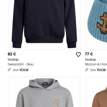
82 €
77 €
Sealup
Sealup
Sweatshirt - Blau
Mützen & Hüte
Von
YOOX
Von
YOOX