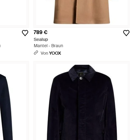
789 €
Sealup
u
Mantel - Braun
Von
YOOX