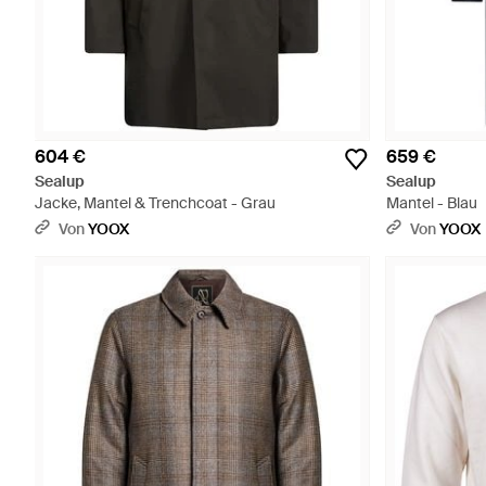
604 €
659 €
Sealup
Sealup
Jacke, Mantel & Trenchcoat - Grau
Mantel - Blau
Von
YOOX
Von
YOOX