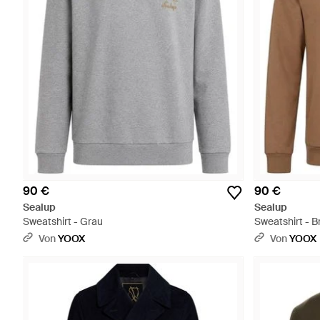
90 €
90 €
Sealup
Sealup
Sweatshirt - Grau
Sweatshirt - B
Von
YOOX
Von
YOOX