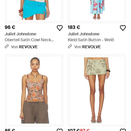
96 €
183 €
Juliet Johnstone
Juliet Johnstone
Oberteil Satin Cowl Neck
Kleid Satin Button - Weiß
Halter - Weiß
Von
REVOLVE
Von
REVOLVE
85 €
107 €
87 €