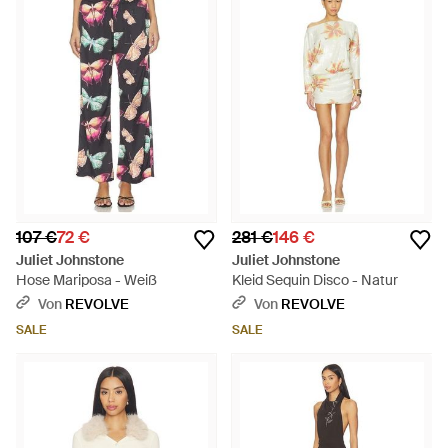
107 €
72 €
281 €
146 €
Juliet Johnstone
Juliet Johnstone
Hose Mariposa - Weiß
Kleid Sequin Disco - Natur
Von
REVOLVE
Von
REVOLVE
SALE
SALE