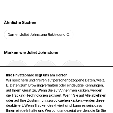
Ähnliche Suchen
Damen Juliet Johnstone Bekleidung
Marken wie Juliet Johnstone
Ihre Privatsphäre liegt uns am Herzen
Ihre Privatsphäre liegt uns am Herzen
Wir speichern und greifen auf personenbezogene Daten, wie z.
Wir speichern und greifen auf personenbezogene Daten, wie z.
B. Daten zum Browsingverhalten oder eindeutige Kennungen,
B. Daten zum Browsingverhalten oder eindeutige Kennungen,
auf Ihrem Gerät zu. Wenn Sie auf Annehmen klicken, werden
auf Ihrem Gerät zu. Wenn Sie auf Annehmen klicken, werden
Ahluwalia
032c
Amy Lynn
die Tracking-Technologien aktiviert. Wenn Sie auf Alle ablehnen
die Tracking-Technologien aktiviert. Wenn Sie auf Alle ablehnen
oder auf Ihre Zustimmung zurückziehen klicken, werden diese
oder auf Ihre Zustimmung zurückziehen klicken, werden diese
deaktiviert. Wenn Tracker deaktiviert sind, kann es sein, dass
deaktiviert. Wenn Tracker deaktiviert sind, kann es sein, dass
Ihnen einige Inhalte und Werbung angezeigt werden, die für Sie
Ihnen einige Inhalte und Werbung angezeigt werden, die für Sie