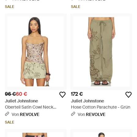
SALE
SALE
96 €
60 €
172 €
Juliet Johnstone
Juliet Johnstone
Oberteil Satin Cowl Neck
Hose Cotton Parachute - Grün
Halter - Mehrfarbig
Von
REVOLVE
Von
REVOLVE
SALE