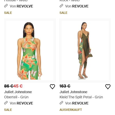
Hoodie - Weiß
Rock - Weiß
Von
REVOLVE
Von
REVOLVE
SALE
SALE
86 €
45 €
163 €
Juliet Johnstone
Juliet Johnstone
Oberteil - Grün
Kleid The Split Petal - Grün
Von
REVOLVE
Von
REVOLVE
SALE
AUSVERKAUFT