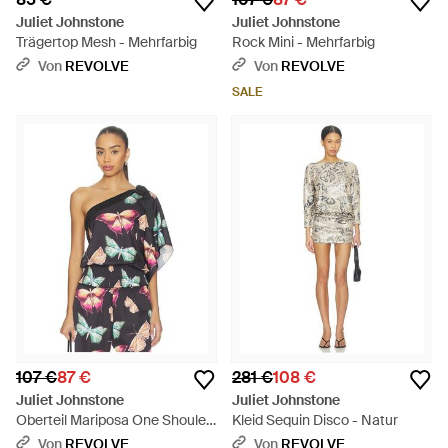
Juliet Johnstone
Juliet Johnstone
Trägertop Mesh - Mehrfarbig
Rock Mini - Mehrfarbig
Von
REVOLVE
Von
REVOLVE
SALE
107 €
87 €
281 €
108 €
Juliet Johnstone
Juliet Johnstone
Oberteil Mariposa One Shouler
Kleid Sequin Disco - Natur
- Weiß
Von
REVOLVE
Von
REVOLVE