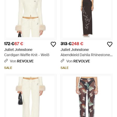
172 €
67 €
313 €
248 €
Juliet Johnstone
Juliet Johnstone
Cardigan Waffle Knit - Weiß
Abendkleid Dahlia Rhinestone
Halter - Mehrfarbig
Von
REVOLVE
Von
REVOLVE
SALE
SALE