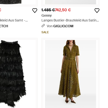
€
1.485 €
742,50 €
Genny
ikleid Aus Samt -
Langes Bustier-Brautkleid Aus Satin
Mit Rüschen - Weiß
ETCH
Von
GIGLIO.COM
SALE