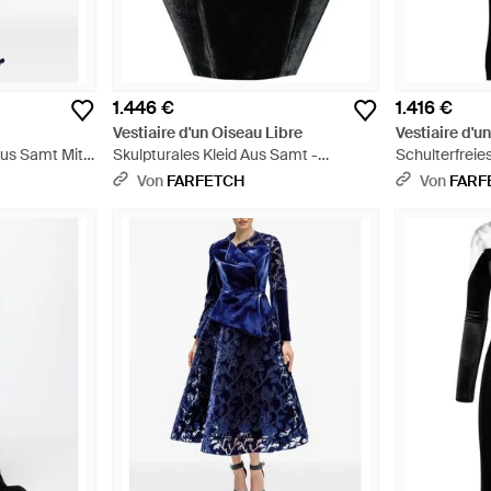
1.446 €
1.416 €
Vestiaire d'un Oiseau Libre
Vestiaire d'u
Aus Samt Mit
Skulpturales Kleid Aus Samt -
Schulterfreie
Schwarz
Schwarz
Von
FARFETCH
Von
FARF