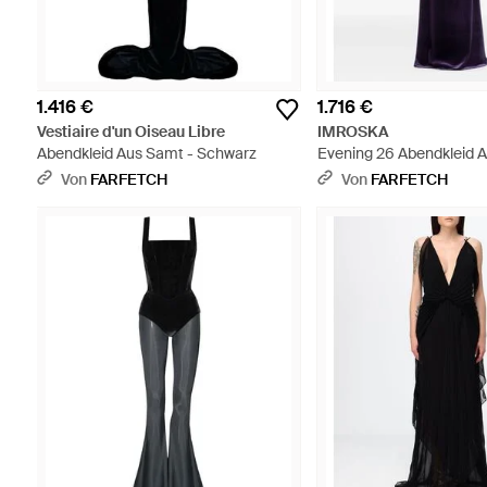
1.416 €
1.716 €
Vestiaire d'un Oiseau Libre
IMROSKA
Abendkleid Aus Samt - Schwarz
Evening 26 Abendkleid 
Pailletten - Blau
Von
FARFETCH
Von
FARFETCH