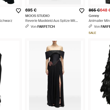
695 €
865 €
648 
MOOS STUDIO
Genny
 Schwarz
Reverie Maxikleid Aus Spitze Mit
Animalier Min
Gürtel - Blau
Schwarz
Von
FARFETCH
Von
FARF
SALE