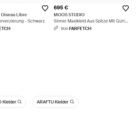
695 €
n Oiseau Libre
MOOS STUDIO
erverzierung - Schwarz
Sinner Maxikleid Aus Spitze Mit Gürtel
- Grün
ETCH
Von
FARFETCH
 Kleider
ARAFTU Kleider