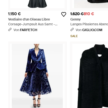
1.150 €
1.620 €
810 €
Vestiaire d'un Oiseau Libre
Genny
Corsage-Jumpsuit Aus Samt -
Langes Plissiertes Aben
Schwarz
Chiffon Mit Schleppe - 
Von
FARFETCH
Von
GIGLIO.COM
SALE