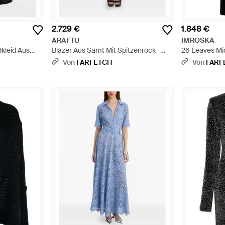
2.729 €
1.848 €
ARAFTU
IMROSKA
dkleid Aus
Blazer Aus Samt Mit Spitzenrock -
26 Leaves Mid
Schwarz
Blau
Ausschnitt -
Von
FARFETCH
Von
FARF