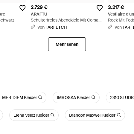
2.729 €
3.217 €
bre
ARAFTU
Vestiaire d'u
 Schwarz
Schulterfreies Abendkleid Mit Corsage
Rock Mit Fed
- Schwarz
Von
FARFETCH
Von
FARF
Mehr sehen
 MERIDIEM Kleider
IMROSKA Kleider
2310 STUDIO
Elena Velez Kleider
Brandon Maxwell Kleider