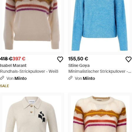
418 €
397 €
155,50 €
Isabel Marant
Stine Goya
Rundhals-Strickpullover - Weiß
Minimalistischer Strickpullover -
Blau
Von
Miinto
Von
Miinto
SALE