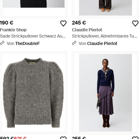
190 €
245 €
Frankie Shop
Claudie Pierlot
Sade Strickpullover Schwarz Aus
Strickpullover, Abnehmbares Tuch
Merinowolle Und Seide - Schwarz
- Weiß
Von
TheDoubleF
Von
Claudie Pierlot
592 €
521 €
255 €