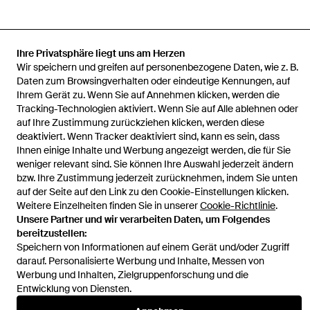
Ihre Privatsphäre liegt uns am Herzen
Startseite
Damen Strickwaren
Vanessa Bruno Strickwaren
Wir speichern und greifen auf personenbezogene Daten, wie z. B.
Kamel Strickpullover Balade
Daten zum Browsingverhalten oder eindeutige Kennungen, auf
Ihrem Gerät zu. Wenn Sie auf Annehmen klicken, werden die
Tracking-Technologien aktiviert. Wenn Sie auf Alle ablehnen oder
auf Ihre Zustimmung zurückziehen klicken, werden diese
deaktiviert. Wenn Tracker deaktiviert sind, kann es sein, dass
Ihnen einige Inhalte und Werbung angezeigt werden, die für Sie
Hilfe und Informationen
weniger relevant sind. Sie können Ihre Auswahl jederzeit ändern
bzw. Ihre Zustimmung jederzeit zurücknehmen, indem Sie unten
auf der Seite auf den Link zu den Cookie-Einstellungen klicken.
Weitere Einzelheiten finden Sie in unserer
Cookie-Richtlinie
.
Unsere Partner und wir verarbeiten Daten, um Folgendes
bereitzustellen:
Speichern von Informationen auf einem Gerät und/oder Zugriff
darauf. Personalisierte Werbung und Inhalte, Messen von
Werbung und Inhalten, Zielgruppenforschung und die
Entwicklung von Diensten.