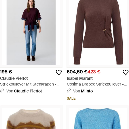
195 €
604,50 €
423 €
Claudie Pierlot
Isabel Marant
Strickpullover Mit Stehkragen -
Cosima Draped Strickpullover -
Blau
Braun
Von
Claudie Pierlot
Von
Miinto
SALE