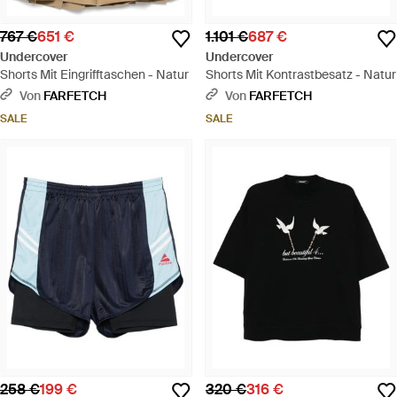
767 €
651 €
1.101 €
687 €
Undercover
Undercover
Shorts Mit Eingrifftaschen - Natur
Shorts Mit Kontrastbesatz - Natur
Von
FARFETCH
Von
FARFETCH
SALE
SALE
258 €
199 €
320 €
316 €