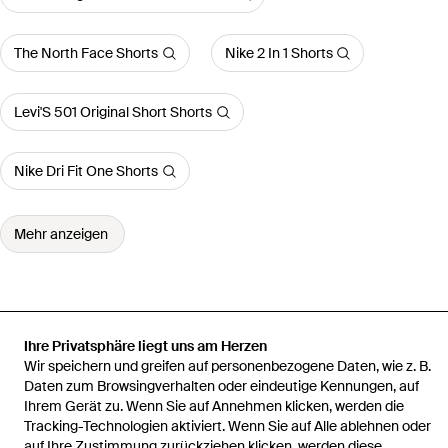
The North Face Shorts
Nike 2 In 1 Shorts
Levi'S 501 Original Short Shorts
Nike Dri Fit One Shorts
Mehr anzeigen
Startseite
Damen Kurze Hosen und Shorts
Undercover Kurze
Ihre Privatsphäre liegt uns am Herzen
Hosen und Shorts
Frottee-Shorts Mit Streifen
Wir speichern und greifen auf personenbezogene Daten, wie z. B.
Daten zum Browsingverhalten oder eindeutige Kennungen, auf
Ihrem Gerät zu. Wenn Sie auf Annehmen klicken, werden die
Tracking-Technologien aktiviert. Wenn Sie auf Alle ablehnen oder
auf Ihre Zustimmung zurückziehen klicken, werden diese