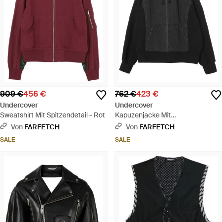
909 €
456 €
762 €
423 €
Undercover
Undercover
Sweatshirt Mit Spitzendetail - Rot
Kapuzenjacke Mit
Jeanseinsätzen - Schwarz
Von
FARFETCH
Von
FARFETCH
SALE
SALE