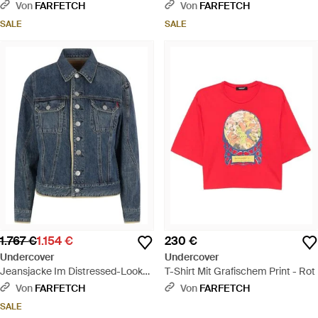
Patch - Gelb
Von
FARFETCH
Von
FARFETCH
SALE
SALE
1.767 €
1.154 €
230 €
Undercover
Undercover
Jeansjacke Im Distressed-Look
T-Shirt Mit Grafischem Print - Rot
Mit Kontrastdetails - Blau
Von
FARFETCH
Von
FARFETCH
SALE