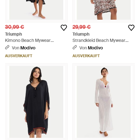
30,99 €
29,99 €
Triumph
Triumph
Kimono Beach Mywear
Strandkleid Beach Mywear
Crochet 10226433 Relaxed Fit
10226474 Relaxed Fit - Braun
Von
Modivo
Von
Modivo
- Schwarz
AUSVERKAUFT
AUSVERKAUFT