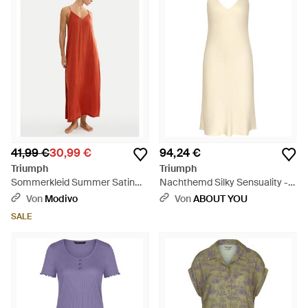
41,99 €
30,99 €
94,24 €
Triumph
Triumph
Sommerkleid Summer Satin
Nachthemd Silky Sensuality -
10227240 Relaxed Fit - Rot
Weiß
Von
Modivo
Von
ABOUT YOU
SALE