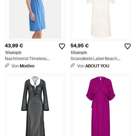
43,99 €
54,95 €
Triumph
Triumph
Nachthemd Timeless
Strandkleid Label Beach
Sensuality 10227238 Regular
Mywear - Weiß
Von
Modivo
Von
ABOUT YOU
Fit - Blau