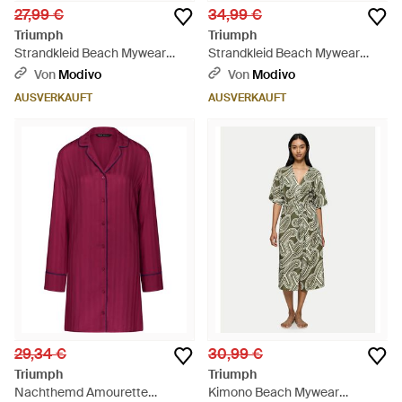
27,99 €
34,99 €
Triumph
Triumph
Strandkleid Beach Mywear
Strandkleid Beach Mywear
10226474 Relaxed Fit -
Crochet 10226469 Relaxed Fit
Von
Modivo
Von
Modivo
Schwarz
- Weiß
AUSVERKAUFT
AUSVERKAUFT
29,34 €
30,99 €
Triumph
Triumph
Nachthemd Amourette
Kimono Beach Mywear