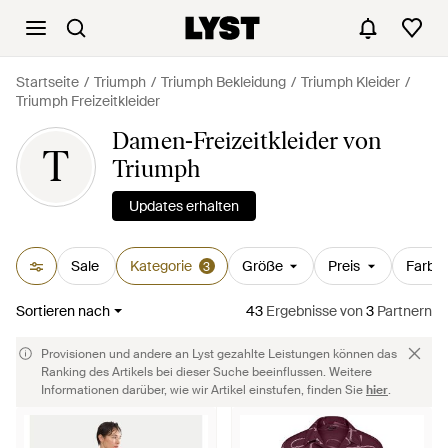
Startseite
Triumph
Triumph Bekleidung
Triumph Kleider
Triumph Freizeitkleider
Damen-Freizeitkleider von
T
Triumph
Updates erhalten
Sale
Kategorie
Größe
Preis
Farbe
3
Sortieren nach
43
Ergebnisse
von
3
Partnern
Provisionen und andere an Lyst gezahlte Leistungen können das
Ranking des Artikels bei dieser Suche beeinflussen. Weitere
Informationen darüber, wie wir Artikel einstufen, finden Sie
hier
.