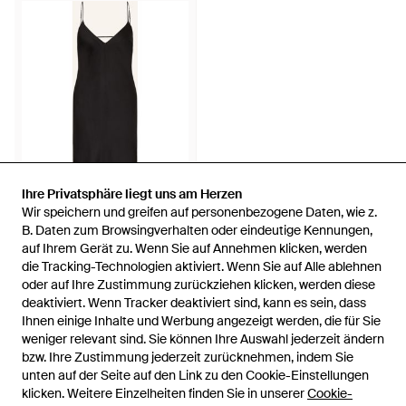
Ihre Privatsphäre liegt uns am Herzen
Ihre Privatsphäre liegt uns am Herzen
Wir speichern und greifen auf personenbezogene Daten, wie z.
Wir speichern und greifen auf personenbezogene Daten, wie z.
59 €
B. Daten zum Browsingverhalten oder eindeutige Kennungen,
B. Daten zum Browsingverhalten oder eindeutige Kennungen,
auf Ihrem Gerät zu. Wenn Sie auf Annehmen klicken, werden
auf Ihrem Gerät zu. Wenn Sie auf Annehmen klicken, werden
Triumph
die Tracking-Technologien aktiviert. Wenn Sie auf Alle ablehnen
die Tracking-Technologien aktiviert. Wenn Sie auf Alle ablehnen
Negligé SILKY SENUALITY aus
oder auf Ihre Zustimmung zurückziehen klicken, werden diese
oder auf Ihre Zustimmung zurückziehen klicken, werden diese
Satin - Schwarz
Von
Breuninger
deaktiviert. Wenn Tracker deaktiviert sind, kann es sein, dass
deaktiviert. Wenn Tracker deaktiviert sind, kann es sein, dass
AUSVERKAUFT
Ihnen einige Inhalte und Werbung angezeigt werden, die für Sie
Ihnen einige Inhalte und Werbung angezeigt werden, die für Sie
weniger relevant sind. Sie können Ihre Auswahl jederzeit ändern
weniger relevant sind. Sie können Ihre Auswahl jederzeit ändern
bzw. Ihre Zustimmung jederzeit zurücknehmen, indem Sie
bzw. Ihre Zustimmung jederzeit zurücknehmen, indem Sie
unten auf der Seite auf den Link zu den Cookie-Einstellungen
unten auf der Seite auf den Link zu den Cookie-Einstellungen
klicken. Weitere Einzelheiten finden Sie in unserer
klicken. Weitere Einzelheiten finden Sie in unserer
Cookie-
Cookie-