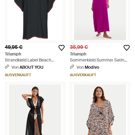
49,95 €
35,99 €
Triumph
Triumph
Strandkleid Label Beach
Sommerkleid Summer Satin
Mywear Caftan - Schwarz
10227240 Relaxed Fit - Lila
Von
ABOUT YOU
Von
Modivo
AUSVERKAUFT
AUSVERKAUFT