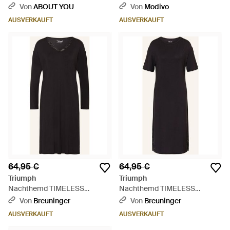
Jacquard - Lila
10222618 Relaxed Fit - Grün
Von
ABOUT YOU
Von
Modivo
AUSVERKAUFT
AUSVERKAUFT
64,95 €
64,95 €
Triumph
Triumph
Nachthemd TIMELESS
Nachthemd TIMELESS
SENSUALITY - Schwarz
SENSUALITY - Schwarz
Von
Breuninger
Von
Breuninger
AUSVERKAUFT
AUSVERKAUFT