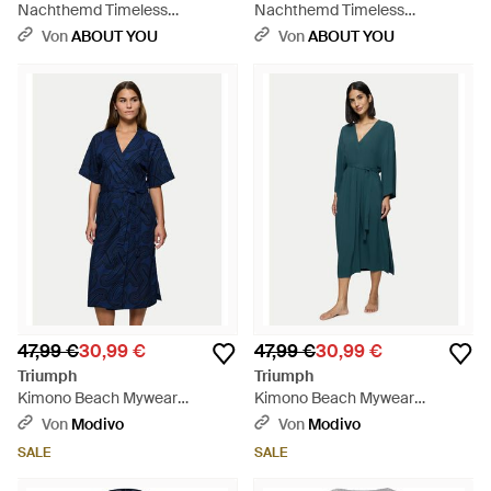
Nachthemd Timeless
Nachthemd Timeless
Sensuality - Grau
Sensuality - Schwarz
Von
ABOUT YOU
Von
ABOUT YOU
47,99 €
30,99 €
47,99 €
30,99 €
Triumph
Triumph
Kimono Beach Mywear
Kimono Beach Mywear
10222618 Relaxed Fit - Blau
10222618 Relaxed Fit - Grün
Von
Modivo
Von
Modivo
SALE
SALE