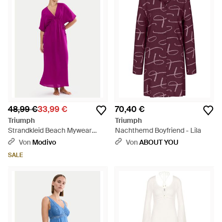
48,99 €
33,99 €
70,40 €
Triumph
Triumph
Strandkleid Beach Mywear
Nachthemd Boyfriend - Lila
10226462 Relaxed Fit - Lila
Von
Modivo
Von
ABOUT YOU
SALE