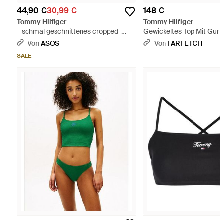
44,90 €
30,99 €
148 €
Tommy Hilfiger
Tommy Hilfiger
– schmal geschnittenes cropped-
Gewickeltes Top Mit Gür
neckholder-top - Blau
Von
ASOS
Von
FARFETCH
SALE