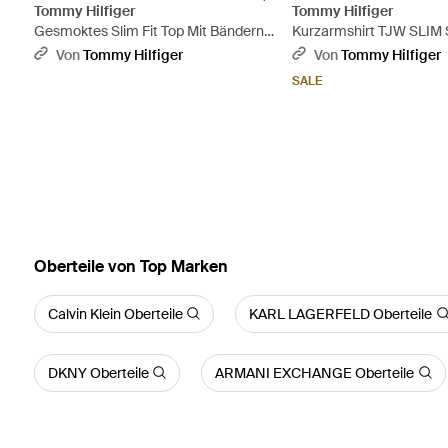
Tommy Hilfiger
Tommy Hilfiger
Gesmoktes Slim Fit Top Mit Bändern -
Kurzarmshirt TJW SLI
Weiß
NCK SMOCK TOP mit de
Von
Tommy Hilfiger
Von
Tommy Hilfiger
Saum - Blau
SALE
Oberteile von Top Marken
Calvin Klein Oberteile
KARL LAGERFELD Oberteile
DKNY Oberteile
ARMANI EXCHANGE Oberteile