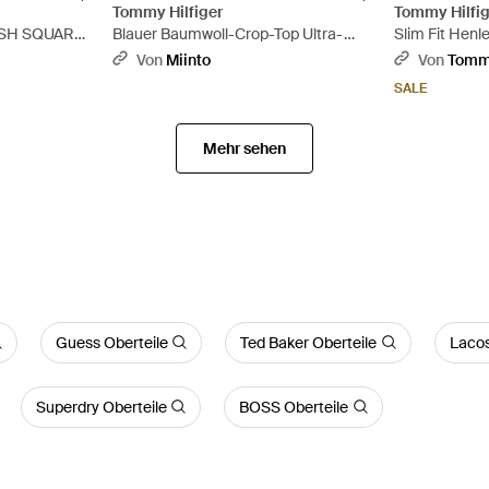
Tommy Hilfiger
Tommy Hilfig
M SH SQUARE
Blauer Baumwoll-Crop-Top Ultra-
Slim Fit Henl
m gewellten
Archiv - Blau
Knöpfen - We
Von
Miinto
Von
Tommy
SALE
Mehr sehen
Guess Oberteile
Ted Baker Oberteile
Lacos
Superdry Oberteile
BOSS Oberteile