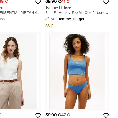
99 €
69,90 €
41 €
er
Tommy Hilfiger
 ESSENTIAL RIB TANK
Slim Fit Henley-Top Mit Goldfarbenen
tickerei - Schwarz
Knöpfen - Blau
uhe
Von
Tommy Hilfiger
SALE
€
59,90 €
47 €