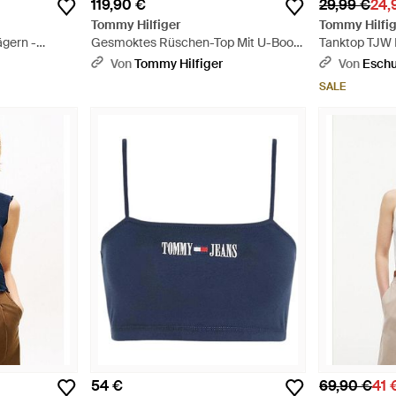
119,90 €
29,99 €
24,
Tommy Hilfiger
Tommy Hilfig
ägern -
Gesmoktes Rüschen-Top Mit U-Boot-
Tanktop TJW
Ausschnitt - Rot
EXT mit Logos
Von
Tommy Hilfiger
Von
Esch
SALE
54 €
69,90 €
41 