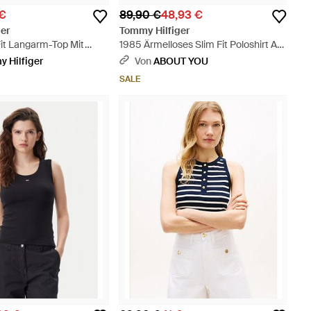
 €
89,90 €
48,93 €
er
Tommy Hilfiger
Fit Langarm-Top Mit
1985 Ärmelloses Slim Fit Poloshirt Aus
 - Grau
Piqué - Weiß
 Hilfiger
Von
ABOUT YOU
SALE