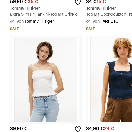
59,90 €
35 €
34 €
15 €
Tommy Hilfiger
Tommy Hilfiger
Extra Slim Fit Tankini-Top Mit Crinkle-
Top Mit Überkreuzten Tr
Look - Grün
Schwarz
Von
Tommy Hilfiger
Von
FARFETCH
SALE
SALE
39,90 €
34,90 €
24 €