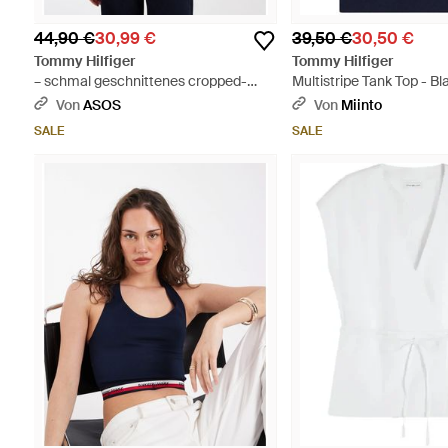
44,90 €
30,99 €
39,50 €
30,50 €
Tommy Hilfiger
Tommy Hilfiger
– schmal geschnittenes cropped-
Multistripe Tank Top - Bl
neckholder-top - Weiß
Von
ASOS
Von
Miinto
SALE
SALE