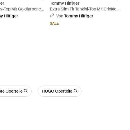
er
Tommy Hilfiger
ey-Top Mit Goldfarbenen
Extra Slim Fit Tankini-Top Mit Crinkle-
iß
Look - Blau
 Hilfiger
Von
Tommy Hilfiger
SALE
te Oberteile
HUGO Oberteile