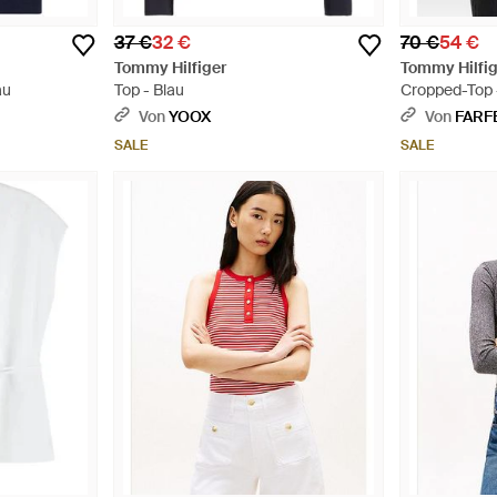
37 €
32 €
70 €
54 €
Tommy Hilfiger
Tommy Hilfig
au
Top - Blau
Cropped-Top 
Von
YOOX
Von
FARF
SALE
SALE