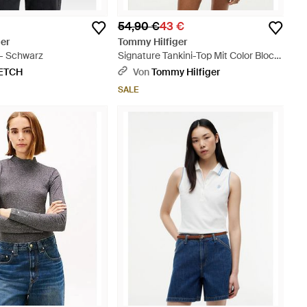
54,90 €
43 €
er
Tommy Hilfiger
- Schwarz
Signature Tankini-Top Mit Color Block-
Design - Blau
ETCH
Von
Tommy Hilfiger
SALE