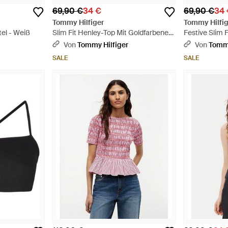
69,90 €
34 €
69,90 €
34
Tommy Hilfiger
Tommy Hilfig
tel - Weiß
Slim Fit Henley-Top Mit Goldfarbenen
Festive Slim 
Knöpfen - Weiß
Metallic-Garn
Von
Tommy Hilfiger
Von
Tommy
SALE
SALE