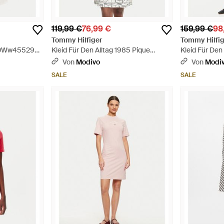
119,99 €
76,99 €
159,99 €
98
Tommy Hilfiger
Tommy Hilfig
Ww0Ww45529
Kleid Für Den Alltag 1985 Pique
Kleid Für De
Ww0Ww49719 Regular Fit - Blau
Regular Fit -
Von
Modivo
Von
Modi
SALE
SALE