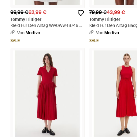
99,99 €
62,99 €
79,99 €
43,99 €
Tommy Hilfiger
Tommy Hilfiger
Kleid Für Den Alltag Ww0Ww48749
Kleid Für Den Alltag Bad
Écru Regular Fit - Weiß
Dw0Dw20302 Regular Fit
Von
Modivo
Von
Modivo
SALE
SALE