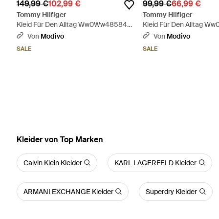
149,99 €
102,99 €
99,99 €
66,99 €
Tommy Hilfiger
Tommy Hilfiger
Kleid Für Den Alltag Ww0Ww48584
Kleid Für Den Alltag 
Regular Fit - Weiß
Regular Fit - Pink
Von
Modivo
Von
Modivo
SALE
SALE
Kleider von Top Marken
Calvin Klein Kleider
KARL LAGERFELD Kleider
ARMANI EXCHANGE Kleider
Superdry Kleider