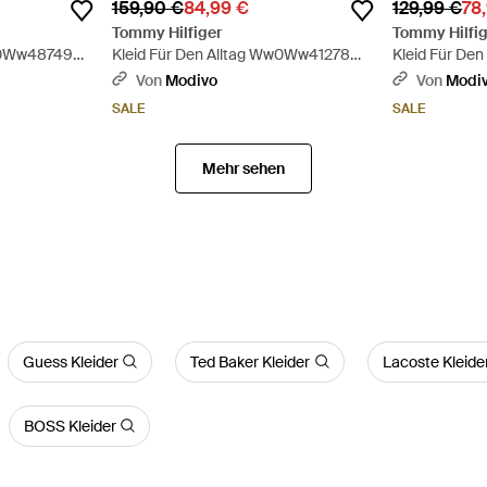
159,90 €
84,99 €
129,99 €
78
Tommy Hilfiger
Tommy Hilfig
Ww0Ww48749
Kleid Für Den Alltag Ww0Ww41278
Kleid Für D
Regular Fit - Blau
Regular Fit - 
Von
Modivo
Von
Modi
SALE
SALE
Mehr sehen
Guess Kleider
Ted Baker Kleider
Lacoste Kleide
BOSS Kleider