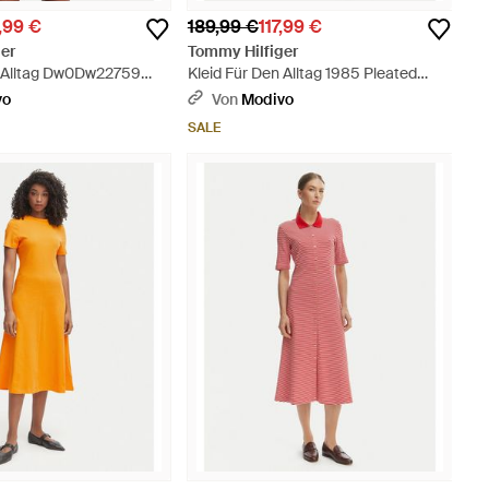
,99 €
189,99 €
117,99 €
er
Tommy Hilfiger
n Alltag Dw0Dw22759
Kleid Für Den Alltag 1985 Pleated
Blau
Ww0Ww49621 Regular Fit - Rot
vo
Von
Modivo
SALE