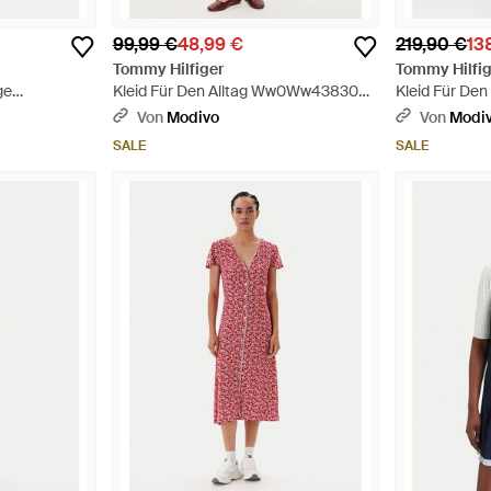
99,99 €
48,99 €
219,90 €
13
Tommy Hilfiger
Tommy Hilfig
ge
Kleid Für Den Alltag Ww0Ww43830
Kleid Für Den
 - Rot
Regular Fit - Pink
Midi Dress 
Von
Modivo
Von
Modi
Regular Fit -
SALE
SALE