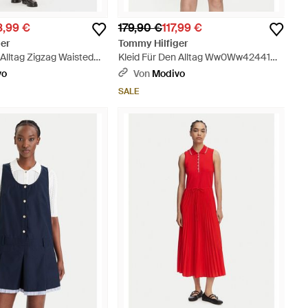
8,99 €
179,90 €
117,99 €
er
Tommy Hilfiger
 Alltag Zigzag Waisted
Kleid Für Den Alltag Ww0Ww42441
Ww0Ww41157 Weiß
Regular Fit - Weiß
vo
Von
Modivo
 Grau
SALE