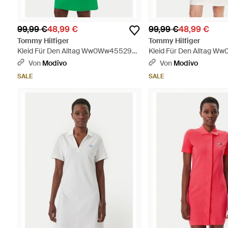
99,99 €
48,99 €
99,99 €
48,99 €
Tommy Hilfiger
Tommy Hilfiger
Kleid Für Den Alltag Ww0Ww45529
Kleid Für Den Alltag 
Regular Fit - Grün
Regular Fit - Weiß
Von
Modivo
Von
Modivo
SALE
SALE