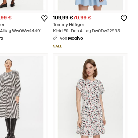
,99 €
109,99 €
70,99 €
er
Tommy Hilfiger
n Alltag Ww0Ww44491
Kleid Für Den Alltag Dw0Dw22995
 Schwarz
Regular Fit - Blau
vo
Von
Modivo
SALE