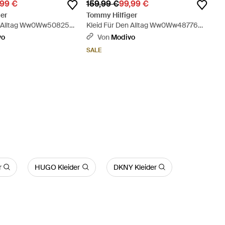
,99 €
159,99 €
99,99 €
er
Tommy Hilfiger
en Alltag Ww0Ww50825
Kleid Für Den Alltag Ww0Ww48776
Gelb
Regular Fit - Pink
vo
Von
Modivo
SALE
r
HUGO Kleider
DKNY Kleider