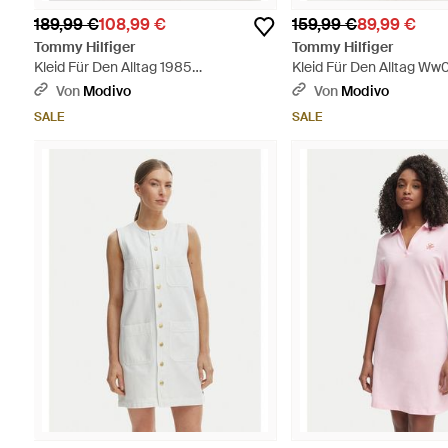
189,99 €
108,99 €
159,99 €
89,99 €
Tommy Hilfiger
Tommy Hilfiger
Kleid Für Den Alltag 1985
Kleid Für Den Alltag 
Ww0Ww45733 Regular Fit - Rot
Regular Fit - Rot
Von
Modivo
Von
Modivo
SALE
SALE