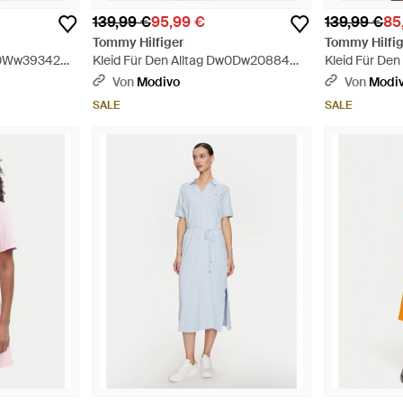
139,99 €
95,99 €
139,99 €
85
Tommy Hilfiger
Tommy Hilfig
Ww0Ww39342
Kleid Für Den Alltag Dw0Dw20884
Kleid Für De
Regular Fit - Rot
Regular Fit - 
Von
Modivo
Von
Modi
SALE
SALE