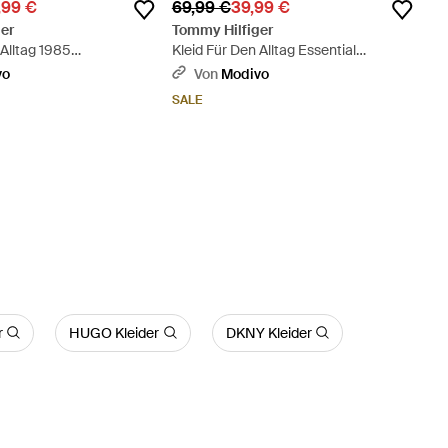
,99 €
69,99 €
39,99 €
er
Tommy Hilfiger
 Alltag 1985
Kleid Für Den Alltag Essential
lim Fit - Pink
Dw0Dw20674 Slim Fit - Weiß
vo
Von
Modivo
SALE
r
HUGO Kleider
DKNY Kleider