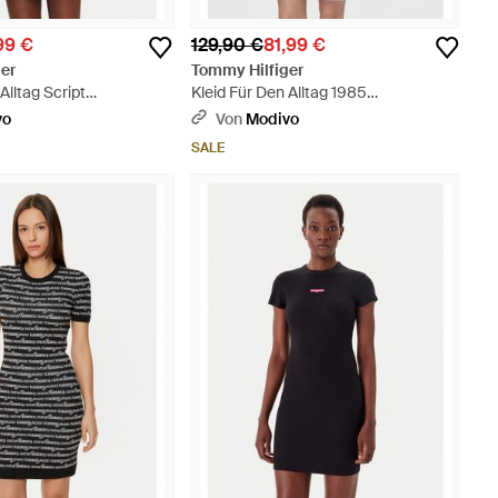
99 €
129,90 €
81,99 €
er
Tommy Hilfiger
Alltag Script
Kleid Für Den Alltag 1985
lim Fit - Pink
Ww0Ww37853 Slim Fit - Pink
vo
Von
Modivo
SALE