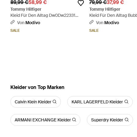
89,99 €
58,99 €
79,99 €
37,99 €
Tommy Hilfiger
Tommy Hilfiger
Kleid Für Den Alltag Dw0Dw22331
Kleid Für Den Alltag Bub
Slim Fit - Blau
Dw0Dw21351 Slim Fit - R
Von
Modivo
Von
Modivo
SALE
SALE
Kleider von Top Marken
Calvin Klein Kleider
KARL LAGERFELD Kleider
ARMANI EXCHANGE Kleider
Superdry Kleider