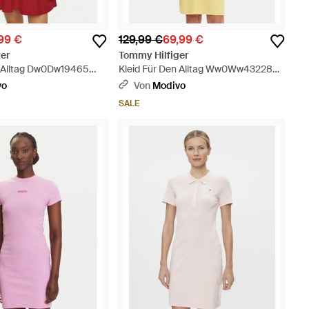
99 €
129,99 €
69,99 €
er
Tommy Hilfiger
n Alltag Dw0Dw19465
Kleid Für Den Alltag Ww0Ww43228
Slim Fit - Gelb
vo
Von
Modivo
SALE