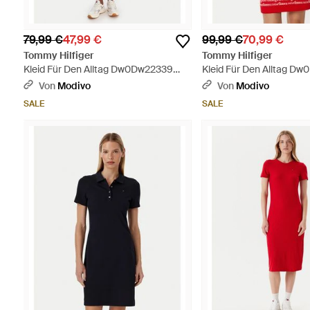
79,99 €
47,99 €
99,99 €
70,99 €
Tommy Hilfiger
Tommy Hilfiger
Kleid Für Den Alltag Dw0Dw22339
Kleid Für Den Alltag D
Slim Fit - Rot
Slim Fit - Rot
Von
Modivo
Von
Modivo
SALE
SALE