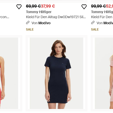
69,99 €
37,99 €
99,99 €
52,
Tommy Hilfiger
Tommy Hilfig
dycon
Kleid Für Den Alltag Dw0Dw19721 Slim
Kleid Für De
Blau
Fit - Pink
Slim Fit - Sc
Von
Modivo
Von
Modi
SALE
SALE