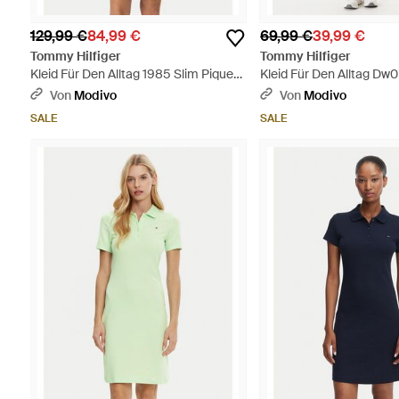
129,99 €
84,99 €
69,99 €
39,99 €
Tommy Hilfiger
Tommy Hilfiger
Kleid Für Den Alltag 1985 Slim Pique
Kleid Für Den Alltag Dw
Polo Dress Ss Ww0Ww42048 Slim Fit
Fit - Rot
Von
Modivo
Von
Modivo
- Blau
SALE
SALE