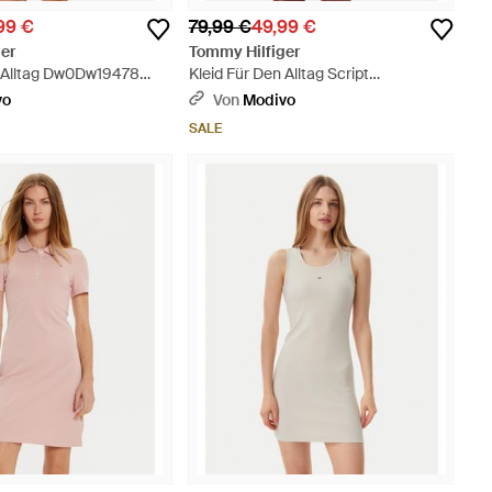
99 €
79,99 €
49,99 €
er
Tommy Hilfiger
n Alltag Dw0Dw19478
Kleid Für Den Alltag Script
hwarz
Dw0Dw21186 Slim Fit - Schwarz
vo
Von
Modivo
SALE