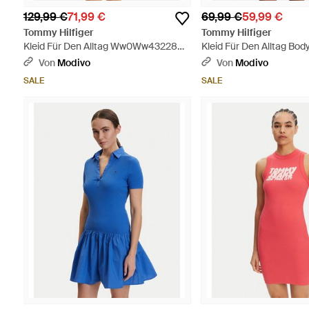
129,99 €
71,99 €
69,99 €
59,99 €
Tommy Hilfiger
Tommy Hilfiger
Kleid Für Den Alltag Ww0Ww43228
Kleid Für Den Alltag Bo
Slim Fit - Grün
Dw0Dw22852 Slim Fit - 
Von
Modivo
Von
Modivo
SALE
SALE