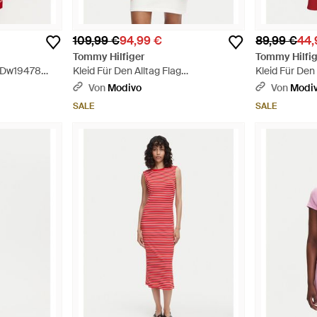
109,99 €
94,99 €
89,99 €
44,
Tommy Hilfiger
Tommy Hilfig
w0Dw19478
Kleid Für Den Alltag Flag
Kleid Für De
Dw0Dw22853 Slim Fit - Weiß
Slim Fit - Rot
Von
Modivo
Von
Modi
SALE
SALE