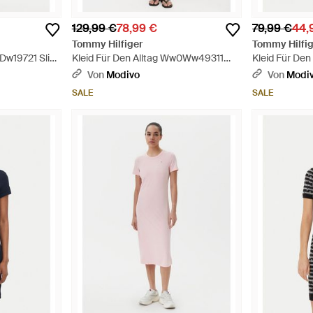
129,99 €
78,99 €
79,99 €
44,
Tommy Hilfiger
Tommy Hilfig
0Dw19721 Slim
Kleid Für Den Alltag Ww0Ww49311
Kleid Für Den 
Slim Fit - Rot
Dw0Dw21186 S
Von
Modivo
Von
Modi
SALE
SALE