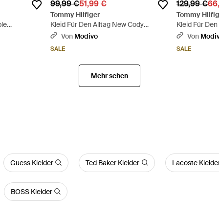
99,99 €
51,99 €
129,99 €
66
Tommy Hilfiger
Tommy Hilfig
ble
Kleid Für Den Alltag New Cody
Kleid Für Den
ot
Ww0Ww42721 Slim Fit - Blau
Ww0Ww43228 S
Von
Modivo
Von
Modi
SALE
SALE
Mehr sehen
Guess Kleider
Ted Baker Kleider
Lacoste Kleide
BOSS Kleider