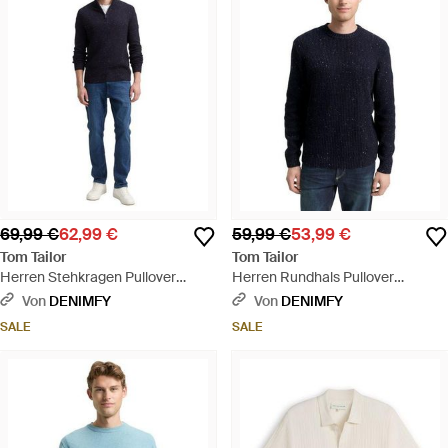
69,99 €
62,99 €
59,99 €
53,99 €
Tom Tailor
Tom Tailor
Herren Stehkragen Pullover
Herren Rundhals Pullover
Structured Mix Knit Troyer-
Structured Mix Crewneck - Blau
Von
DENIMFY
Von
DENIMFY
Regular Fit - Blau
SALE
SALE