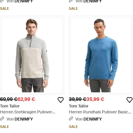
Von
DENIMFY
Von
DENIMFY
SALE
SALE
69,99 €
62,99 €
39,99 €
35,99 €
Tom Tailor
Tom Tailor
Herren Stehkragen Pullover
Herren Rundhals Pullover Basic
Structured Mix Knit Troyer-
Crewneck Knit - Blau
Von
DENIMFY
Von
DENIMFY
Regular Fit - Grau
SALE
SALE