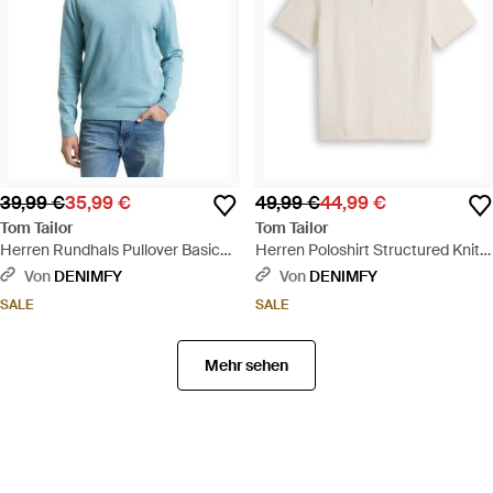
39,99 €
35,99 €
49,99 €
44,99 €
Tom Tailor
Tom Tailor
Herren Rundhals Pullover Basic
Herren Poloshirt Structured Knit
Crewneck Knit - Blau
Polo - Weiß
Von
DENIMFY
Von
DENIMFY
SALE
SALE
Mehr sehen