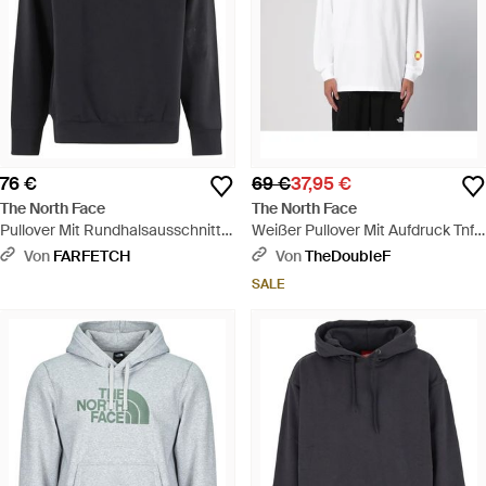
76 €
69 €
37,95 €
The North Face
The North Face
Pullover Mit Rundhalsausschnitt -
Weißer Pullover Mit Aufdruck Tnf
Schwarz
X Yinka Ilori - Weiß
Von
FARFETCH
Von
TheDoubleF
SALE