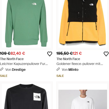
109 €
82,40 €
195,50 €
121 €
The North Face
The North Face
Leichter Kapuzenpullover Fur
Goldener fleece-pullover mit
Herren, Saisonaler Drew Peak-
reißverschluss - Gelb
Von
Drestige
Von
Miinto
Pullover, Helles, Tiefes Grasgrun -
SALE
SALE
Grün