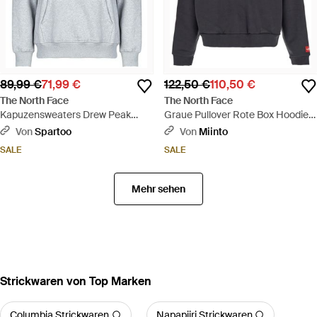
89,99 €
71,99 €
122,50 €
110,50 €
The North Face
The North Face
Kapuzensweaters Drew Peak
Graue Pullover Rote Box Hoodie -
Pullover Hoodie - Grau
Blau
Von
Spartoo
Von
Miinto
SALE
SALE
Mehr sehen
Strickwaren von Top Marken
Columbia Strickwaren
Napapijri Strickwaren