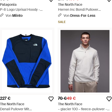
Patagonia
The North Face
P-6 Logo Uprisal Hoody -
Herren Inc Bondi Pullover
Schwarz
Trainingsanzug - Grau
Von
Miinto
Von
Dress-For-Less
SALE
227 €
70 €
49 €
The North Face
The North Face
Denali Pullover Mit
– glacier 100 – fleece-pullover -