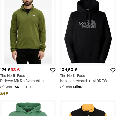
124 €
93 €
104,50 €
The North Face
The North Face
Pullover Mit Reißverschluss -
Kapuzensweatshirt M DREW
Grün
PEAK REGULAR HOODIE (1-tlg) -
Von
FARFETCH
Von
Miinto
Schwarz
SALE