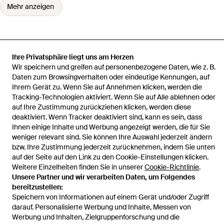
Mehr anzeigen
Ihre Privatsphäre liegt uns am Herzen
Startseite
Herren Strickwaren
The North Face Strickwaren
Wir speichern und greifen auf personenbezogene Daten, wie z. B.
Essential Light Relaxed Crew
Daten zum Browsingverhalten oder eindeutige Kennungen, auf
Ihrem Gerät zu. Wenn Sie auf Annehmen klicken, werden die
Tracking-Technologien aktiviert. Wenn Sie auf Alle ablehnen oder
auf Ihre Zustimmung zurückziehen klicken, werden diese
deaktiviert. Wenn Tracker deaktiviert sind, kann es sein, dass
Hilfe und Informationen
Ihnen einige Inhalte und Werbung angezeigt werden, die für Sie
weniger relevant sind. Sie können Ihre Auswahl jederzeit ändern
bzw. Ihre Zustimmung jederzeit zurücknehmen, indem Sie unten
auf der Seite auf den Link zu den Cookie-Einstellungen klicken.
Weitere Einzelheiten finden Sie in unserer
Cookie-Richtlinie
.
Unsere Partner und wir verarbeiten Daten, um Folgendes
bereitzustellen:
Speichern von Informationen auf einem Gerät und/oder Zugriff
darauf. Personalisierte Werbung und Inhalte, Messen von
Werbung und Inhalten, Zielgruppenforschung und die