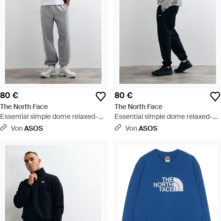
80 €
80 €
The North Face
The North Face
Essential simple dome relaxed-
Essential simple dome relaxed-
hose - Grau
hose - Weiß
Von
ASOS
Von
ASOS