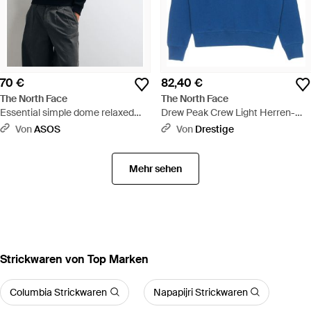
70 €
82,40 €
The North Face
The North Face
Essential simple dome relaxed
Drew Peak Crew Light Herren-
1/4-zip-sweatshirt - Blau
Sweatshirt Mit
Von
ASOS
Von
Drestige
Rundhalsausschnitt - Blau
Mehr sehen
Strickwaren von Top Marken
Columbia Strickwaren
Napapijri Strickwaren