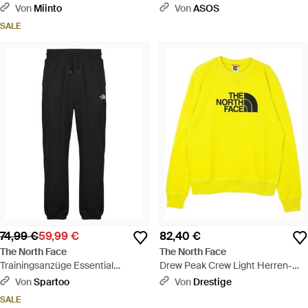
sweatshirt - Grau
Von
Miinto
Von
ASOS
SALE
74,99 €
59,99 €
82,40 €
The North Face
The North Face
Trainingsanzüge Essential
Drew Peak Crew Light Herren-
Relaxed Straight Jogger -
Sweatshirt Mit
Von
Spartoo
Von
Drestige
Schwarz
Rundhalsausschnitt - Gelb
SALE