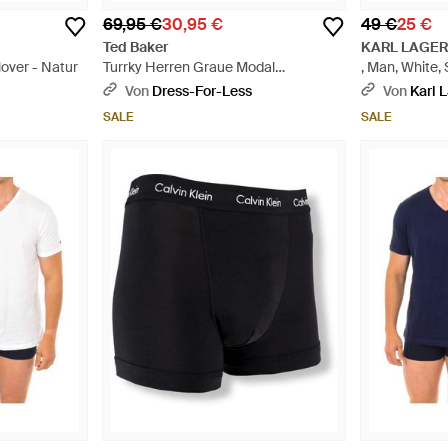
69,95 €
30,95 €
49 €
25 €
Ted Baker
KARL LAGE
lover - Natur
Turrky Herren Graue Modal
, Man, White, 
Joggingpyjamas - Grau
Von
Dress-For-Less
Von
Karl 
SALE
SALE