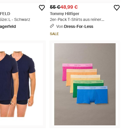
55 €
48,99 €
RFELD
Tommy Hilfiger
Size: L - Schwarz
2er-Pack T-Shirts aus reiner
Baumwolle - Weiß
Lagerfeld
Von
Dress-For-Less
SALE