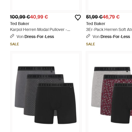
100,99 €
40,99 €
51,99 €
46,79 €
Ted Baker
Ted Baker
Karpol Herren Modal Pullover -
3Er-Pack Herren Soft A
Schwarz
Baumwoll-Boxershorts -
Von
Dress-For-Less
Von
Dress-For-Less
SALE
SALE