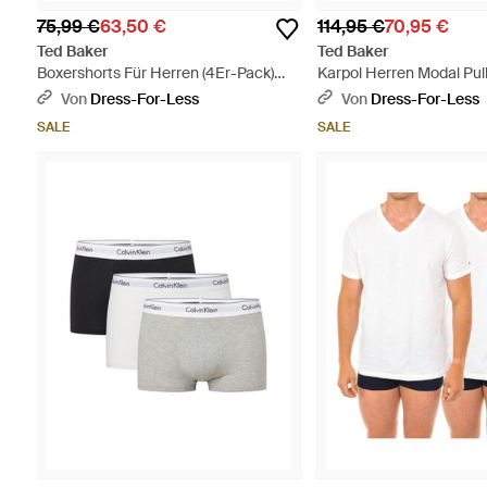
75,99 €
63,50 €
114,95 €
70,95 €
Ted Baker
Ted Baker
Boxershorts Für Herren (4Er-Pack)
Karpol Herren Modal Pul
/Bunt) - Schwarz
Von
Dress-For-Less
Von
Dress-For-Less
SALE
SALE