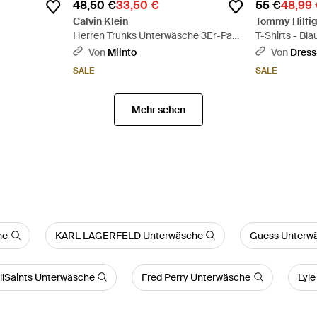
48,50 €
33,50 €
55 €
48,99
Calvin Klein
Tommy Hilfig
Herren Trunks Unterwäsche 3Er-Pack
T-Shirts - Bla
- Schwarz
Von
Miinto
Von
Dress
SALE
SALE
Mehr sehen
he
KARL LAGERFELD Unterwäsche
Guess Unterw
llSaints Unterwäsche
Fred Perry Unterwäsche
Lyle