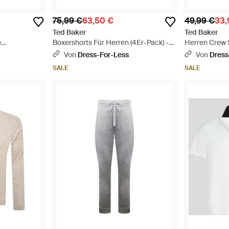
75,99 €
63,50 €
49,99 €
33,
Ted Baker
Ted Baker
e
Boxershorts Für Herren (4Er-Pack) -
Herren Crew 
l-B Boxer
Blau
Geschenkset 
Von
Dress-For-Less
Von
Dress
SALE
SALE