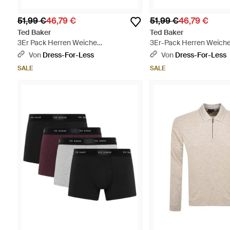
51,99 €
46,79 €
51,99 €
46,79 €
Ted Baker
Ted Baker
3Er Pack Herren Weiche
3Er-Pack Herren Weich
Atmungsaktive Baumwoll Boxershorts
Atmungsaktive Baumwol
Von
Dress-For-Less
Von
Dress-For-Less
- Schwarz
Shorts - Schwarz
SALE
SALE