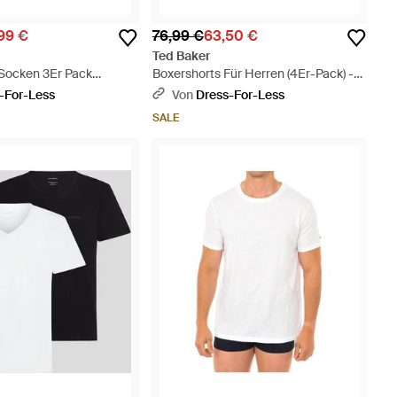
99 €
76,99 €
63,50 €
Ted Baker
Socken 3Er Pack
Boxershorts Für Herren (4Er-Pack) -
- Blau
Schwarz
-For-Less
Von
Dress-For-Less
SALE