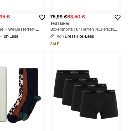
95 €
75,99 €
63,50 €
Ted Baker
ael – Weiße Herren-
Boxershorts Für Herren (4Er-Pack)
 Weiß
(Marine/Bunt) - Blau
-For-Less
Von
Dress-For-Less
SALE