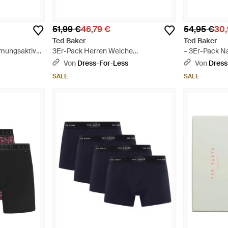
51,99 €
46,79 €
54,95 €
30,
Ted Baker
Ted Baker
tmungsaktive
3Er-Pack Herren Weiche
– 3Er-Pack N
 Blau
Atmungsaktive Baumwoll-
Unterhosen -
Von
Dress-For-Less
Von
Dress
Boxershorts - Blau
SALE
SALE