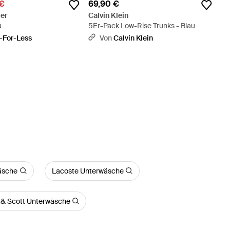
 €
69,90 €
er
Calvin Klein
u
5Er-Pack Low-Rise Trunks - Blau
-For-Less
Von
Calvin Klein
äsche
Lacoste Unterwäsche
 & Scott Unterwäsche