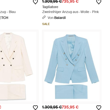
1.309,95 €
735,95 €
Tagliatore
nzug - Blau
Zweireihiger Anzug aus -Wolle - Pink
ETCH
Von
Balardi
SALE
€
1.309,95 €
735,95 €