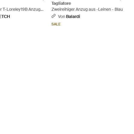
Tagliatore
er T-Loreley19B Anzug
Zweireihiger Anzug aus -Leinen - Blau
Natur
ETCH
Von
Balardi
SALE