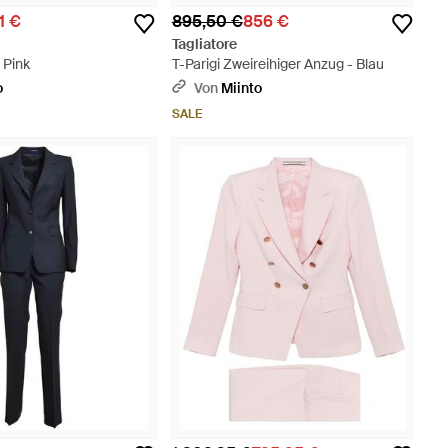
1 €
895,50 €
856 €
Tagliatore
 Pink
T-Parigi Zweireihiger Anzug - Blau
o
Von
Miinto
SALE