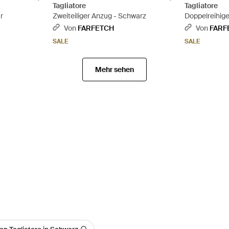
Tagliatore
Tagliatore
r
Zweiteiliger Anzug - Schwarz
Doppelreihig
Mit Tasche - 
Von
FARFETCH
Von
FARF
SALE
SALE
Mehr sehen