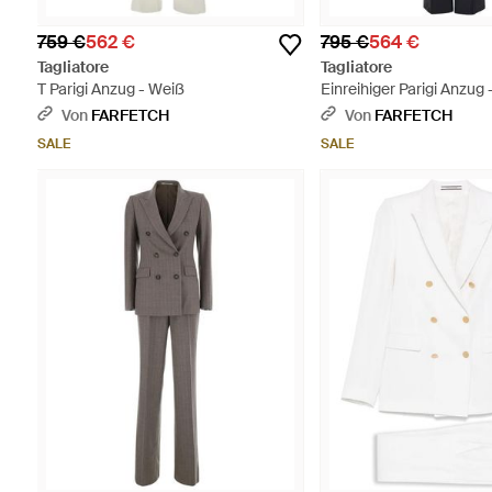
759 €
562 €
795 €
564 €
Tagliatore
Tagliatore
T Parigi Anzug - Weiß
Einreihiger Parigi Anzug 
Von
FARFETCH
Von
FARFETCH
SALE
SALE