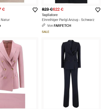
7 €
823 €
622 €
Tagliatore
- Natur
Einreihiger Parigi Anzug - Schwarz
o
Von
FARFETCH
SALE