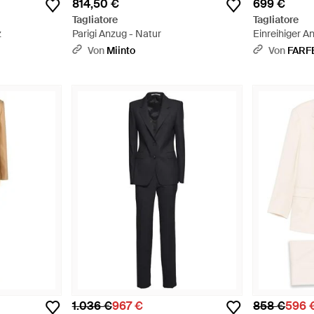
814,50 €
699 €
Tagliatore
Tagliatore
z
Parigi Anzug - Natur
Einreihiger A
Von
Miinto
Von
FARF
1.036 €
967 €
858 €
596 