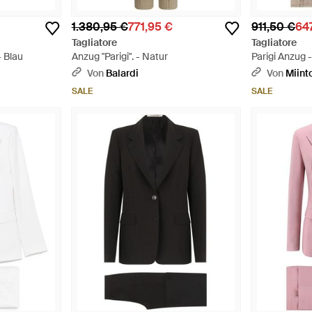
1.380,95 €
771,95 €
911,50 €
64
Tagliatore
Tagliatore
- Blau
Anzug "Parigi". - Natur
Parigi Anzug 
Von
Balardi
Von
Miint
SALE
SALE