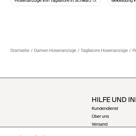
Hosenanzüge von Tagliatore in Schwarz
Bekleidung v
Startseite
Damen Hosenanzüge
Tagliatore Hosenanzüge
P
HILFE UND I
Kundendienst
Über uns
Versand
Rückgabe