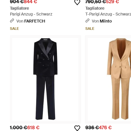
904 €
844 €
790,50 €
529 €
Tagliatore
Tagliatore
Parigi Anzug - Schwarz
T-Parigi Anzug - Schwar
Von
FARFETCH
Von
Miinto
SALE
SALE
1.000 €
618 €
936 €
476 €