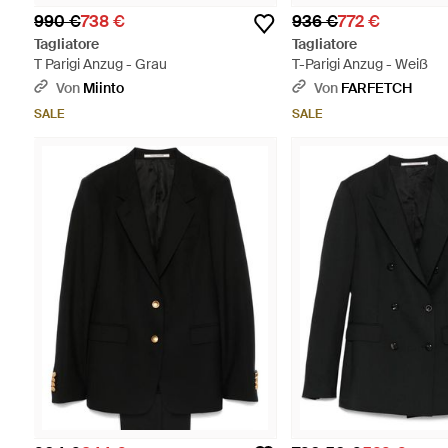
990 €
738 €
936 €
772 €
Tagliatore
Tagliatore
T Parigi Anzug - Grau
T-Parigi Anzug - Weiß
Von
Miinto
Von
FARFETCH
SALE
SALE