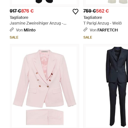
917 €
876 €
759 €
562 €
Tagliatore
Tagliatore
Jasmine Zweireihiger Anzug -
T Parigi Anzug - Weiß
Schwarz
Von
Miinto
Von
FARFETCH
SALE
SALE