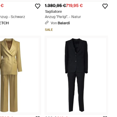
 €
1.380,95 €
719,95 €
Tagliatore
Anzug - Schwarz
Anzug "Parigi". - Natur
ETCH
Von
Balardi
SALE