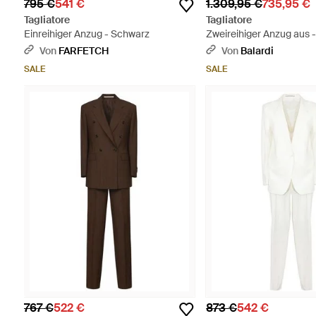
795 €
541 €
1.309,95 €
735,95 €
Tagliatore
Tagliatore
Einreihiger Anzug - Schwarz
Zweireihiger Anzug aus -
Von
FARFETCH
Von
Balardi
SALE
SALE
767 €
522 €
873 €
542 €