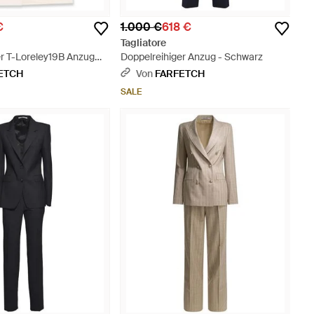
€
1.000 €
618 €
Tagliatore
er T-Loreley19B Anzug
Doppelreihiger Anzug - Schwarz
Natur
ETCH
Von
FARFETCH
SALE