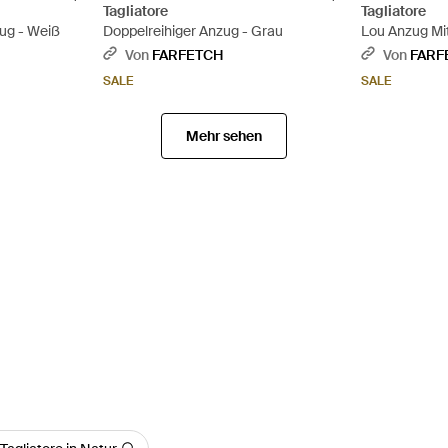
Tagliatore
Tagliatore
zug - Weiß
Doppelreihiger Anzug - Grau
Lou Anzug Mit
Von
FARFETCH
Von
FARF
SALE
SALE
Mehr sehen