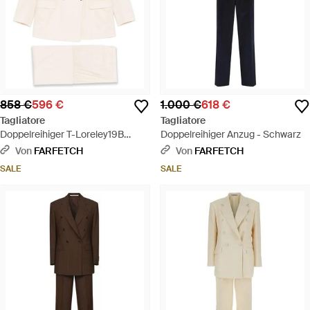
858 €
596 €
1.000 €
618 €
Tagliatore
Tagliatore
Doppelreihiger T-Loreley19B
Doppelreihiger Anzug - Schwarz
Anzug Mit Tasche - Natur
Von
FARFETCH
Von
FARFETCH
SALE
SALE