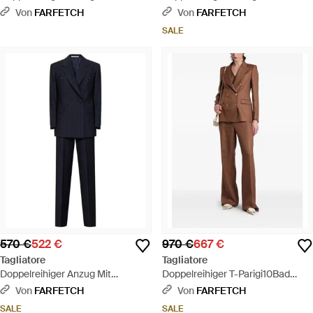
- Weiß
Von
FARFETCH
Von
FARFETCH
SALE
570 €
522 €
970 €
667 €
Tagliatore
Tagliatore
Doppelreihiger Anzug Mit
Doppelreihiger T-Parigi10Bad
Nadelstreifen - Blau
Anzug Mit Steigendem Revers -
Von
FARFETCH
Von
FARFETCH
Braun
SALE
SALE