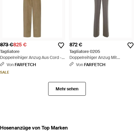
873 €
825 €
872 €
Tagliatore
Tagliatore 0205
Doppelreihiger Anzug Aus Cord -
Doppelreihiger Anzug Mit
Grün
Nadelstreifen - Grau
Von
FARFETCH
Von
FARFETCH
SALE
Mehr sehen
Hosenanzüge von Top Marken