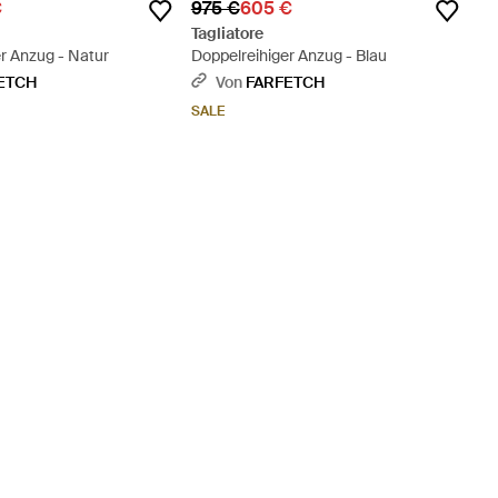
€
975 €
605 €
Tagliatore
r Anzug - Natur
Doppelreihiger Anzug - Blau
ETCH
Von
FARFETCH
SALE