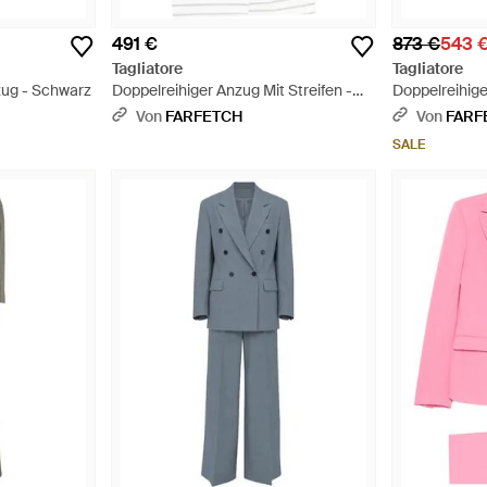
491 €
873 €
543 
Tagliatore
Tagliatore
zug - Schwarz
Doppelreihiger Anzug Mit Streifen -
Doppelreihige
Weiß
Von
FARFETCH
Von
FARF
SALE