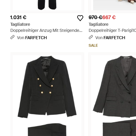
1.031 €
970 €
667 €
Tagliatore
Tagliatore
Doppelreihiger Anzug Mit Steigendem
Doppelreihiger T-Parigi
Revers - Schwarz
Mit Steigendem Revers 
Von
FARFETCH
Von
FARFETCH
SALE