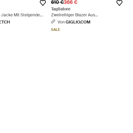
610 €
366 €
Tagliatore
e Jacke Mit Steigendem
Zweireihiger Blazer Aus
Viskosemischung Mit Steigendem
ETCH
Von
GIGLIO.COM
Revers - Natur
SALE