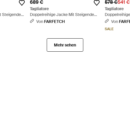
689 €
578 €
541 €
Tagliatore
Tagliatore
it Steigendem
Doppelreihige Jacke Mit Steigendem
Doppelreihig
Revers - Weiß
Revers - Blau
Von
FARFETCH
Von
FARF
SALE
Mehr sehen