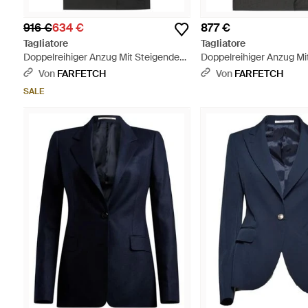
916 €
634 €
877 €
Tagliatore
Tagliatore
Doppelreihiger Anzug Mit Steigendem
Doppelreihiger Anzug M
Revers - Schwarz
Revers - Schwarz
Von
FARFETCH
Von
FARFETCH
SALE