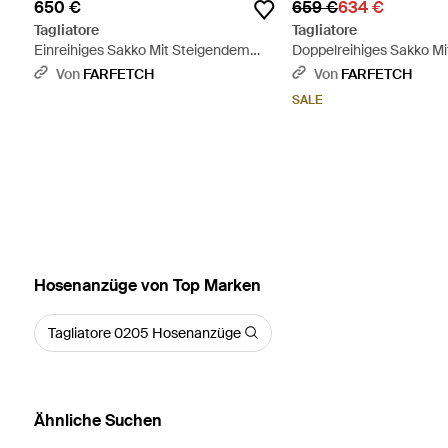
650 €
659 €
634 €
Tagliatore
Tagliatore
Einreihiges Sakko Mit Steigendem
Doppelreihiges Sakko M
Revers - Schwarz
Revers - Lila
Von
FARFETCH
Von
FARFETCH
SALE
Hosenanzüge von Top Marken
Tagliatore 0205 Hosenanzüge
Ähnliche Suchen