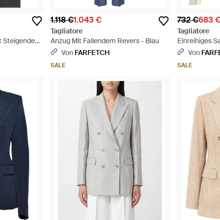
1.118 €
1.043 €
732 €
683 
Tagliatore
Tagliatore
it Steigendem
Anzug Mit Fallendem Revers - Blau
Einreihiges 
Revers - Wei
Von
FARFETCH
Von
FARF
SALE
SALE