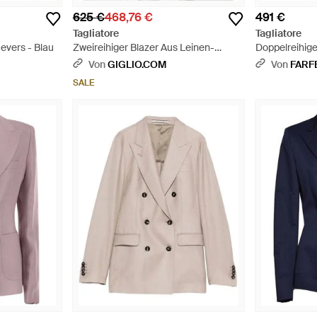
625 €
468,76 €
491 €
Tagliatore
Tagliatore
evers - Blau
Zweireihiger Blazer Aus Leinen-
Doppelreihig
Baumwoll-Mischung Mit Steigendem
Revers - Nat
Von
GIGLIO.COM
Von
FARF
Revers - Grau
SALE