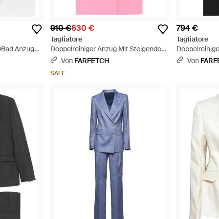
910 €
630 €
794 €
Tagliatore
Tagliatore
10Bad Anzug
Doppelreihiger Anzug Mit Steigendem
Doppelreihig
- Braun
Revers - Pink
Revers - Sch
Von
FARFETCH
Von
FARF
SALE