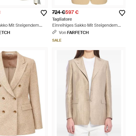
€
724 €
597 €
Tagliatore
Sakko Mit Steigendem
Einreihiges Sakko Mit Steigendem
ß
Revers - Natur
ETCH
Von
FARFETCH
SALE