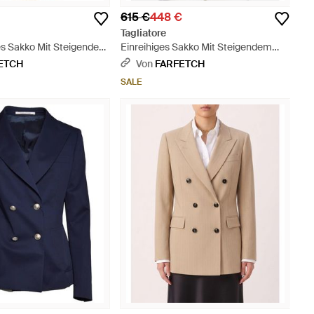
615 €
448 €
Tagliatore
es Sakko Mit Steigendem
Einreihiges Sakko Mit Steigendem
ur
Revers - Natur
ETCH
Von
FARFETCH
SALE