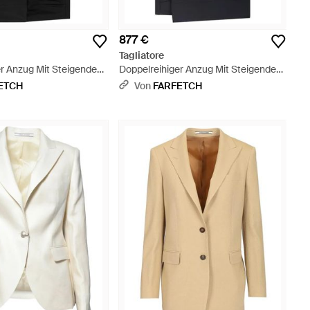
877 €
Tagliatore
er Anzug Mit Steigendem
Doppelreihiger Anzug Mit Steigendem
warz
Revers - Schwarz
ETCH
Von
FARFETCH